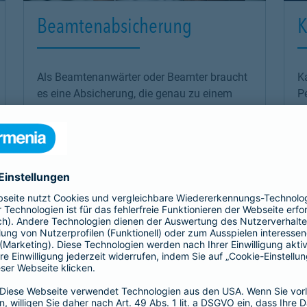
Beamtenabsicherung
K
Als Beamtenanwärter oder Beamter braucht
K
es eine Absicherung, die genau zu einem
P
passt: unsere
private Krankenversicherung
Ko
für Beamtenanwärter und Beamte. Sie
an
ergänzt den Schutz der individuellen Beihilfe
d
und passt sich mit optimalen Leistungen
W
genau an die Bedürfnisse an.
O
K
Link Opens in New Tab
Mehr erfahren
M