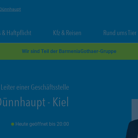
k Dünnhaupt
 New Tab
Link Opens in New Tab
Link Opens in New Tab
 & Haftpflicht
Kfz & Reisen
Rund ums Tier
Wir sind Teil der BarmeniaGothaer-Gruppe
Leiter einer Geschäftsstelle
Dünnhaupt
-
Kiel
Heute geöffnet
bis
20:00