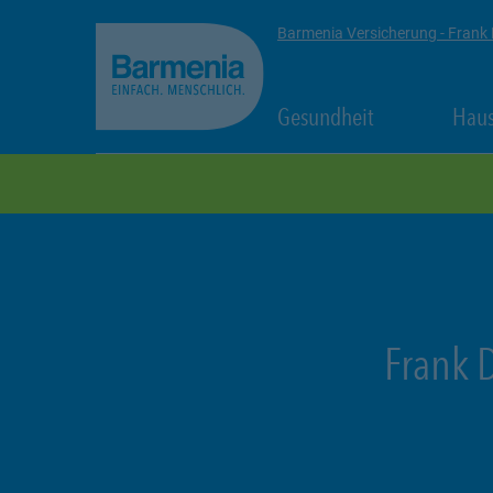
zum Seiteninhalt
Back to top
Barmenia Versicherung - Fran
Link Opens in
Gesundheit
Haus
zur Navigation
Frank 