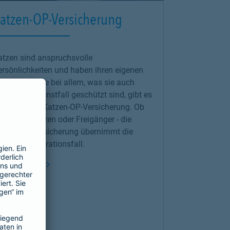
atzen-OP-Versicherung
atzen sind anspruchsvolle
ersönlichkeiten und haben ihren eigenen
pf. Damit sie bei allem, was sie auch
stellen im Ernstfall geschützt sind, gibt es
ie Barmenia
Katzen-OP-Versicherung
. Ob
ohnungskatzen oder Freigänger - die
perationsversicherung übernimmt die
osten
im Operationsfall.
Link Opens in New Tab
ehr erfahren