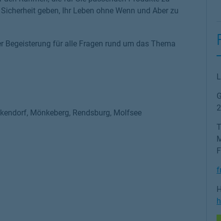
ge Sicherheit geben, Ihr Leben ohne Wenn und Aber zu
er Begeisterung für alle Fragen rund um das Thema
L
G
2
Heikendorf, Mönkeberg, Rendsburg, Molfsee
T
M
F
f
H
h