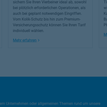
sichern Sie Ihren Vierbeiner ideal ab, sowohl
Ti
bei plötzlich erforderlichen Operationen, als
wi
auch bei geplant notwendigen Eingriffen.
K
Vom Kolik-Schutz bis hin zum Premium-
B
Versicherungsschutz können Sie Ihren Tarif
P
individuell wählen.
M
Link Opens in New Tab
Mehr erfahren
, dem Unternehmen oder allgemeinen Themen rund um unsere