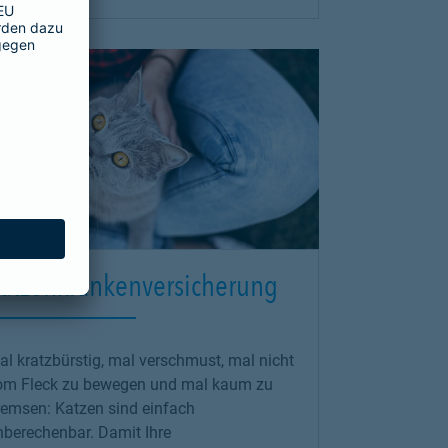
atzenkrankenversicherung
l kratzbürstig, mal verschmust, mal nicht
om Fleck zu bewegen und mal kaum zu
remsen: Katzen sind einfach
nberechenbar. Damit Ihre