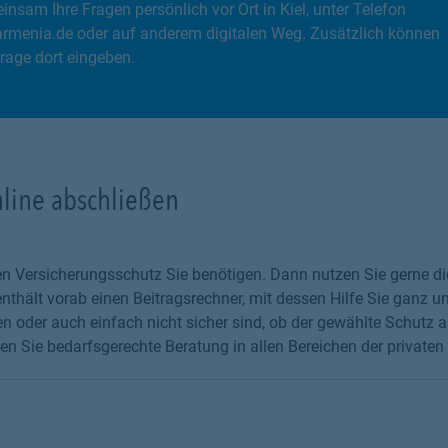
nsam Ihre Fragen persönlich vor Ort in Kiel, unter Telefon
rmenia.de oder auf anderem digitalen Weg. Zusätzlich können
rage dort eingeben.
nline abschließen
chen Versicherungsschutz Sie benötigen. Dann nutzen Sie gerne 
thält vorab einen Beitragsrechner, mit dessen Hilfe Sie ganz un
 oder auch einfach nicht sicher sind, ob der gewählte Schutz au
en Sie bedarfsgerechte Beratung in allen Bereichen der privaten