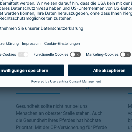
Pferde-OP-Versicherung
K
Gesundheit sollte nicht nur bei uns
Ma
Menschen an oberster Stelle stehen. Auch
v
die Gesundheit Ihres Pferdes hat höchste
b
Priorität. Mit der OP-Versicherung für Pferde
u