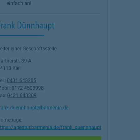
einfach an!
Frank Dünnhaupt
eiter einer Geschäftsstelle
ärtnerstr. 39 A
4113
Kiel
el.:
0431 643205
obil:
0172 4503998
ax:
0431 643209
rank.duennhaupt@barmenia.de
omepage:
ttps://agentur.barmenia.de/frank_duennhaupt