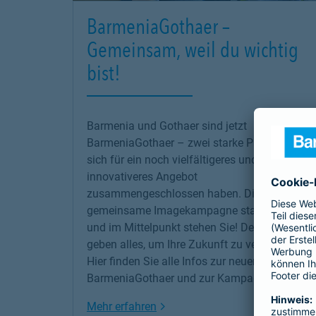
BarmeniaGothaer –
Gemeinsam, weil du wichtig
bist!
Barmenia und Gothaer sind jetzt
BarmeniaGothaer – zwei starke Partner, die
sich für ein noch vielfältigeres und
innovativeres Angebot
zusammengeschlossen haben. Die erste
gemeinsame Imagekampagne startet jetzt –
und im Mittelpunkt stehen Sie! Denn wir
geben alles, um Ihre Zukunft zu versichern!
Hier finden Sie alle Infos zur neuen
BarmeniaGothaer und zur Kampagne.
Link Opens in New Tab
Mehr erfahren