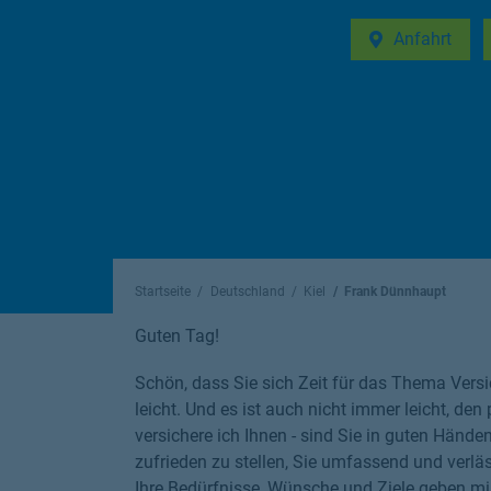
Anfahrt
Link Opens in 
Startseite
Deutschland
Kiel
Frank Dünnhaupt
Guten Tag!
Schön, dass Sie sich Zeit für das Thema Versi
leicht. Und es ist auch nicht immer leicht, den
versichere ich Ihnen - sind Sie in guten Hände
zufrieden zu stellen, Sie umfassend und verläs
Ihre Bedürfnisse, Wünsche und Ziele geben mi