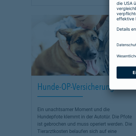
Hunde-OP-Versicherung
Ein unachtsamer Moment und die
Hundepfote klemmt in der Autotür. Die Pfote
ist gebrochen und muss operiert werden. Die
Tierarztkosten belaufen sich auf eine