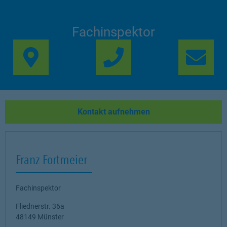
Fachinspektor
Link Opens in New Ta
Lin
Kontakt aufnehmen
Franz Fortmeier
Fachinspektor
Fliednerstr. 36a
48149
Münster