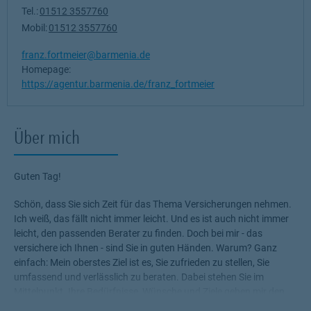
Tel.:
01512 3557760
Mobil:
01512 3557760
franz.fortmeier@barmenia.de
Homepage:
https://agentur.barmenia.de/franz_fortmeier
Über mich
Guten Tag!
Schön, dass Sie sich Zeit für das Thema Versicherungen nehmen.
Ich weiß, das fällt nicht immer leicht. Und es ist auch nicht immer
leicht, den passenden Berater zu finden. Doch bei mir - das
versichere ich Ihnen - sind Sie in guten Händen. Warum? Ganz
einfach: Mein oberstes Ziel ist es, Sie zufrieden zu stellen, Sie
umfassend und verlässlich zu beraten. Dabei stehen Sie im
Mittelpunkt. Ihre Bedürfnisse, Wünsche und Ziele geben mir den
Rahmen, die für Sie passenden Produkte zu ermitteln.