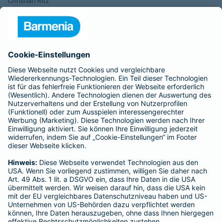
Christian Ritz
Alina vom Bruck
Aufsichtsrats-Vorsitzender: Dr. h. c. Josef Beutelmann
Rechtsform des Unternehmens: Versicherungsverein auf
Gegenseitigkeit
Sitz: Wuppertal; Amtsgericht Wuppertal HRB 3871
USt.-Identifikationsnummer: DE 121102508
----------------------------------------------------------------
Gothaer Lebensversicherung AG
Vorstand: Alina vom Bruck (Vorsitzende)
Thomas Bischof
Dr. Sylvia Eichelberg
Harald Epple
Dr. Andreas Eurich
Frank Lamsfuß
Christian Ritz
Oliver Schoeller
Aufsichtsrats-Vorsitzender: Prof. Dr. Werner Görg