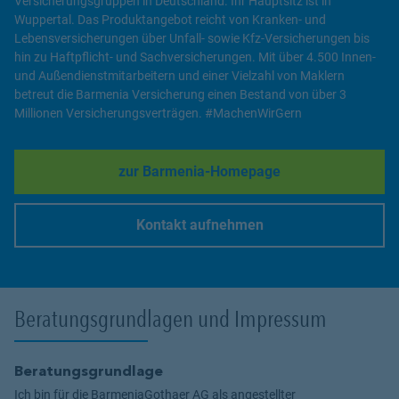
Versicherungsgruppen in Deutschland. Ihr Hauptsitz ist in
Wuppertal. Das Produktangebot reicht von Kranken- und
Lebensversicherungen über Unfall- sowie Kfz-Versicherungen bis
hin zu Haftpflicht- und Sachversicherungen. Mit über 4.500 Innen-
und Außendienstmitarbeitern und einer Vielzahl von Maklern
betreut die Barmenia Versicherung einen Bestand von über 3
Millionen Versicherungsverträgen. #MachenWirGern
zur Barmenia-Homepage
Link Opens in New Tab
Kontakt aufnehmen
Link Opens in New Tab
Beratungsgrundlagen und Impressum
Beratungsgrundlage
Ich bin für die BarmeniaGothaer AG als angestellter