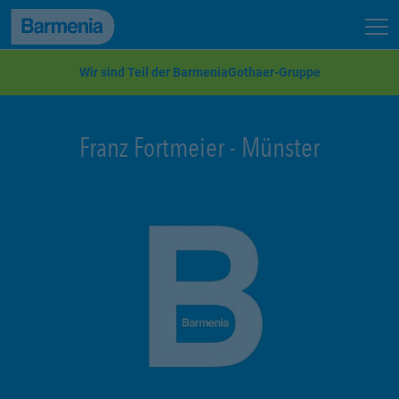
zum Seiteninhalt
Back to top
Seit
zur Navigation
Wir sind Teil der BarmeniaGothaer-Gruppe
Franz Fortmeier
-
Münster