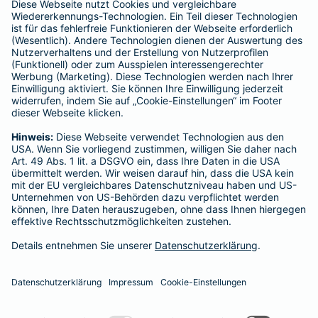
Schlichtungsstellen
Für Lebens- und Sachversicherungen:
Verein Versicherungsombudsmann eV,
Postfach 080632, 10006 Berlin
Für private Krankenversicherungen:
Ombudsmann für private Kranken- / Pflege-Versicherungen,
Postfach 060222, 10052 Berlin
Impressum
Tel.
E-Mail