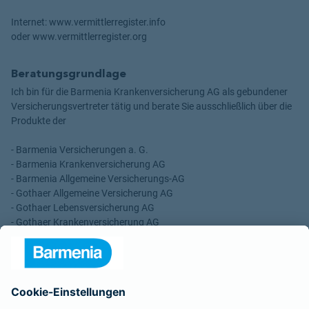
Internet: www.vermittlerregister.info
oder www.vermittlerregister.org
Beratungsgrundlage
Ich bin für die Barmenia Krankenversicherung AG als gebundener
Versicherungsvertreter tätig und berate Sie ausschließlich über die
Produkte der
- Barmenia Versicherungen a. G.
- Barmenia Krankenversicherung AG
- Barmenia Allgemeine Versicherungs-AG
- Gothaer Allgemeine Versicherung AG
- Gothaer Lebensversicherung AG
- Gothaer Krankenversicherung AG
- ROLAND Rechtsschutz-Versicherungs-AG
- ROLAND Schutzbrief-Versicherung AG
Für meine Tätigkeit erhalte ich eine Provision und sonstige
Vergütungen, die in der zu entrichtenden Versicherungsprämie
enthalten sind.