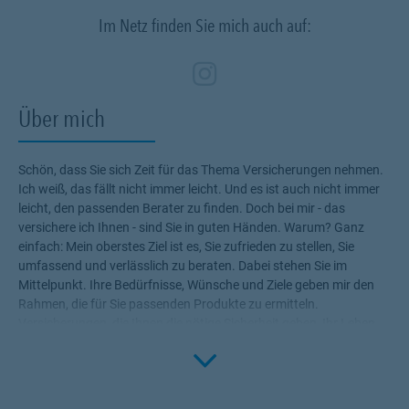
Im Netz finden Sie mich auch auf:
Zum Profil des Ve
Link Opens in N
Über mich
Schön, dass Sie sich Zeit für das Thema Versicherungen nehmen.
Ich weiß, das fällt nicht immer leicht. Und es ist auch nicht immer
leicht, den passenden Berater zu finden. Doch bei mir - das
versichere ich Ihnen - sind Sie in guten Händen. Warum? Ganz
einfach: Mein oberstes Ziel ist es, Sie zufrieden zu stellen, Sie
umfassend und verlässlich zu beraten. Dabei stehen Sie im
Mittelpunkt. Ihre Bedürfnisse, Wünsche und Ziele geben mir den
Rahmen, die für Sie passenden Produkte zu ermitteln.
Versicherungen, die Ihnen die nötige Sicherheit geben, Ihr Leben
Click to 
ohne Wenn und Aber zu genießen! Profitieren Sie von meinem
Fachwissen, meiner Begeisterung für alle Fragen rund um das
Thema Versicherung und Vorsorge. Ich bin für Sie da.