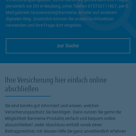
persönlich vor Ort in Neuberg, unter Telefon 015732111807, per E-
Mail gabriele.taraseviciute@barmenia.de oder auf anderem
digitalen Weg. Zusätzlich können Sie unsere Suchfunktion
verwenden und Ihre Frage dort eingeben.
zur Suche
Link Opens in New Tab
Ihre Versicherung hier einfach online
abschließen
Sie sind bereits gut informiert und wissen, welchen
Versicherungsschutz Sie benötigen. Dann nutzen Sie gerne die
Möglichkeit Barmenia-Produkte einfach und bequem online
abzuschließen! Jeder Abschluss enthält vorab einen
Beitragsrechner, mit dessen Hilfe Sie ganz unverbindlich erfahren