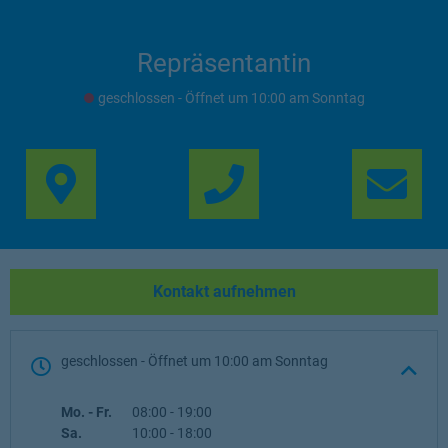
Repräsentantin
geschlossen
- Öffnet um
10:00
Sonntag
Link Opens in New Ta
Lin
Kontakt aufnehmen
geschlossen
- Öffnet um
10:00
Sonntag
Wochentag
Öffnungszeiten
Mo. - Fr.
08:00
-
19:00
Sa.
10:00
-
18:00