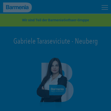
zum Seiteninhalt
Back to top
Seit
zur Navigation
Wir sind Teil der BarmeniaGothaer-Gruppe
Gabriele Taraseviciute
-
Neuberg