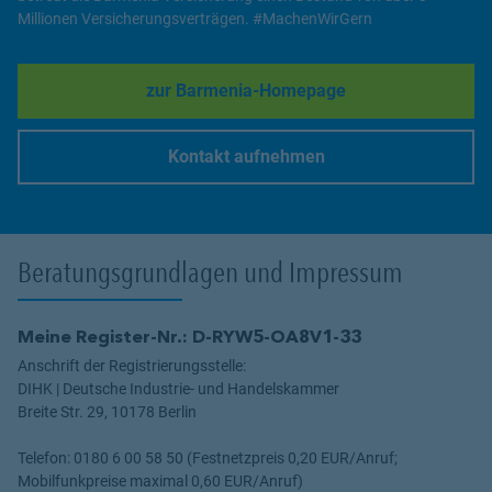
Millionen Versicherungsverträgen. #MachenWirGern
zur Barmenia-Homepage
Link Opens in New Tab
Kontakt aufnehmen
Link Opens in New Tab
Beratungsgrundlagen und Impressum
Meine Register-Nr.: D-RYW5-OA8V1-33
Anschrift der Registrierungsstelle:
DIHK | Deutsche Industrie- und Handelskammer
Breite Str. 29, 10178 Berlin
Telefon: 0180 6 00 58 50 (Festnetzpreis 0,20 EUR/Anruf;
Mobilfunkpreise maximal 0,60 EUR/Anruf)