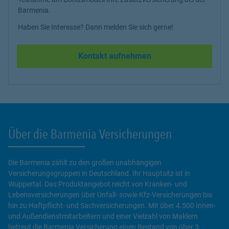
Barmenia.
Haben Sie Interesse? Dann melden Sie sich gerne!
Kontakt aufnehmen
Über die Barmenia Versicherungen
Die Barmenia zählt zu den großen unabhängigen
Versicherungsgruppen in Deutschland. Ihr Hauptsitz ist in
Wuppertal. Das Produktangebot reicht von Kranken- und
Lebensversicherungen über Unfall- sowie Kfz-Versicherungen bis
hin zu Haftpflicht- und Sachversicherungen. Mit über 4.500 Innen-
und Außendienstmitarbeitern und einer Vielzahl von Maklern
betreut die Barmenia Versicherung einen Bestand von über 3