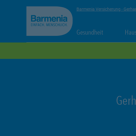
zum Seiteninhalt
Back to top
Barmenia Versicherung - Gerha
Link Opens in
Gesundheit
Haus
zur Navigation
Gerh