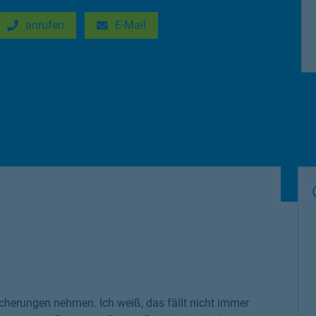
anrufen
E-Mail
New Tab
Link Opens in New Tab
cherungen nehmen. Ich weiß, das fällt nicht immer