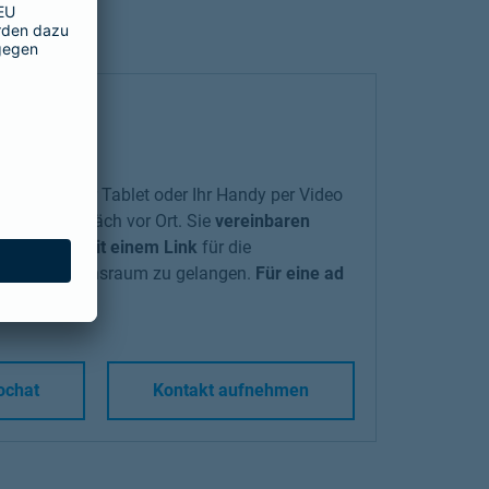
en Laptop, Ihr Tablet oder Ihr Handy per Video
i einem Gespräch vor Ort. Sie
vereinbaren
stätigung mit einem Link
für die
ellen Gesprächsraum zu gelangen.
Für eine ad
ochat
Kontakt aufnehmen