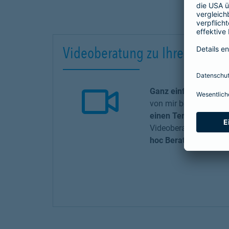
Videoberatung zu Ihrem Versi
Ganz einfach per Vide
von mir beraten. Natür
einen Termin
für die 
Videoberatung. Rufen 
hoc Beratung rufen Si