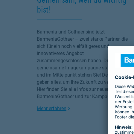
bist!
Barmenia und Gothaer sind jetzt
BarmeniaGothaer – zwei starke Partner, die
sich für ein noch vielfältigeres und
innovativeres Angebot
zusammengeschlossen haben. Die erste
gemeinsame Imagekampagne startet jetzt –
und im Mittelpunkt stehen Sie! Denn wir
geben alles, um Ihre Zukunft zu versichern!
Hier finden Sie alle Infos zur neuen
BarmeniaGothaer und zur Kampagne.
Link Opens in New Tab
Mehr erfahren