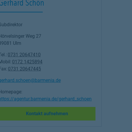
Gerhard Schön
Subdirektor
Hörvelsinger Weg 27
89081
Ulm
Tel.:
0731 20647410
Mobil:
0172 1425894
Fax:
0731 20647445
gerhard.schoen@barmenia.de
Homepage:
https://agentur.barmenia.de/gerhard_schoen
Link Opens in New Tab
Kontakt aufnehmen