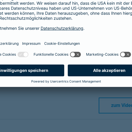
cherungsschutz
o online beraten lassen.
Lassen Sie sich ganz flexibel über Ihr
lich biete ich Ihnen online die gleiche Beratungsqualität wie be
Videoberatung. Im Anschluss erhalten Sie von mir
eine Terminbe
Sie diesen Link kurz vor Gesprächsbeginn auf, um in den virtu
e bitte vorher an
und klicken dann auf "zum Videochat".
zum Vide