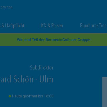
rd Schön
 New Tab
Link Opens in New Tab
Link Opens in New Tab
 & Haftpflicht
Kfz & Reisen
Rund ums Tier
Wir sind Teil der BarmeniaGothaer-Gruppe
Subdirektor
ard Schön
-
Ulm
Heute geöffnet
bis
18:00