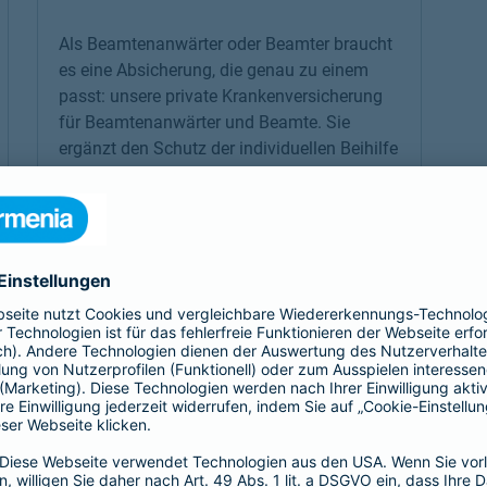
Als Beamtenanwärter oder Beamter braucht
es eine Absicherung, die genau zu einem
passt: unsere
private Krankenversicherung
für Beamtenanwärter und Beamte. Sie
ergänzt den Schutz der individuellen Beihilfe
und passt sich mit optimalen Leistungen
genau an die Bedürfnisse an.
Link Opens in New Tab
Mehr erfahren