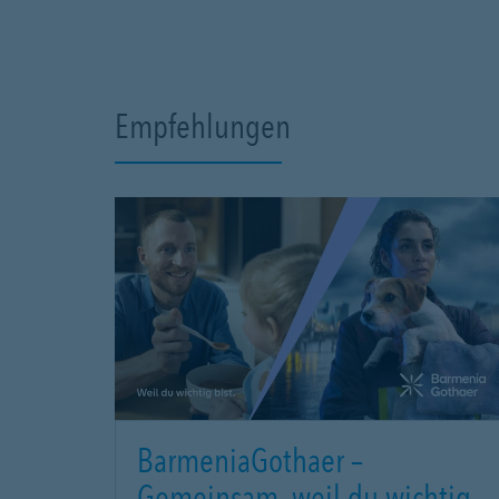
Empfehlungen
BarmeniaGothaer –
Gemeinsam, weil du wichtig