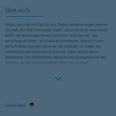
Über mich
Schön, dass Sie sich Zeit für das Thema Versicherungen nehmen.
Ich weiß, das fällt nicht immer leicht. Und es ist auch nicht immer
leicht, den passenden Berater zu finden. Doch bei mir - das
versichere ich Ihnen - sind Sie in guten Händen. Warum? Ganz
einfach: Mein oberstes Ziel ist es, Sie zufrieden zu stellen, Sie
umfassend und verlässlich zu beraten. Dabei stehen Sie im
Mittelpunkt. Ihre Bedürfnisse, Wünsche und Ziele geben mir den
Rahmen, die für Sie passenden Produkte zu ermitteln.
Versicherungen, die Ihnen die nötige Sicherheit geben, Ihr Leben
Click to 
ohne Wenn und Aber zu genießen! Profitieren Sie von meinem
Fachwissen, meiner Begeisterung für alle Fragen rund um das
Thema Versicherung und Vorsorge. Ich bin für Sie da.
Gülten Tokat