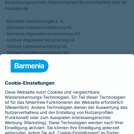
Versicherungsvertreter tätig und berate Sie ausschließlich über die
Produkte der
- Barmenia Versicherungen a. G.
- Barmenia Krankenversicherung AG
- Barmenia Allgemeine Versicherungs-AG
- Gothaer Allgemeine Versicherung AG
- Gothaer Lebensversicherung AG
- Gothaer Krankenversicherung AG
- ROLAND Rechtsschutz-Versicherungs-AG
- ROLAND Schutzbrief-Versicherung AG
Für meine Tätigkeit erhalte ich eine Provision und sonstige
Vergütungen, die in der zu entrichtenden Versicherungsprämie
enthalten sind.
Schlichtungsstellen
Für Lebens- und Sachversicherungen:
Verein Versicherungsombudsmann eV,
Postfach 080632, 10006 Berlin