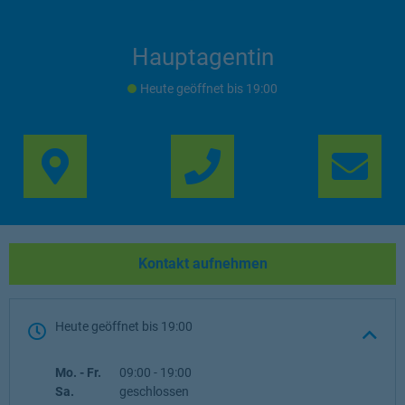
Hauptagentin
Heute geöffnet
bis
19:00
Link Opens in New Ta
Lin
Kontakt aufnehmen
Heute geöffnet
bis
19:00
Wochentag
Öffnungszeiten
Mo. - Fr.
09:00
-
19:00
Sa.
geschlossen