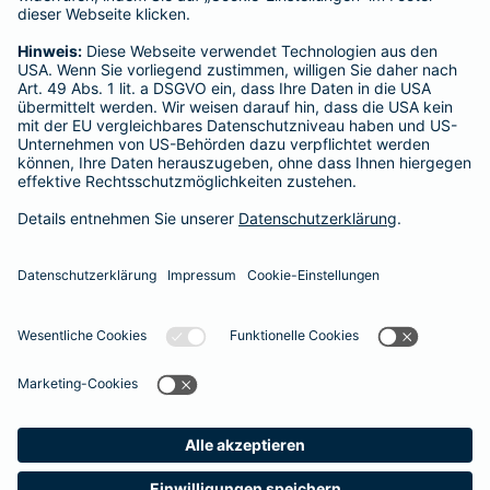
Für private Krankenversicherungen:
Ombudsmann für private Kranken- / Pflege-Versicherungen,
Postfach 060222, 10052 Berlin
Impressum
Barmenia Versicherung - Gülten Tokat
Gymnasiumstr. 33
74072 Heilbronn
Tel. 0173 4537373
E-Mail guelten.tokat@barmenia.de
Datenschutz
Impressum/Rechtshinweise
Barrierefreiheit
Datenschutz-Einstellungen
Link Opens in New Tab
Vertrag widerrufen
Einfach. Menschlich.