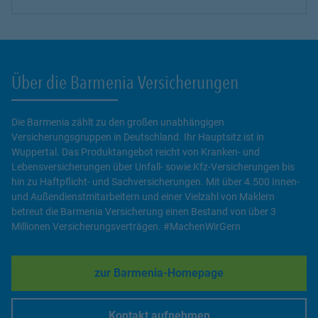
Über die Barmenia Versicherungen
Die Barmenia zählt zu den großen unabhängigen
Versicherungsgruppen in Deutschland. Ihr Hauptsitz ist in
Wuppertal. Das Produktangebot reicht von Kranken- und
Lebensversicherungen über Unfall- sowie Kfz-Versicherungen bis
hin zu Haftpflicht- und Sachversicherungen. Mit über 4.500 Innen-
und Außendienstmitarbeitern und einer Vielzahl von Maklern
betreut die Barmenia Versicherung einen Bestand von über 3
Millionen Versicherungsverträgen. #MachenWirGern
zur Barmenia-Homepage
Link Opens in New Tab
Kontakt aufnehmen