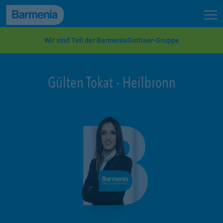
zum Seiteninhalt
Back to top
Seit
zur Navigation
Wir sind Teil der BarmeniaGothaer-Gruppe
Gülten Tokat
-
Heilbronn