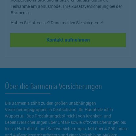
Teilnahme am Bonusmodell Ihre Zusatzversicherung bei der
Barmenia.
Haben Sie Interesse? Dann melden Sie sich gerne!
Kontakt aufnehmen
Über die Barmenia Versicherungen
Die Barmenia zählt zu den großen unabhängigen
Versicherungsgruppen in Deutschland. Ihr Hauptsitz ist in
Wuppertal. Das Produktangebot reicht von Kranken- und
Lebensversicherungen über Unfall- sowie Kfz-Versicherungen bis
hin zu Haftpflicht- und Sachversicherungen. Mit über 4.500 Innen-
und Außendienstmitarbeitern und einer Vielzahl von Maklern