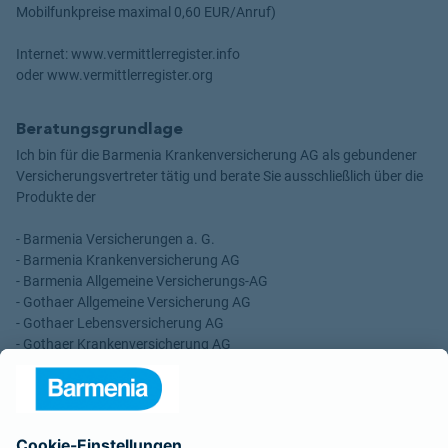
Mobilfunkpreise maximal 0,60 EUR/Anruf)
Internet: www.vermittlerregister.info
oder www.vermittlerregister.org
Beratungsgrundlage
Ich bin für die Barmenia Krankenversicherung AG als gebundener
Versicherungsvertreter tätig und berate Sie ausschließlich über die
Produkte der
- Barmenia Versicherungen a. G.
- Barmenia Krankenversicherung AG
- Barmenia Allgemeine Versicherungs-AG
- Gothaer Allgemeine Versicherung AG
- Gothaer Lebensversicherung AG
- Gothaer Krankenversicherung AG
- ROLAND Rechtsschutz-Versicherungs-AG
- ROLAND Schutzbrief-Versicherung AG
Für meine Tätigkeit erhalte ich eine Provision und sonstige