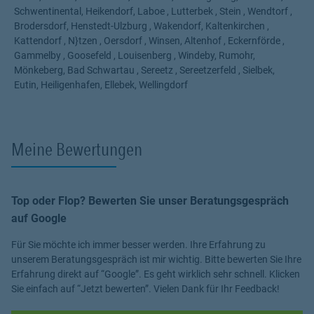
Beratung auf Augenhöhe
Schwentinental, Heikendorf, Laboe , Lutterbek , Stein , Wendtorf ,
Versicherungen sind Vertrauenssache. Mir ist es wichtig, dass Sie
Brodersdorf, Henstedt-Ulzburg , Wakendorf, Kaltenkirchen ,
sich gut aufgehoben fühlen und jederzeit wissen, worum es geht.
Kattendorf , N}tzen , Oersdorf , Winsen, Altenhof , Eckernförde ,
Ich lege Wert auf:
Gammelby , Goosefeld , Louisenberg , Windeby, Rumohr,
✅ eine klare und ehrliche Beratung
Mönkeberg, Bad Schwartau , Sereetz , Sereetzerfeld , Sielbek,
✅ Lösungen, die zu Ihnen passen
Eutin, Heiligenhafen, Ellebek, Wellingdorf
✅ langfristige Betreuung, auch nach Vertragsabschluss
✅
Call to Action
Meine Bewertungen
Sie haben Fragen rund um Versicherungen im Beamtenverhältnis
oder möchten sich unverbindlich beraten lassen?
Dann melden Sie sich gerne bei mir, so, wie es für Sie am besten
passt:
Top oder Flop? Bewerten Sie unser Beratungsgespräch
auf Google
📞 Telefonisch – für eine direkte und persönliche Beratung ✉️ Per
E-Mail – wenn Sie Ihre Frage lieber schriftlich stellen möchten
Für Sie möchte ich immer besser werden. Ihre Erfahrung zu
📝 Über das Kontaktformular – ich melde mich zeitnah bei Ihnen
unserem Beratungsgespräch ist mir wichtig. Bitte bewerten Sie Ihre
zurück
Erfahrung direkt auf “Google”. Es geht wirklich sehr schnell. Klicken
💬 Per WhatsApp – schnell, unkompliziert und diskret
Sie einfach auf “Jetzt bewerten”. Vielen Dank für Ihr Feedback!
Egal welchen Weg Sie wählen: Sie erhalten eine verständliche,