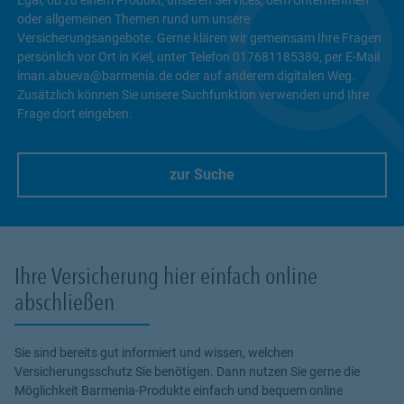
oder allgemeinen Themen rund um unsere
Versicherungsangebote. Gerne klären wir gemeinsam Ihre Fragen
persönlich vor Ort in Kiel, unter Telefon 017681185389, per E-Mail
iman.abueva@barmenia.de oder auf anderem digitalen Weg.
Zusätzlich können Sie unsere Suchfunktion verwenden und Ihre
Frage dort eingeben.
zur Suche
Link Opens in New Tab
Ihre Versicherung hier einfach online
abschließen
Sie sind bereits gut informiert und wissen, welchen
Versicherungsschutz Sie benötigen. Dann nutzen Sie gerne die
Möglichkeit Barmenia-Produkte einfach und bequem online