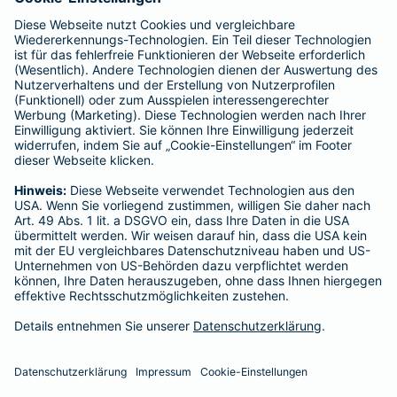
Vergütungen, die in der zu entrichtenden Versicherungsprämie
enthalten sind.
Schlichtungsstellen
Für Lebens- und Sachversicherungen:
Verein Versicherungsombudsmann eV,
Postfach 080632, 10006 Berlin
Für private Krankenversicherungen:
Ombudsmann für private Kranken- / Pflege-Versicherungen,
Postfach 060222, 10052 Berlin
Impressum
Barmenia Versicherung - Iman Abueva
Ziegelteich 23
24103 Kiel
Tel. 0176 81185389
E-Mail iman.abueva@barmenia.de