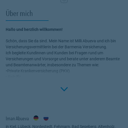
Über mich
Hallo und herzlich willkommen!
Schön, dass Sie da sind. Mein Name ist Milli Abueva und ich bin
Versicherungsvermittlerin bei der Barmenia Versicherung.
Ich begleite Kundinnen und Kunden bei Fragen rund um
Versicherungen und Vorsorge und berate unter anderem Beamte
und Beamtenanwärter, insbesondere zu Themen wie:
•Private Krankenversicherung (PKV)
• Beihilfe
• Dienstunfähigkeitsabsicherung (DU)
Click to 
Gerade im Beamtenverhältnis gibt es viele Besonderheiten, die bei
Versicherungen berücksichtigt werden sollten. Deshalb ist mir
wichtig, diese Inhalte verständlich, transparent und
nachvollziehbar zu erklären damit Sie eine Entscheidung treffen
Iman Abueva
können, die wirklich zu Ihrer Lebenssituation passt.
⸻
in Kiel, Lübeck, Nordestedt, Fehmarn, Bad Segeberg, Altenholz,