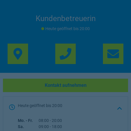
Kundenbetreuerin
Heute geöffnet
bis
20:00
Link Opens in New Ta
Lin
Kontakt aufnehmen
Heute geöffnet
bis
20:00
Wochentag
Öffnungszeiten
Mo. - Fr.
08:00
-
20:00
Sa.
09:00
-
18:00