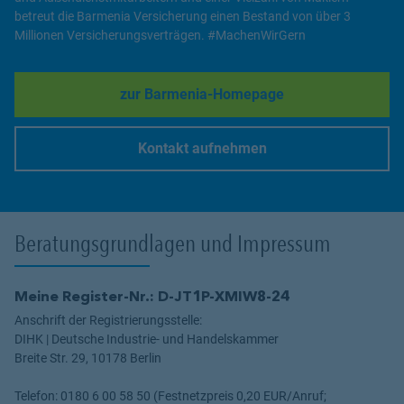
betreut die Barmenia Versicherung einen Bestand von über 3
Millionen Versicherungsverträgen. #MachenWirGern
zur Barmenia-Homepage
Link Opens in New Tab
Kontakt aufnehmen
Link Opens in New Tab
Beratungsgrundlagen und Impressum
Meine Register-Nr.: D-JT1P-XMIW8-24
Anschrift der Registrierungsstelle:
DIHK | Deutsche Industrie- und Handelskammer
Breite Str. 29, 10178 Berlin
Telefon: 0180 6 00 58 50 (Festnetzpreis 0,20 EUR/Anruf;