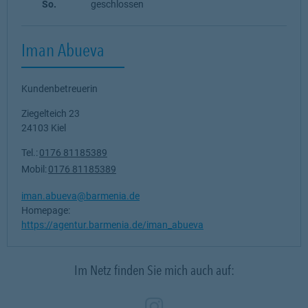
So.
geschlossen
Iman Abueva
Kundenbetreuerin
Ziegelteich 23
24103
Kiel
Tel.:
0176 81185389
Mobil:
0176 81185389
iman.abueva@barmenia.de
Homepage:
https://agentur.barmenia.de/iman_abueva
Im Netz finden Sie mich auch auf:
Zum Profil des Ve
Link Opens in N