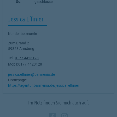
So.
geschlossen
Jessica Effinier
Kundenbetreuerin
Zum Brand 2
59823
Arnsberg
Tel.:
0177 4423128
Mobil:
0177 4423128
jessica.effinier@barmenia.de
Homepage:
https://agentur.barmenia.de/jessica_effinier
Im Netz finden Sie mich auch auf:
Zum Profil des Verm
Link Opens in New
Zum Profil des 
Link Opens in