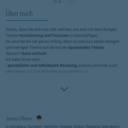
Über mich
Schön, dass Sie sich nun Zeit nehmen, um sich mit dem lästigen
Thema
Versicherung und Finanzen
zu beschäftigen.
Da sind Sie bei mir genau richtig, denn so wird aus einem lästigen
und nervigen Thema auf einmal ein
spannendes Thema
.
Warum?
Ganz einfach!
Ich biete Ihnen eine...
-
persönliche und individuelle Beratung
, sodass am Ende auch
alles genau auf Ihre Wünsche zugeschnitten ist.
-
ortsnahe Ansprechpartnerin
.
Click to 
- Möglichkeit, Ihre
aktuellen Absicherungen vergleichen
zu
lassen und eventuell dadurch ein
besseres Preis-Leistungs-
Verhältnis
zu erreichen.
Mir persönlich ist wichtig, dass meine Kunden nicht irgendeine
Absicherung bekommen, sondern, dass es Absicherungen sind,
welche auch zu
100% passen
und die Sie
wirklich brauchen
!
Jessica Effinier
Außerdem ist es doch schön zu wissen, dass es da eine
Ansprechpartnerin in Ihrer Nähe
gibt und Sie dadurch
nicht
eine
in Arnsberg, Sundern, Neheim, Hüsten, Brilon, Bestwig, Marsberg,