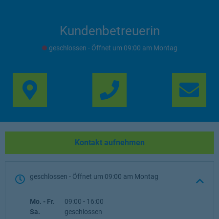
Kundenbetreuerin
geschlossen
- Öffnet um
09:00
Montag
Link Opens in New Ta
Lin
Kontakt aufnehmen
geschlossen
- Öffnet um
09:00
Montag
Wochentag
Öffnungszeiten
Mo. - Fr.
09:00
-
16:00
Sa.
geschlossen