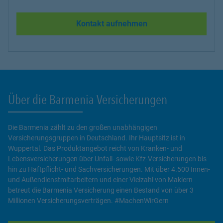
Kontakt aufnehmen
Über die Barmenia Versicherungen
Die Barmenia zählt zu den großen unabhängigen
Versicherungsgruppen in Deutschland. Ihr Hauptsitz ist in
Wuppertal. Das Produktangebot reicht von Kranken- und
Lebensversicherungen über Unfall- sowie Kfz-Versicherungen bis
hin zu Haftpflicht- und Sachversicherungen. Mit über 4.500 Innen-
und Außendienstmitarbeitern und einer Vielzahl von Maklern
betreut die Barmenia Versicherung einen Bestand von über 3
Millionen Versicherungsverträgen. #MachenWirGern