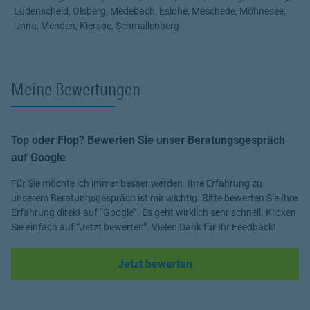
halbe Stunde in
irgendeiner Warteschlange
auf einen total
Lüdenscheid, Olsberg, Medebach, Eslohe, Meschede, Möhnesee,
fremden Vermittler
warten müssen.
Unna, Menden, Kierspe, Schmallenberg
Also kontaktieren Sie mich doch gerne
telefonisch
,
per Mail
oder
auch gerne über
WhatsApp
!
Bis dann :)
Meine Bewertungen
Top oder Flop? Bewerten Sie unser Beratungsgespräch
auf Google
Für Sie möchte ich immer besser werden. Ihre Erfahrung zu
unserem Beratungsgespräch ist mir wichtig. Bitte bewerten Sie Ihre
Erfahrung direkt auf “Google”. Es geht wirklich sehr schnell. Klicken
Sie einfach auf “Jetzt bewerten”. Vielen Dank für Ihr Feedback!
Link Opens in New Tab
Jetzt bewerten