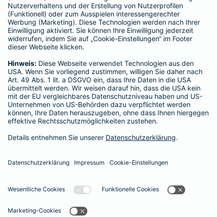
Für Lebens- und Sachversicherungen:
Verein Versicherungsombudsmann eV,
Postfach 080632, 10006 Berlin
Für private Krankenversicherungen:
Ombudsmann für private Kranken- / Pflege-Versicherungen,
Postfach 060222, 10052 Berlin
Impressum
Agentur Jessica Effinier
Zum Brand 2
59823 Arnsberg
Tel. 01774423128
E-Mail jessica.effinier@barmenia.de
Datenschutz
Impressum/Rechtshinweise
Barrierefreiheit
Datenschutz-Einstellungen