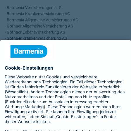
- Barmenia Versicherungen a. G.
- Barmenia Krankenversicherung AG
- Barmenia Allgemeine Versicherungs-AG
- Gothaer Allgemeine Versicherung AG
- Gothaer Lebensversicherung AG
- Gothaer Krankenversicherung AG
- ROLAND Rechtsschutz-Versicherungs-AG
- ROLAND Schutzbrief-Versicherung AG
Für meine Tätigkeit erhalte ich eine Provision und sonstige
Vergütungen, die in der zu entrichtenden Versicherungsprämie
enthalten sind.
Schlichtungsstellen
Für Lebens- und Sachversicherungen:
Verein Versicherungsombudsmann eV,
Postfach 080632, 10006 Berlin
Für private Krankenversicherungen:
Ombudsmann für private Kranken- / Pflege-Versicherungen,