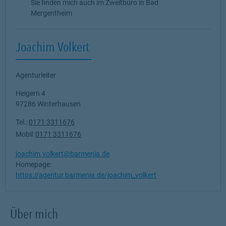
Sie finden mich auch im Zweitbüro in Bad
Mergentheim
Joachim Volkert
Agenturleiter
Heigern 4
97286
Winterhausen
Tel.:
0171 3311676
Mobil:
0171 3311676
joachim.volkert@barmenia.de
Homepage:
https://agentur.barmenia.de/joachim_volkert
Über mich