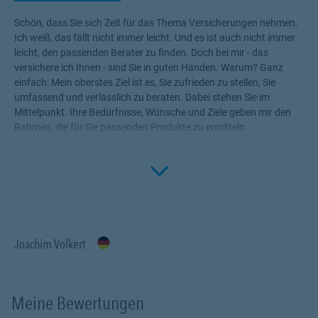
Schön, dass Sie sich Zeit für das Thema Versicherungen nehmen.
Ich weiß, das fällt nicht immer leicht. Und es ist auch nicht immer
leicht, den passenden Berater zu finden. Doch bei mir - das
versichere ich Ihnen - sind Sie in guten Händen. Warum? Ganz
einfach: Mein oberstes Ziel ist es, Sie zufrieden zu stellen, Sie
umfassend und verlässlich zu beraten. Dabei stehen Sie im
Mittelpunkt. Ihre Bedürfnisse, Wünsche und Ziele geben mir den
Rahmen, die für Sie passenden Produkte zu ermitteln.
Versicherungen, die Ihnen die nötige Sicherheit geben, Ihr Leben
Click to 
ohne Wenn und Aber zu genießen! Profitieren Sie von meinem
Fachwissen, meiner Begeisterung für alle Fragen rund um das
Thema Versicherung und Vorsorge. Ich bin für Sie da.
Joachim Volkert
Meine Bewertungen