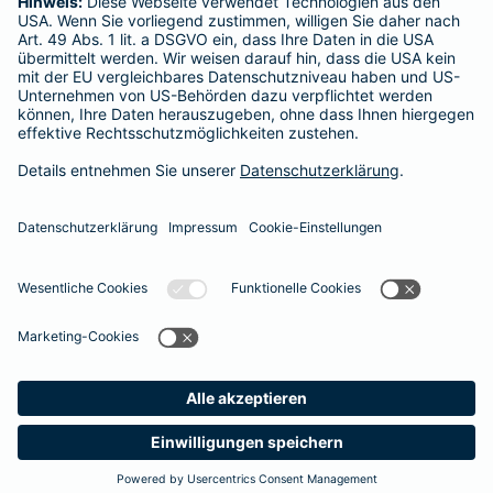
Postfach 060222, 10052 Berlin
Impressum
Barmenia Versicherung - Joachim Volkert
Heigern 4
97286 Winterhausen
Tel. 0171 3311676
E-Mail joachim.volkert@barmenia.de
Datenschutz
Impressum/Rechtshinweise
Barrierefreiheit
Datenschutz-Einstellungen
Link Opens in New Tab
Vertrag widerrufen
Einfach. Menschlich.
Anfahrt
Kontakt
Produkte
E-Mail
Service