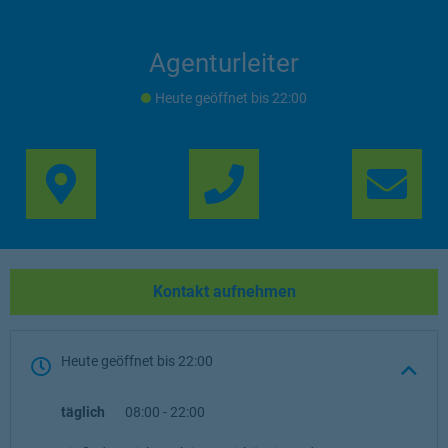
Agenturleiter
Heute geöffnet
bis
22:00
Link Opens in New Ta
Lin
Kontakt aufnehmen
Heute geöffnet
bis
22:00
täglich
08:00
-
22:00