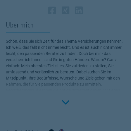
Zum Profil des Vermi
Link Opens in New 
Zum Profil des Ve
Link Opens in N
Zum Profil de
Link Opens i
Über mich
Schön, dass Sie sich Zeit für das Thema Versicherungen nehmen.
Ich weiß, das fällt nicht immer leicht. Und es ist auch nicht immer
leicht, den passenden Berater zu finden. Doch bei mir - das
versichere ich Ihnen - sind Sie in guten Händen. Warum? Ganz
einfach: Mein oberstes Ziel ist es, Sie zufrieden zu stellen, Sie
umfassend und verlässlich zu beraten. Dabei stehen Sie im
Mittelpunkt. Ihre Bedürfnisse, Wünsche und Ziele geben mir den
Rahmen, die für Sie passenden Produkte zu ermitteln.
Versicherungen, die Ihnen die nötige Sicherheit geben, Ihr Leben
Click to 
ohne Wenn und Aber zu genießen! Profitieren Sie von meinem
Fachwissen, meiner Begeisterung für alle Fragen rund um das
Thema Versicherung und Vorsorge. Ich bin für Sie da.