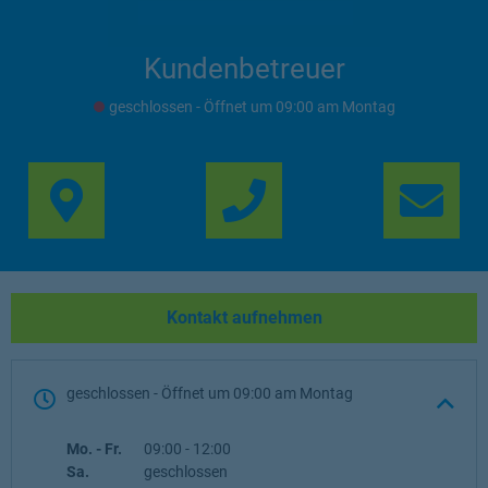
Kundenbetreuer
geschlossen
- Öffnet um
09:00
Montag
Link Opens in New Ta
Lin
Kontakt aufnehmen
geschlossen
- Öffnet um
09:00
Montag
Wochentag
Öffnungszeiten
Mo. - Fr.
09:00
-
12:00
Sa.
geschlossen