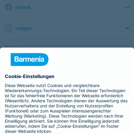
Facebook
Instagram
X / Twitter
TikTok
LinkedIn
YouTube
Pinterest