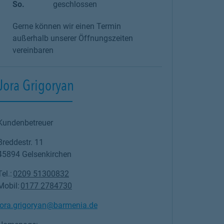
So.
geschlossen
Gerne können wir einen Termin
außerhalb unserer Öffnungszeiten
vereinbaren
Jora Grigoryan
Kundenbetreuer
Breddestr. 11
45894
Gelsenkirchen
Tel.:
0209 51300832
Mobil:
0177 2784730
jora.grigoryan@barmenia.de