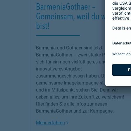
BarmeniaGothaer –
Gemeinsam, weil du wichtig
bist!
Barmenia und Gothaer sind jetzt
BarmeniaGothaer – zwei starke Partner, die
sich für ein noch vielfältigeres und
innovativeres Angebot
zusammengeschlossen haben. Die erste
gemeinsame Imagekampagne startet jetzt –
und im Mittelpunkt stehen Sie! Denn wir
geben alles, um Ihre Zukunft zu versichern!
Hier finden Sie alle Infos zur neuen
BarmeniaGothaer und zur Kampagne.
Link Opens in New Tab
Mehr erfahren