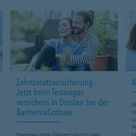
Zahnzusatzversicherung -
A
Jetzt beim Testsieger
versichern in Dorsten bei der
Di
BarmeniaGothaer
Vo
La
ri
Lö
Besonders beim Zahnarzt sind für viele