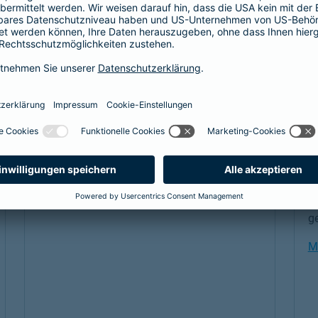
Beamtenabsicherung
B
D
B
Als Beamtenanwärter oder Beamter braucht
es eine Absicherung, die genau zu einem
passt: unsere
private Krankenversicherung
A
für Beamtenanwärter und Beamte. Sie
e
ergänzt den Schutz der individuellen Beihilfe
p
und passt sich mit optimalen Leistungen
f
genau an die Bedürfnisse an.
er
Link Opens in New Tab
Mehr erfahren
u
g
M