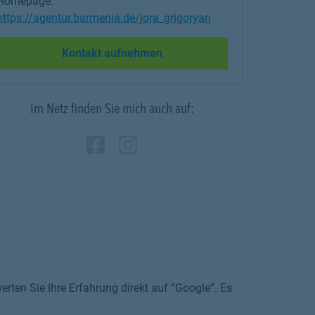
Homepage:
https://agentur.barmenia.de/jora_grigoryan
Link Opens in New Tab
Kontakt aufnehmen
Im Netz finden Sie mich auch auf:
Zum Profil des Vermittle
Link Opens in New Tab
Zum Profil des Vermi
Link Opens in New 
rten Sie Ihre Erfahrung direkt auf “Google”. Es