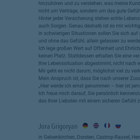
hinzuhören und zu verstehen, was meine Kund
nicht um Verträge, sondern um das gute Gefühl
Hinter jeder Versicherung stehen echte Lebe
auch Sorgen. Genau deshalb ist es mir wichti
in schwierigen Situationen sollen Sie sich au
und ohne das Gefühl, allein gelassen zu werde
Ich lege großen Wert auf Offenheit und Ehrlic
keinen Platz. Stattdessen erhalten Sie eine v
Ihre Lebenssituation abgestimmt, nicht nach 
Mir geht es nicht darum, möglichst viel zu ve
Mein Anspruch ist, dass Sie nach unserer Zu
„Hier werde ich ernst genommen – hier ist je
Ich freue mich darauf, Sie persönlich kennenz
das Ihrer Liebsten mit einem sicheren Gefühl z
Jora Grigoryan
in Gelsenkirchen, Dorsten, Castrop-Rauxel, H