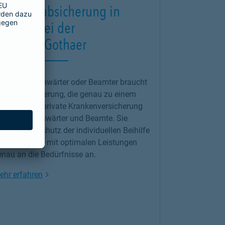
eamtenabsicherung in
orsten bei der
armeniaGothaer
ls Beamtenanwärter oder Beamter braucht
s eine Absicherung, die genau zu einem
asst: unsere
private Krankenversicherung
ür Beamtenanwärter und Beamte. Sie
gänzt den Schutz der individuellen Beihilfe
nd passt sich mit optimalen Leistungen
enau an die Bedürfnisse an.
Link Opens in New Tab
ehr erfahren