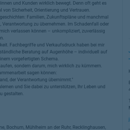
innen und Kunden wirklich bewegt. Denn oft geht es
 von Sicherheit, Orientierung und Vertrauen.
nsgeschichten: Familien, Zukunftspläne und manchmal
g, Verantwortung zu übernehmen. Im Schadenfall oder
f mich verlassen können – unkompliziert, zuverlässig
n.
hkeit. Fachbegriffe und Verkaufsdruck haben bei mir
erständliche Beratung auf Augenhöhe – individuell auf
einem vorgefertigten Schema.
rkaufen, sondern darum, mich wirklich zu kümmern.
sammenarbeit sagen können:
mand, der Verantwortung übernimmt."
ulernen und Sie dabei zu unterstützen, Ihr Leben und
u gestalten.
erne, Bochum, Mühlheim an der Ruhr, Recklinghausen,