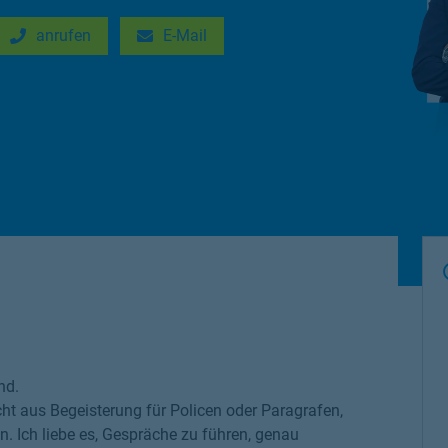
anrufen
E-Mail
New Tab
Link Opens in New Tab
nd.
ht aus Begeisterung für Policen oder Paragrafen,
Ich liebe es, Gespräche zu führen, genau