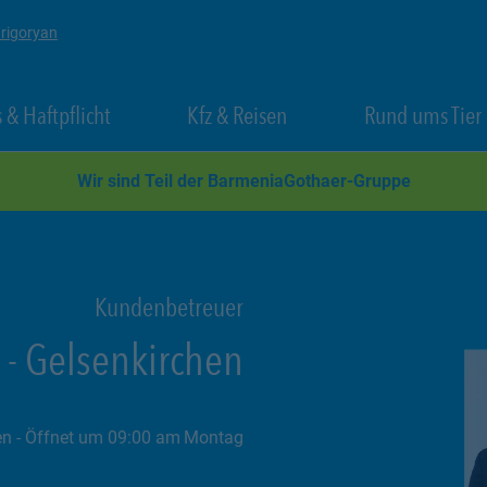
Grigoryan
 New Tab
Link Opens in New Tab
Link Opens in New Tab
 & Haftpflicht
Kfz & Reisen
Rund ums Tier
Wir sind Teil der BarmeniaGothaer-Gruppe
Kundenbetreuer
-
Gelsenkirchen
en
- Öffnet um
09:00
Montag