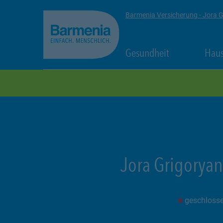
zum Seiteninhalt
Back to top
Barmenia Versicherung - Jora 
Link Opens in
Gesundheit
Haus
zur Navigation
Jora Grigoryan
geschloss