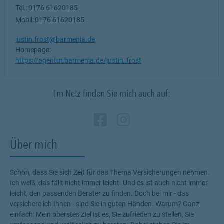
Tel.:
0176 61620185
Mobil:
0176 61620185
justin.frost@barmenia.de
Homepage:
https://agentur.barmenia.de/justin_frost
Im Netz finden Sie mich auch auf:
Zum Profil des Verm
Link Opens in New
Zum Profil des 
Link Opens in
Über mich
Schön, dass Sie sich Zeit für das Thema Versicherungen nehmen.
Ich weiß, das fällt nicht immer leicht. Und es ist auch nicht immer
leicht, den passenden Berater zu finden. Doch bei mir - das
versichere ich Ihnen - sind Sie in guten Händen. Warum? Ganz
einfach: Mein oberstes Ziel ist es, Sie zufrieden zu stellen, Sie