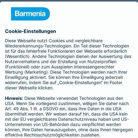
Alina vom Bruck
Aufsichtsrats-Vorsitzender: Dr. h. c. Josef Beutelmann
Rechtsform des Unternehmens: Versicherungsverein auf
Gegenseitigkeit
Sitz: Wuppertal; Amtsgericht Wuppertal HRB 3871
USt.-Identifikationsnummer: DE 121102508
----------------------------------------------------------------
Gothaer Lebensversicherung AG
Vorstand: Alina vom Bruck (Vorsitzende)
Thomas Bischof
Dr. Sylvia Eichelberg
Harald Epple
Dr. Andreas Eurich
Frank Lamsfuß
Christian Ritz
Oliver Schoeller
Aufsichtsrats-Vorsitzender: Prof. Dr. Werner Görg