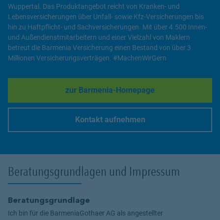
Wuppertal. Das Produktangebot reicht von Kranken- und
Lebensversicherungen über Unfall- sowie Kfz-Versicherungen bis
hin zu Haftpflicht- und Sachversicherungen. Mit über 4.500 Innen-
und Außendienstmitarbeitern und einer Vielzahl von Maklern
betreut die Barmenia Versicherung einen Bestand von über 3
Millionen Versicherungsverträgen. #MachenWirGern
zur Barmenia-Homepage
Link Opens in New Tab
Kontakt aufnehmen
Link Opens in New Tab
Beratungsgrundlagen und Impressum
Beratungsgrundlage
Ich bin für die BarmeniaGothaer AG als angestellter