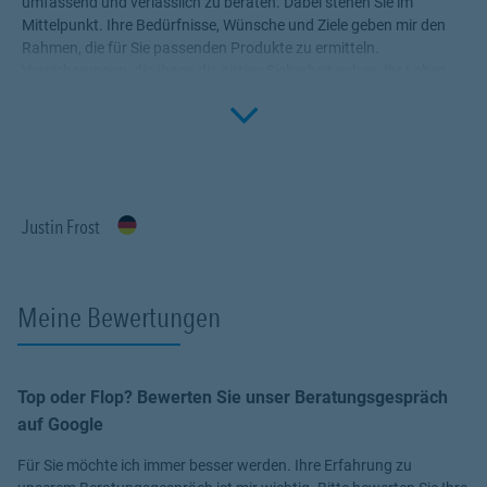
umfassend und verlässlich zu beraten. Dabei stehen Sie im
Mittelpunkt. Ihre Bedürfnisse, Wünsche und Ziele geben mir den
Rahmen, die für Sie passenden Produkte zu ermitteln.
Versicherungen, die Ihnen die nötige Sicherheit geben, Ihr Leben
Click to 
ohne Wenn und Aber zu genießen! Profitieren Sie von meinem
Fachwissen, meiner Begeisterung für alle Fragen rund um das
Thema Versicherung und Vorsorge. Ich bin für Sie da.
Justin Frost
Meine Bewertungen
Top oder Flop? Bewerten Sie unser Beratungsgespräch
auf Google
Für Sie möchte ich immer besser werden. Ihre Erfahrung zu