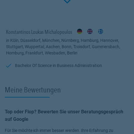
Click to 
Fachwissen, meiner Begeisterung für alle Fragen rund um das
Thema Versicherung und Vorsorge. Ich bin für Sie da.
Konstantinos Loukas Michalopoulos
in Köln, Düsseldorf, München, Nürnberg, Hamburg, Hannover,
Stuttgart, Wuppertal, Aachen, Bonn, Troisdorf, Gummersbach,
Homburg, Frankfurt, Wiesbaden, Berlin
Bachelor Of Science in Business Administration
Meine Bewertungen
Top oder Flop? Bewerten Sie unser Beratungsgespräch
auf Google
Für Sie möchte ich immer besser werden. Ihre Erfahrung zu