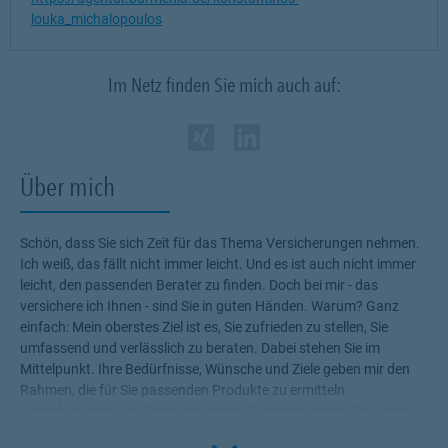
louka_michalopoulos
Im Netz finden Sie mich auch auf:
Zum Profil des Verm
Link Opens in New
Zum Profil des 
Link Opens in
Über mich
Schön, dass Sie sich Zeit für das Thema Versicherungen nehmen.
Ich weiß, das fällt nicht immer leicht. Und es ist auch nicht immer
leicht, den passenden Berater zu finden. Doch bei mir - das
versichere ich Ihnen - sind Sie in guten Händen. Warum? Ganz
einfach: Mein oberstes Ziel ist es, Sie zufrieden zu stellen, Sie
umfassend und verlässlich zu beraten. Dabei stehen Sie im
Mittelpunkt. Ihre Bedürfnisse, Wünsche und Ziele geben mir den
Rahmen, die für Sie passenden Produkte zu ermitteln.
Versicherungen, die Ihnen die nötige Sicherheit geben, Ihr Leben
ohne Wenn und Aber zu genießen! Profitieren Sie von meinem