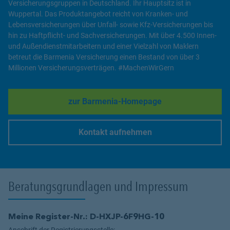
Versicherungsgruppen in Deutschland. Ihr Hauptsitz ist in
Wuppertal. Das Produktangebot reicht von Kranken- und
Lebensversicherungen über Unfall- sowie Kfz-Versicherungen bis
hin zu Haftpflicht- und Sachversicherungen. Mit über 4.500 Innen-
und Außendienstmitarbeitern und einer Vielzahl von Maklern
betreut die Barmenia Versicherung einen Bestand von über 3
Millionen Versicherungsverträgen. #MachenWirGern
zur Barmenia-Homepage
Link Opens in New Tab
Kontakt aufnehmen
Link Opens in New Tab
Beratungsgrundlagen und Impressum
Meine Register-Nr.: D-HXJP-6F9HG-10
Anschrift der Registrierungsstelle: