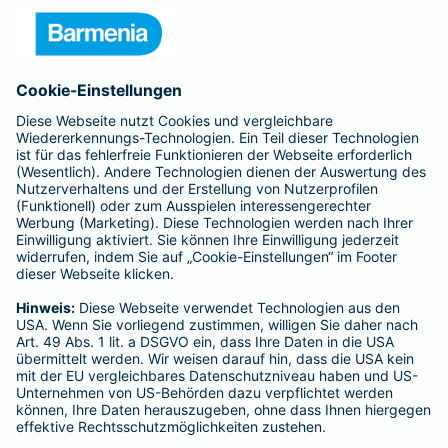
- ROLAND Rechtsschutz-Versicherungs-AG
- ROLAND Schutzbrief-Versicherung AG
Für meine Tätigkeit erhalte ich eine Provision und sonstige
Vergütungen, die in der zu entrichtenden Versicherungsprämie
enthalten sind.
Schlichtungsstellen
Für Lebens- und Sachversicherungen:
Verein Versicherungsombudsmann eV,
Postfach 080632, 10006 Berlin
Für private Krankenversicherungen:
Ombudsmann für private Kranken- / Pflege-Versicherungen,
Postfach 060222, 10052 Berlin
Impressum
Michalopoulos Konstantinos Loukas
Causemannstr. 111a
50769 Köln