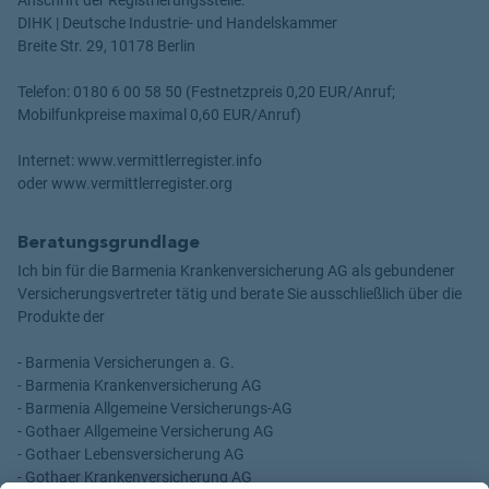
DIHK | Deutsche Industrie- und Handelskammer
Breite Str. 29, 10178 Berlin
Telefon: 0180 6 00 58 50 (Festnetzpreis 0,20 EUR/Anruf;
Mobilfunkpreise maximal 0,60 EUR/Anruf)
Internet: www.vermittlerregister.info
oder www.vermittlerregister.org
Beratungsgrundlage
Ich bin für die Barmenia Krankenversicherung AG als gebundener
Versicherungsvertreter tätig und berate Sie ausschließlich über die
Produkte der
- Barmenia Versicherungen a. G.
- Barmenia Krankenversicherung AG
- Barmenia Allgemeine Versicherungs-AG
- Gothaer Allgemeine Versicherung AG
- Gothaer Lebensversicherung AG
- Gothaer Krankenversicherung AG