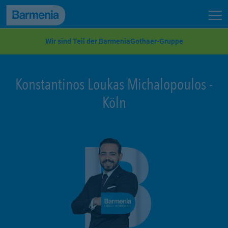
zum Seiteninhalt
Back to top
Seit
zur Navigation
Wir sind Teil der BarmeniaGothaer-Gruppe
Konstantinos Loukas Michalopoulos
-
Köln