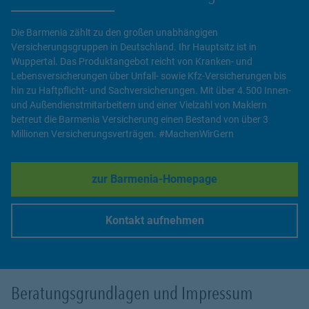
Die Barmenia zählt zu den großen unabhängigen
Versicherungsgruppen in Deutschland. Ihr Hauptsitz ist in
Wuppertal. Das Produktangebot reicht von Kranken- und
Lebensversicherungen über Unfall- sowie Kfz-Versicherungen bis
hin zu Haftpflicht- und Sachversicherungen. Mit über 4.500 Innen-
und Außendienstmitarbeitern und einer Vielzahl von Maklern
betreut die Barmenia Versicherung einen Bestand von über 3
Millionen Versicherungsverträgen. #MachenWirGern
zur Barmenia-Homepage
Link Opens in New Tab
Kontakt aufnehmen
Link Opens in New Tab
Beratungsgrundlagen und Impressum