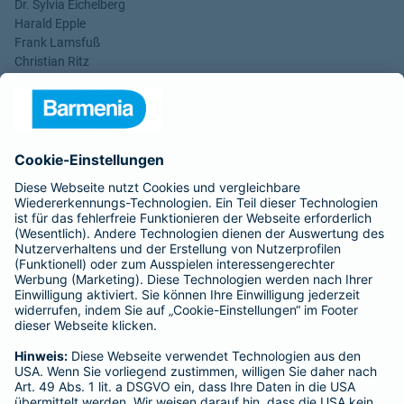
Dr. Sylvia Eichelberg
Harald Epple
Frank Lamsfuß
Christian Ritz
Alina vom Bruck
Aufsichtsrats-Vorsitzender: Dr. h. c. Josef Beutelmann
Rechtsform des Unternehmens: Versicherungsverein auf
Gegenseitigkeit
Sitz: Wuppertal; Amtsgericht Wuppertal HRB 3871
USt.-Identifikationsnummer: DE 121102508
----------------------------------------------------------------
Gothaer Lebensversicherung AG
Vorstand: Alina vom Bruck (Vorsitzende)
Thomas Bischof
Dr. Sylvia Eichelberg
Harald Epple
Dr. Andreas Eurich
Frank Lamsfuß
Christian Ritz