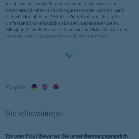
leicht, den passenden Berater zu finden. Doch bei mir - das
versichere ich Ihnen - sind Sie in guten Händen. Warum? Ganz
einfach: Mein oberstes Ziel ist es, Sie zufrieden zu stellen, Sie
umfassend und verlässlich zu beraten. Dabei stehen Sie im
Mittelpunkt. Ihre Bedürfnisse, Wünsche und Ziele geben mir den
Rahmen, die für Sie passenden Produkte zu ermitteln.
Versicherungen, die Ihnen die nötige Sicherheit geben, Ihr Leben
Click to 
ohne Wenn und Aber zu genießen! Profitieren Sie von meinem
Fachwissen, meiner Begeisterung für alle Fragen rund um das
Thema Versicherung und Vorsorge. Ich bin für Sie da.
Koray Akin
Meine Bewertungen
Top oder Flop? Bewerten Sie unser Beratungsgespräch