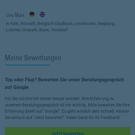
Vertrages sondern fängt dort erst an! Ich würde mich sehr freuen,
wenn Sie mir die Chance geben würden, Ihr Vertrauen zu
gewinnen.
Lino Marx
in Köln, Rösrath, Bergisch Gladbach, Leverkusen, Siegburg,
AUF MICH KÖNNEN SIE SICH VERLASSEN.
Lohmar, Overath, Bonn, Troisdorf
Dafür gebe ich Ihnen mein Wort!
Meine Bewertungen
Top oder Flop? Bewerten Sie unser Beratungsgespräch
auf Google
Für Sie möchte ich immer besser werden. Ihre Erfahrung zu
unserem Beratungsgespräch ist mir wichtig. Bitte bewerten Sie Ihre
Erfahrung direkt auf “Google”. Es geht wirklich sehr schnell. Klicken
Sie einfach auf “Jetzt bewerten”. Vielen Dank für Ihr Feedback!
Link Opens in New Tab
Jetzt bewerten