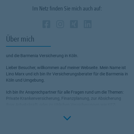
Im Netz finden Sie mich auch auf:
Zum Profil des Vermitt
Link Opens in New Ta
Zum Profil des Verm
Link Opens in New
Zum Profil des 
Link Opens in
Zum Profil 
Link Opens
Über mich
und die Barmenia Versicherung in Köln.
Lieber Besucher, willkommen auf meiner Webseite. Mein Name ist
Lino Marx und ich bin Ihr Versicherungsberater für die Barmenia in
Köln und Umgebung.
Ich bin Ihr Ansprechpartner für alle Fragen rund um die Themen:
Private Krankenversicherung, Finanzplanung, zur Absicherung
Ihrer Arbeitskraft, oder zu üblichen Versicherungen wie KFZ-,
Privat-Haftpflicht- oder Hausratversicherung sowie
Click to 
Tierversicherungen.
Eine Kundenbeziehung endet nicht mit dem Abschluss eines