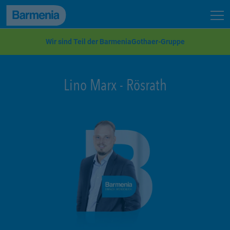
zum Seiteninhalt
Back to top
Seit
zur Navigation
Wir sind Teil der BarmeniaGothaer-Gruppe
Lino Marx
-
Rösrath