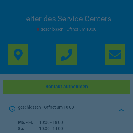
Leiter des Service Centers
geschlossen
- Öffnet um
10:00
Link Opens in New Ta
Lin
Kontakt aufnehmen
geschlossen
- Öffnet um
10:00
Wochentag
Öffnungszeiten
Mo. - Fr.
10:00
-
18:00
Sa.
10:00
-
14:00