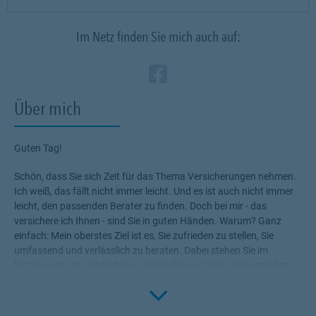
Im Netz finden Sie mich auch auf:
Zum Profil des Ve
Link Opens in N
Über mich
Guten Tag!
Schön, dass Sie sich Zeit für das Thema Versicherungen nehmen.
Ich weiß, das fällt nicht immer leicht. Und es ist auch nicht immer
leicht, den passenden Berater zu finden. Doch bei mir - das
versichere ich Ihnen - sind Sie in guten Händen. Warum? Ganz
einfach: Mein oberstes Ziel ist es, Sie zufrieden zu stellen, Sie
umfassend und verlässlich zu beraten. Dabei stehen Sie im
Mittelpunkt. Ihre Bedürfnisse, Wünsche und Ziele geben mir den
Rahmen, die für Sie passenden Produkte zu ermitteln.
Click to 
Versicherungen, die Ihnen die nötige Sicherheit geben, Ihr Leben
ohne Wenn und Aber zu genießen!