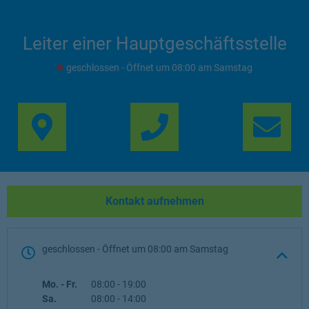
Leiter einer Hauptgeschäftsstelle
geschlossen
- Öffnet um
08:00
Samstag
Link Opens in New Ta
Lin
Kontakt aufnehmen
geschlossen
- Öffnet um
08:00
Samstag
Wochentag
Öffnungszeiten
Mo. - Fr.
08:00
-
19:00
Sa.
08:00
-
14:00