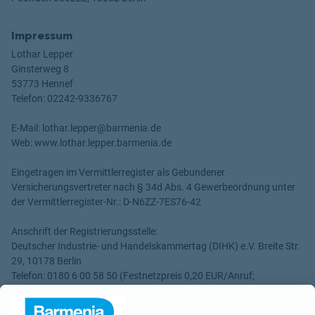
Impressum
Lothar Lepper
Ginsterweg 8
53773 Hennef
Telefon: 02242-9336767
E-Mail: lothar.lepper@barmenia.de
Web: www.lothar.lepper.barmenia.de
Eingetragen im Vermittlerregister als Gebundener
Versicherungsvertreter nach § 34d Abs. 4 Gewerbeordnung unter
der Vermittlerregister-Nr.: D-N6ZZ-7ES76-42
Anschrift der Registrierungsstelle:
Deutscher Industrie- und Handelskammertag (DIHK) e.V. Breite Str.
29, 10178 Berlin
Telefon: 0180 6 00 58 50 (Festnetzpreis 0,20 EUR/Anruf;
Mobilfunkpreise maximal 0,60 EUR/Anruf)
Internet: www.vermittlerregister.info