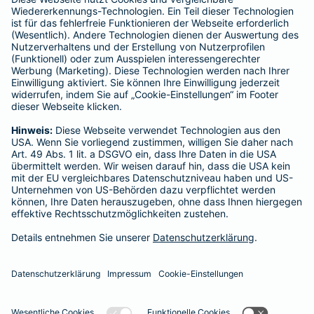
Schlichtungsstellen
Für Lebens- und Sachversicherungen:
Verein Versicherungsombudsmann eV,
Postfach 080632, 10006 Berlin
Für private Krankenversicherungen:
Ombudsmann für private Kranken- / Pflege-Versicherungen,
Postfach 060222, 10052 Berlin
Impressum
Barmenia Versicherung - Lukas Aksu
Brunhildenstr. 31
65189 Wiesbaden
Tel. 0160 98989655
E-Mail lukas.aksu@barmenia.de