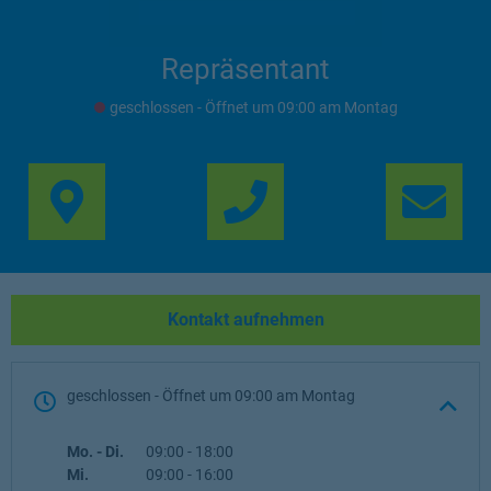
Repräsentant
geschlossen
- Öffnet um
09:00
Montag
Link Opens in New Ta
Lin
Kontakt aufnehmen
geschlossen
- Öffnet um
09:00
Montag
Wochentag
Öffnungszeiten
Mo. - Di.
09:00
-
18:00
Mi.
09:00
-
16:00