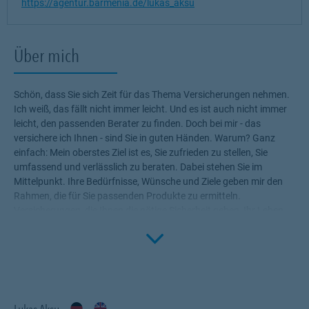
https://agentur.barmenia.de/lukas_aksu
Über mich
Schön, dass Sie sich Zeit für das Thema Versicherungen nehmen.
Ich weiß, das fällt nicht immer leicht. Und es ist auch nicht immer
leicht, den passenden Berater zu finden. Doch bei mir - das
versichere ich Ihnen - sind Sie in guten Händen. Warum? Ganz
einfach: Mein oberstes Ziel ist es, Sie zufrieden zu stellen, Sie
umfassend und verlässlich zu beraten. Dabei stehen Sie im
Mittelpunkt. Ihre Bedürfnisse, Wünsche und Ziele geben mir den
Rahmen, die für Sie passenden Produkte zu ermitteln.
Versicherungen, die Ihnen die nötige Sicherheit geben, Ihr Leben
Click to 
ohne Wenn und Aber zu genießen! Profitieren Sie von meinem
Fachwissen, meiner Begeisterung für alle Fragen rund um das
Thema Versicherung und Vorsorge. Ich bin für Sie da.