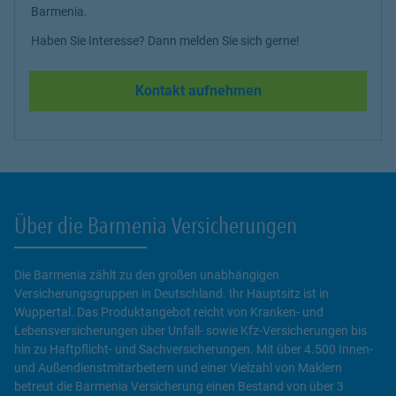
Barmenia.
Haben Sie Interesse? Dann melden Sie sich gerne!
Kontakt aufnehmen
Über die Barmenia Versicherungen
Die Barmenia zählt zu den großen unabhängigen
Versicherungsgruppen in Deutschland. Ihr Hauptsitz ist in
Wuppertal. Das Produktangebot reicht von Kranken- und
Lebensversicherungen über Unfall- sowie Kfz-Versicherungen bis
hin zu Haftpflicht- und Sachversicherungen. Mit über 4.500 Innen-
und Außendienstmitarbeitern und einer Vielzahl von Maklern
betreut die Barmenia Versicherung einen Bestand von über 3