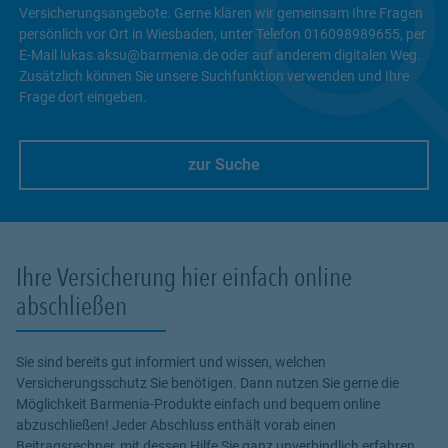
Versicherungsangebote. Gerne klären wir gemeinsam Ihre Fragen
persönlich vor Ort in Wiesbaden, unter Telefon 016098989655, per
E-Mail lukas.aksu@barmenia.de oder auf anderem digitalen Weg.
Zusätzlich können Sie unsere Suchfunktion verwenden und Ihre
Frage dort eingeben.
zur Suche
Link Opens in New Tab
Ihre Versicherung hier einfach online
abschließen
Sie sind bereits gut informiert und wissen, welchen
Versicherungsschutz Sie benötigen. Dann nutzen Sie gerne die
Möglichkeit Barmenia-Produkte einfach und bequem online
abzuschließen! Jeder Abschluss enthält vorab einen
Beitragsrechner, mit dessen Hilfe Sie ganz unverbindlich erfahren