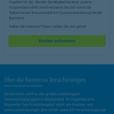
Angebot für Sie. Werden Sie Mitglied bei einer unserer
Kooperations-BKK und finanzieren Sie sich durch die
Teilnahme am Bonusmodell Ihre Zusatzversicherung bei der
Barmenia.
Haben Sie Interesse? Dann melden Sie sich gerne!
Kontakt aufnehmen
Über die Barmenia Versicherungen
Die Barmenia zählt zu den großen unabhängigen
Versicherungsgruppen in Deutschland. Ihr Hauptsitz ist in
Wuppertal. Das Produktangebot reicht von Kranken- und
Lebensversicherungen über Unfall- sowie Kfz-Versicherungen bis