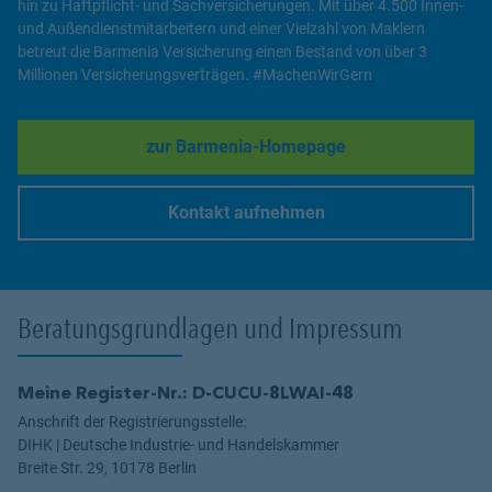
hin zu Haftpflicht- und Sachversicherungen. Mit über 4.500 Innen-
und Außendienstmitarbeitern und einer Vielzahl von Maklern
betreut die Barmenia Versicherung einen Bestand von über 3
Millionen Versicherungsverträgen. #MachenWirGern
zur Barmenia-Homepage
Link Opens in New Tab
Kontakt aufnehmen
Link Opens in New Tab
Beratungsgrundlagen und Impressum
Meine Register-Nr.: D-CUCU-8LWAI-48
Anschrift der Registrierungsstelle:
DIHK | Deutsche Industrie- und Handelskammer
Breite Str. 29, 10178 Berlin