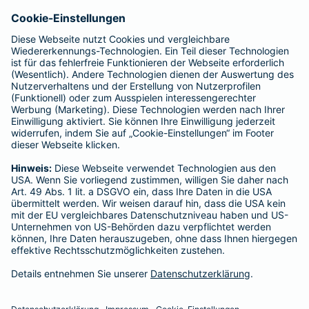
Für meine Tätigkeit erhalte ich eine Provision und sonstige
Vergütungen, die in der zu entrichtenden Versicherungsprämie
enthalten sind.
Schlichtungsstellen
Für Lebens- und Sachversicherungen:
Verein Versicherungsombudsmann eV,
Postfach 080632, 10006 Berlin
Für private Krankenversicherungen:
Ombudsmann für private Kranken- / Pflege-Versicherungen,
Postfach 060222, 10052 Berlin
Impressum
Barmenia Versicherung - Mahmoud Sad
Rotdornweg 31
53757 Sankt Augustin
Tel. 02241 9231219
E-Mail mahmoud.sad@barmenia.de