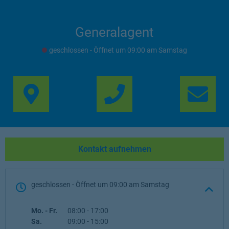
Generalagent
geschlossen
- Öffnet um
09:00
Samstag
Link Opens in New Ta
Lin
Kontakt aufnehmen
geschlossen
- Öffnet um
09:00
Samstag
Wochentag
Öffnungszeiten
Mo. - Fr.
08:00
-
17:00
Sa.
09:00
-
15:00