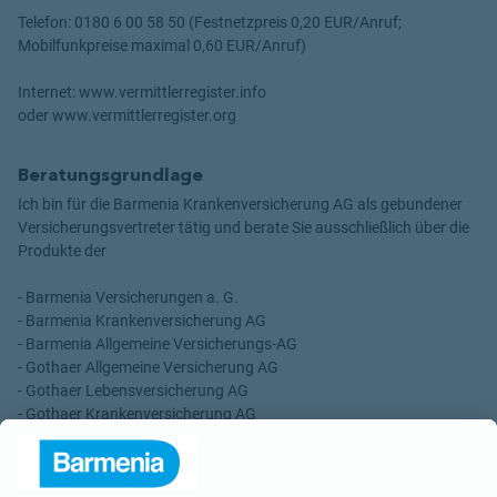
Telefon: 0180 6 00 58 50 (Festnetzpreis 0,20 EUR/Anruf;
Mobilfunkpreise maximal 0,60 EUR/Anruf)
Internet: www.vermittlerregister.info
oder www.vermittlerregister.org
Beratungsgrundlage
Ich bin für die Barmenia Krankenversicherung AG als gebundener
Versicherungsvertreter tätig und berate Sie ausschließlich über die
Produkte der
- Barmenia Versicherungen a. G.
- Barmenia Krankenversicherung AG
- Barmenia Allgemeine Versicherungs-AG
- Gothaer Allgemeine Versicherung AG
- Gothaer Lebensversicherung AG
- Gothaer Krankenversicherung AG
- ROLAND Rechtsschutz-Versicherungs-AG
- ROLAND Schutzbrief-Versicherung AG