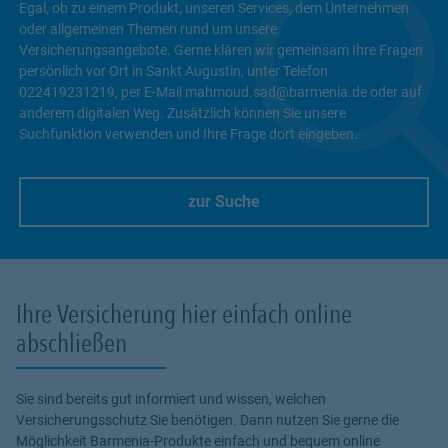
Egal, ob zu einem Produkt, unseren Services, dem Unternehmen
oder allgemeinen Themen rund um unsere
Versicherungsangebote. Gerne klären wir gemeinsam Ihre Fragen
persönlich vor Ort in Sankt Augustin, unter Telefon
022419231219, per E-Mail mahmoud.sad@barmenia.de oder auf
anderem digitalen Weg. Zusätzlich können Sie unsere
Suchfunktion verwenden und Ihre Frage dort eingeben.
zur Suche
Link Opens in New Tab
Ihre Versicherung hier einfach online
abschließen
Sie sind bereits gut informiert und wissen, welchen
Versicherungsschutz Sie benötigen. Dann nutzen Sie gerne die
Möglichkeit Barmenia-Produkte einfach und bequem online