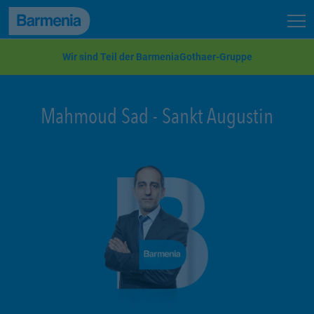
zum Seiteninhalt
Back to top
Seit
zur Navigation
Wir sind Teil der BarmeniaGothaer-Gruppe
Mahmoud Sad
-
Sankt Augustin