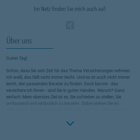
Im Netz finden Sie mich auch auf:
Zum Profil des Ve
Link Opens in N
Über uns
Guten Tag!
Schön, dass Sie sich Zeit für das Thema Versicherungen nehmen.
Ich weiß, das fällt nicht immer leicht. Und es ist auch nicht immer
leicht, den passenden Berater zu finden. Doch bei mir - das
versichere ich Ihnen - sind Sie in guten Händen. Warum? Ganz
einfach: Mein oberstes Ziel ist es, Sie zufrieden zu stellen, Sie
umfassend und verlässlich zu beraten. Dabei stehen Sie im
Mittelpunkt. Ihre Bedürfnisse, Wünsche und Ziele geben mir den
Rahmen, die für Sie passenden Produkte zu ermitteln.
Click to 
Versicherungen, die Ihnen die nötige Sicherheit geben, Ihr Leben
ohne Wenn und Aber zu genießen!