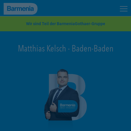
zum Seiteninhalt
Back to top
Seit
zur Navigation
Wir sind Teil der BarmeniaGothaer-Gruppe
Matthias Kelsch
-
Baden-Baden