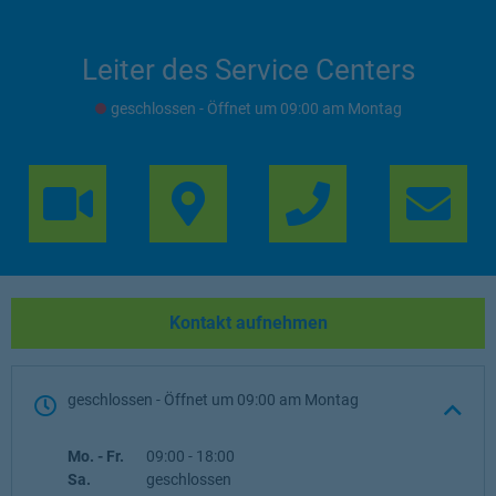
Leiter des Service Centers
geschlossen
- Öffnet um
09:00
Montag
Link Opens in 
Lin
Kontakt aufnehmen
geschlossen
- Öffnet um
09:00
Montag
Wochentag
Öffnungszeiten
Mo. - Fr.
09:00
-
18:00
Sa.
geschlossen