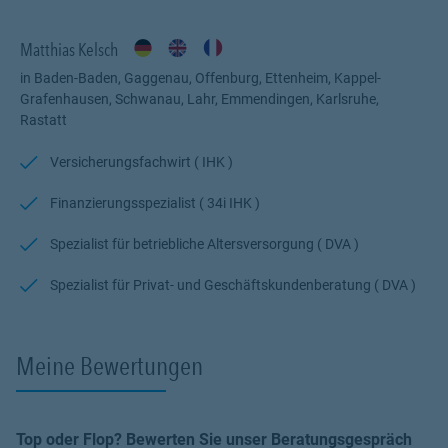
Profitieren Sie von meinem Fachwissen, meiner Begeisterung für
alle Fragen rund um das Thema Versicherung und Vorsorge. Ich
Matthias Kelsch
bin für Sie da.
in Baden-Baden, Gaggenau, Offenburg, Ettenheim, Kappel-
Grafenhausen, Schwanau, Lahr, Emmendingen, Karlsruhe,
Rastatt
Versicherungsfachwirt ( IHK )
Finanzierungsspezialist ( 34i IHK )
Spezialist für betriebliche Altersversorgung ( DVA )
Spezialist für Privat- und Geschäftskundenberatung ( DVA )
Meine Bewertungen
Top oder Flop? Bewerten Sie unser Beratungsgespräch