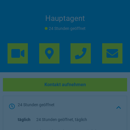
Hauptagent
24 Stunden geöffnet
Link Opens in 
Lin
Kontakt aufnehmen
24 Stunden geöffnet
täglich
24 Stunden geöffnet, täglich