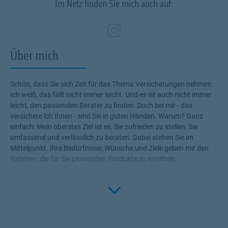
Im Netz finden Sie mich auch auf:
Zum Profil des Ve
Link Opens in N
Über mich
Schön, dass Sie sich Zeit für das Thema Versicherungen nehmen.
Ich weiß, das fällt nicht immer leicht. Und es ist auch nicht immer
leicht, den passenden Berater zu finden. Doch bei mir - das
versichere ich Ihnen - sind Sie in guten Händen. Warum? Ganz
einfach: Mein oberstes Ziel ist es, Sie zufrieden zu stellen, Sie
umfassend und verlässlich zu beraten. Dabei stehen Sie im
Mittelpunkt. Ihre Bedürfnisse, Wünsche und Ziele geben mir den
Rahmen, die für Sie passenden Produkte zu ermitteln.
Versicherungen, die Ihnen die nötige Sicherheit geben, Ihr Leben
Click to 
ohne Wenn und Aber zu genießen! Profitieren Sie von meinem
Fachwissen, meiner Begeisterung für alle Fragen rund um das
Thema Versicherung und Vorsorge. Ich bin für Sie da.