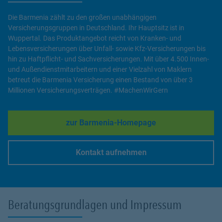
Die Barmenia zählt zu den großen unabhängigen
Versicherungsgruppen in Deutschland. Ihr Hauptsitz ist in
Wuppertal. Das Produktangebot reicht von Kranken- und
Lebensversicherungen über Unfall- sowie Kfz-Versicherungen bis
hin zu Haftpflicht- und Sachversicherungen. Mit über 4.500 Innen-
und Außendienstmitarbeitern und einer Vielzahl von Maklern
betreut die Barmenia Versicherung einen Bestand von über 3
Millionen Versicherungsverträgen. #MachenWirGern
zur Barmenia-Homepage
Link Opens in New Tab
Kontakt aufnehmen
Link Opens in New Tab
Beratungsgrundlagen und Impressum