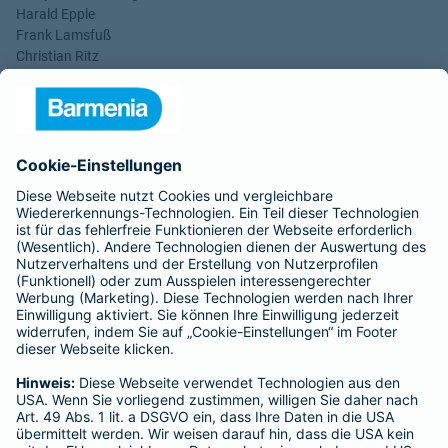
Harald Epple
Frank Lamsfuß
Christian Ritz
Alina vom Bruck
Aufsichtsrats-Vorsitzender: Dr. h. c. Josef Beutelmann
Rechtsform des Unternehmens: Versicherungsverein auf
Gegenseitigkeit
Sitz: Wuppertal; Amtsgericht Wuppertal HRB 3871
USt.-Identifikationsnummer: DE 121102508
----------------------------------------------------------------
Gothaer Lebensversicherung AG
Vorstand: Alina vom Bruck (Vorsitzende)
Thomas Bischof
Dr. Sylvia Eichelberg
Harald Epple
Dr. Andreas Eurich
Frank Lamsfuß
Kundenbewertungen und Erfahrungen zu
Christian Ritz
Mohammad Ali