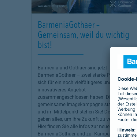
BarmeniaGothaer –
Gemeinsam, weil du wichtig
bist!
Barmenia und Gothaer sind jetzt
BarmeniaGothaer – zwei starke Partner, die
sich für ein noch vielfältigeres und
innovativeres Angebot
zusammengeschlossen haben. Die erste
gemeinsame Imagekampagne startet jetzt –
und im Mittelpunkt stehen Sie! Denn wir
geben alles, um Ihre Zukunft zu versichern!
Hier finden Sie alle Infos zur neuen
BarmeniaGothaer und zur Kampagne.