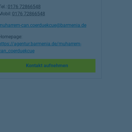
Tel.:
0176 72866548
Mobil:
0176 72866548
muharrem-can.coerduekcue@barmenia.de
Homepage:
https://agentur.barmenia.de/muharrem-
can_coerduekcue
Link Opens in New Tab
Kontakt aufnehmen