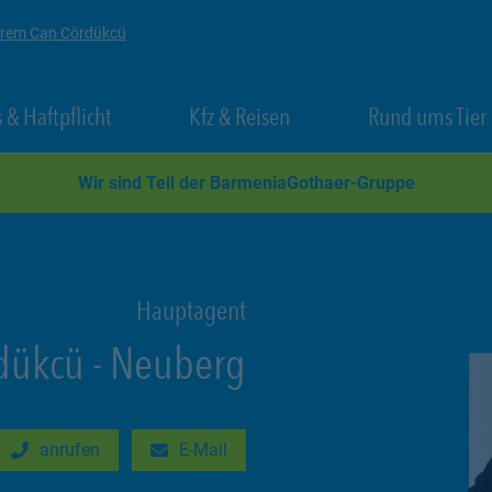
rrem Can Cördükcü
 New Tab
Link Opens in New Tab
Link Opens in New Tab
 & Haftpflicht
Kfz & Reisen
Rund ums Tier
Wir sind Teil der BarmeniaGothaer-Gruppe
Hauptagent
dükcü
-
Neuberg
anrufen
E-Mail
New Tab
Link Opens in New Tab