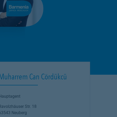
Muharrem Can Cördükcü
Hauptagent
Ravolzhäuser Str. 18
63543
Neuberg