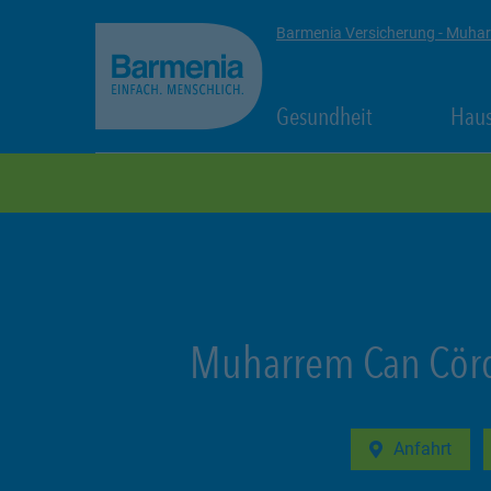
zum Seiteninhalt
Back to top
Barmenia Versicherung - Muha
Link Opens in
Gesundheit
Haus
zur Navigation
Muharrem Can Cör
Anfahrt
Link Opens in 