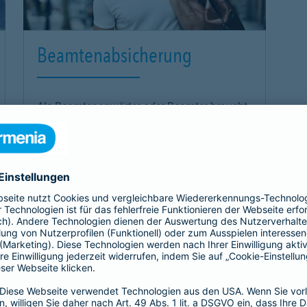
Beamtenabsicherung
Als Beamtenanwärter oder Beamter braucht
es eine Absicherung, die genau zu einem
passt: unsere
private Krankenversicherung
für Beamtenanwärter und Beamte. Sie
ergänzt den Schutz der individuellen Beihilfe
und passt sich mit optimalen Leistungen
genau an die Bedürfnisse an.
Link Opens in New Tab
Mehr erfahren