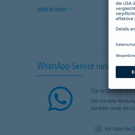
Link Opens in New Tab
Mehr erfahren
WhatsApp-Service rund um Ihr
Sie erreichen mi
Um mir eine WhatsAp
Sie bitte vorab die
Ich habe die
D
Ich habe die Da