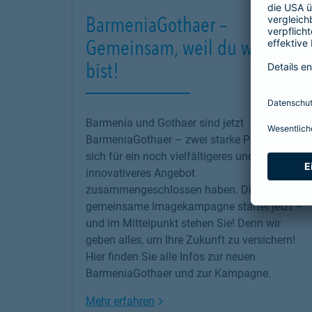
BarmeniaGothaer –
Gemeinsam, weil du wichtig
bist!
Barmenia und Gothaer sind jetzt
BarmeniaGothaer – zwei starke Partner, die
sich für ein noch vielfältigeres und
innovativeres Angebot
zusammengeschlossen haben. Die erste
gemeinsame Imagekampagne startet jetzt –
und im Mittelpunkt stehen Sie! Denn wir
geben alles, um Ihre Zukunft zu versichern!
Hier finden Sie alle Infos zur neuen
BarmeniaGothaer und zur Kampagne.
Link Opens in New Tab
Mehr erfahren