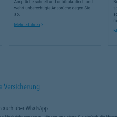
Ansprüche schnell und unbürokratisch und
B
wehrt unberechtigte Ansprüche gegen Sie
s
ab.
so
mi
Link Opens in New Tab
Mehr erfahren
M
e Versicherung
ch auch über WhatsApp