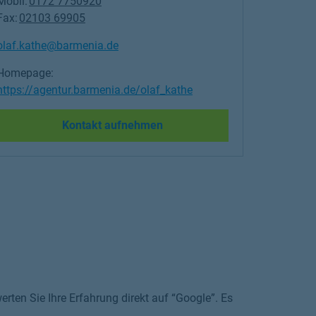
Mobil:
0172 7750920
Fax:
02103 69905
olaf.kathe@barmenia.de
Homepage:
https://agentur.barmenia.de/olaf_kathe
Link Opens in New Tab
Kontakt aufnehmen
rten Sie Ihre Erfahrung direkt auf “Google”. Es