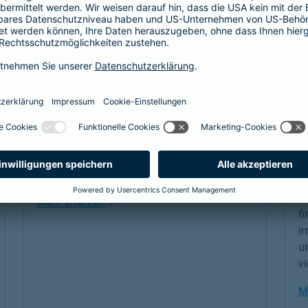
Beamtenabsicherung
K
S
Als Beamtenanwärter oder Beamter braucht
es eine Absicherung, die genau zu einem
Di
passt: unsere
private Krankenversicherung
d
für Beamtenanwärter und Beamte. Sie
S
ergänzt den Schutz der individuellen Beihilfe
ei
und passt sich mit optimalen Leistungen
un
genau an die Bedürfnisse an.
Wa
Sc
Link Opens in New Tab
Mehr erfahren
fi
im
un
vi
M