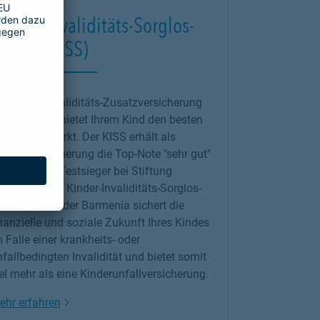
inder-Invaliditäts-Sorglos-
chutz (KISS)
e Kinder-Invaliditäts-Zusatzversicherung
er Barmenia bietet Ihrem Kind den besten
chutz am Markt. Der KISS erhält als
nzige Versicherung die Top-Note "sehr gut"
d ist damit Testsieger bei Stiftung
rentest. Der Kinder-Invaliditäts-Sorglos-
hutz (KISS) der Barmenia sichert die
nanzielle und soziale Zukunft Ihres Kindes
 Falle einer krankheits- oder
fallbedingten Invalidität und bietet somit
el mehr als eine Kinderunfallversicherung.
Link Opens in New Tab
ehr erfahren