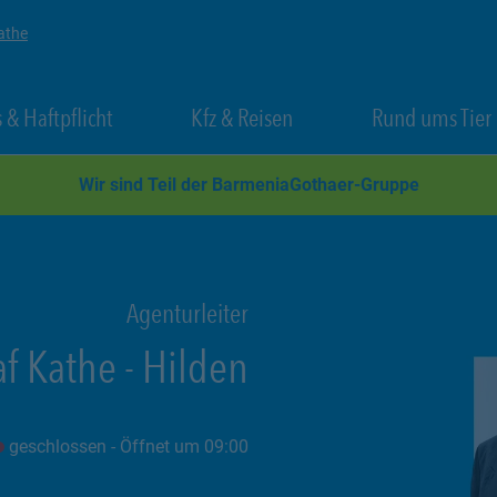
athe
 New Tab
Link Opens in New Tab
Link Opens in New Tab
 & Haftpflicht
Kfz & Reisen
Rund ums Tier
Wir sind Teil der BarmeniaGothaer-Gruppe
Agenturleiter
af Kathe
-
Hilden
geschlossen
- Öffnet um
09:00