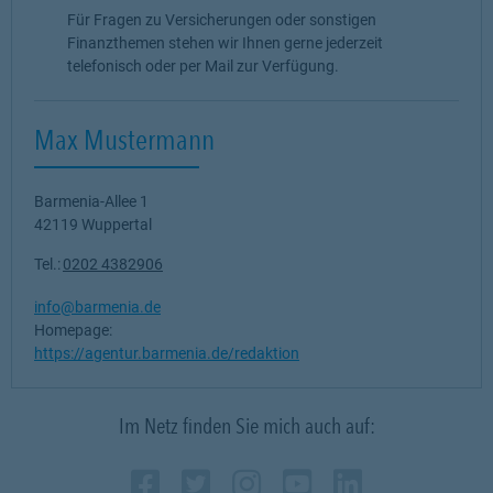
Für Fragen zu Versicherungen oder sonstigen
Finanzthemen stehen wir Ihnen gerne jederzeit
telefonisch oder per Mail zur Verfügung.
Max Mustermann
Barmenia-Allee 1
42119
Wuppertal
Tel.:
0202 4382906
info@barmenia.de
Homepage:
https://agentur.barmenia.de/redaktion
Im Netz finden Sie mich auch auf:
Zum Profil des Vermittle
Link Opens in New Tab
Zum Profil des Vermit
Link Opens in New 
Zum Profil des Ve
Link Opens in N
Zum Profil de
Link Opens i
Zum Profil
Link Ope