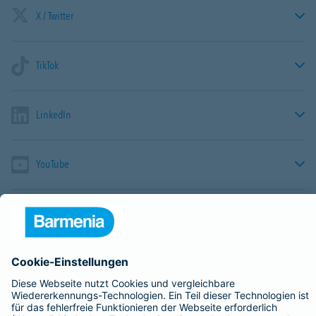
X / Twitter
TikTok
LinkedIn
YouTube
Pinterest
XING
Tumblr