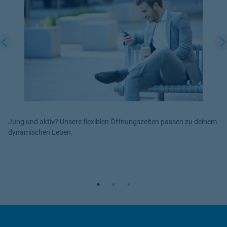
Wir benötigen Ihre Zustimmung,
um den YouTube Video-Service
zu laden!
Wir verwenden einen Service eines
Drittanbieters, um Videoinhalte einzubetten.
Dieser Service kann Daten zu Ihren
Aktivitäten sammeln. Bitte lesen Sie die
Details durch und stimmen Sie der Nutzung
des Service zu, um dieses Video anzusehen.
Jung und aktiv? Unsere flexiblen Öffnungszeiten passen zu deinem
Mehr Informationen
dynamischen Leben.
Akzeptieren
powered by
Usercentrics Consent
Management Platform