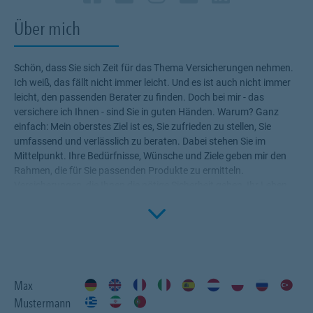
Über mich
Schön, dass Sie sich Zeit für das Thema Versicherungen nehmen.
Ich weiß, das fällt nicht immer leicht. Und es ist auch nicht immer
leicht, den passenden Berater zu finden. Doch bei mir - das
versichere ich Ihnen - sind Sie in guten Händen. Warum? Ganz
einfach: Mein oberstes Ziel ist es, Sie zufrieden zu stellen, Sie
umfassend und verlässlich zu beraten. Dabei stehen Sie im
Mittelpunkt. Ihre Bedürfnisse, Wünsche und Ziele geben mir den
Rahmen, die für Sie passenden Produkte zu ermitteln.
Versicherungen, die Ihnen die nötige Sicherheit geben, Ihr Leben
Click to 
ohne Wenn und Aber zu genießen! Profitieren Sie von meinem
Fachwissen, meiner Begeisterung für alle Fragen rund um das
Thema Versicherung und Vorsorge. Ich bin für Sie da.
Max
Mustermann