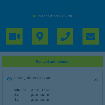
Heute geöffnet
bis
17:30
Link Opens in 
Lin
Kontakt aufnehmen
Heute geöffnet
bis
17:30
Wochentag
Öffnungszeiten
Mo. - Fr.
09:00
-
17:30
Sa.
geschlossen
So.
geschlossen