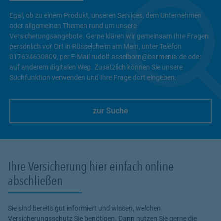
Egal, ob zu einem Produkt, unseren Services, dem Unternehmen
oder allgemeinen Themen rund um unsere
Versicherungsangebote. Gerne klären wir gemeinsam Ihre Fragen
persönlich vor Ort in Rüsselsheim am Main, unter Telefon
017634630809, per E-Mail rudolf.asselborn@barmenia.de oder
auf anderem digitalen Weg. Zusätzlich können Sie unsere
Suchfunktion verwenden und Ihre Frage dort eingeben.
zur Suche
Link Opens in New Tab
Ihre Versicherung hier einfach online
abschließen
Sie sind bereits gut informiert und wissen, welchen
Versicherungsschutz Sie benötigen. Dann nutzen Sie gerne die