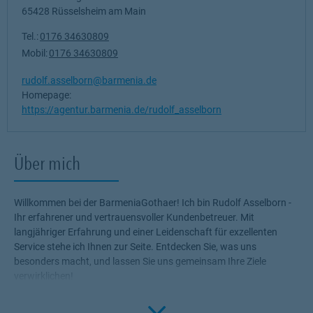
65428
Rüsselsheim am Main
Tel.:
0176 34630809
Mobil:
0176 34630809
rudolf.asselborn@barmenia.de
Homepage:
https://agentur.barmenia.de/rudolf_asselborn
Über mich
Willkommen bei der BarmeniaGothaer! Ich bin Rudolf Asselborn -
Ihr erfahrener und vertrauensvoller Kundenbetreuer. Mit
langjähriger Erfahrung und einer Leidenschaft für exzellenten
Service stehe ich Ihnen zur Seite. Entdecken Sie, was uns
besonders macht, und lassen Sie uns gemeinsam Ihre Ziele
verwirklichen!
Click to 