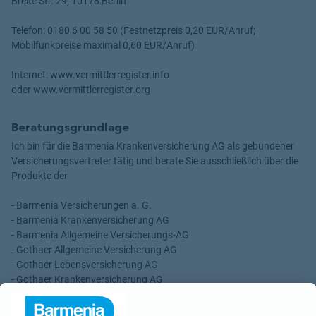
Breite Str. 29, 10178 Berlin
Telefon: 0180 6 00 58 50 (Festnetzpreis 0,20 EUR/Anruf;
Mobilfunkpreise maximal 0,60 EUR/Anruf)
Internet: www.vermittlerregister.info
oder www.vermittlerregister.org
Beratungsgrundlage
Ich bin für die Barmenia Krankenversicherung AG als gebundener
Versicherungsvertreter tätig und berate Sie ausschließlich über die
Produkte der
- Barmenia Versicherungen a. G.
- Barmenia Krankenversicherung AG
- Barmenia Allgemeine Versicherungs-AG
- Gothaer Allgemeine Versicherung AG
- Gothaer Lebensversicherung AG
- Gothaer Krankenversicherung AG
- ROLAND Rechtsschutz-Versicherungs-AG
- ROLAND Schutzbrief-Versicherung AG