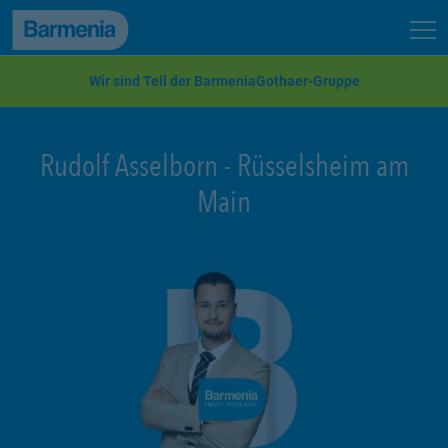
zum Seiteninhalt
Back to top
Seit
zur Navigation
Wir sind Teil der BarmeniaGothaer-Gruppe
Rudolf Asselborn
-
Rüsselsheim am
Main