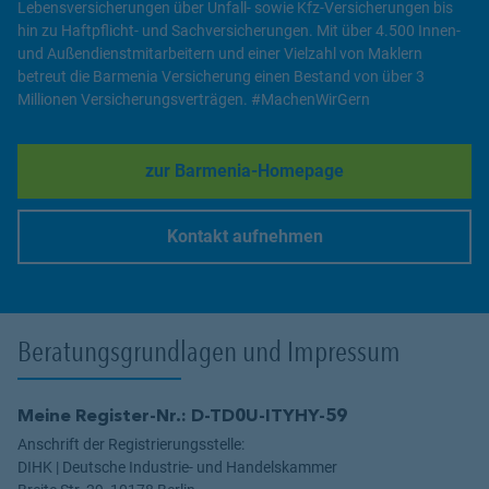
Lebensversicherungen über Unfall- sowie Kfz-Versicherungen bis
hin zu Haftpflicht- und Sachversicherungen. Mit über 4.500 Innen-
und Außendienstmitarbeitern und einer Vielzahl von Maklern
betreut die Barmenia Versicherung einen Bestand von über 3
Millionen Versicherungsverträgen. #MachenWirGern
zur Barmenia-Homepage
Link Opens in New Tab
Kontakt aufnehmen
Link Opens in New Tab
Beratungsgrundlagen und Impressum
Meine Register-Nr.: D-TD0U-ITYHY-59
Anschrift der Registrierungsstelle:
DIHK | Deutsche Industrie- und Handelskammer