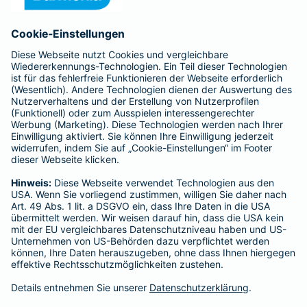
Für meine Tätigkeit erhalte ich eine Provision und sonstige
Vergütungen, die in der zu entrichtenden Versicherungsprämie
enthalten sind.
Schlichtungsstellen
Für Lebens- und Sachversicherungen:
Verein Versicherungsombudsmann eV,
Postfach 080632, 10006 Berlin
Für private Krankenversicherungen:
Ombudsmann für private Kranken- / Pflege-Versicherungen,
Postfach 060222, 10052 Berlin
Impressum
Barmenia Versicherung - Rudolf Asselborn
Am Ehlenberg 8
65428 Rüsselsheim am Main
Tel. 0176 34630809
E-Mail rudolf.asselborn@barmenia.de