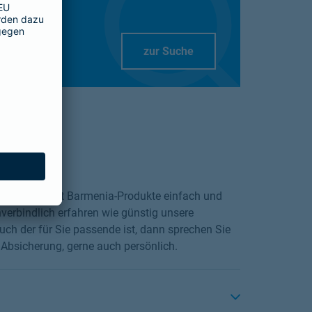
Link Opens in New Tab
zur Suche
die Möglichkeit Barmenia-Produkte einfach und
verbindlich erfahren wie günstig unsere
ch der für Sie passende ist, dann sprechen Sie
 Absicherung, gerne auch persönlich.