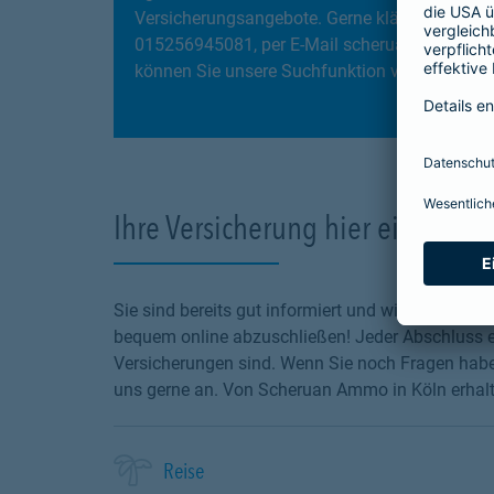
Versicherungsangebote. Gerne klären wir gemei
015256945081, per E-Mail scheruan.ammo@bar
können Sie unsere Suchfunktion verwenden und
Ihre Versicherung hier einfach o
Sie sind bereits gut informiert und wissen, wel
bequem online abzuschließen! Jeder Abschluss en
Versicherungen sind. Wenn Sie noch Fragen haben
uns gerne an. Von Scheruan Ammo in Köln erhalte
Reise