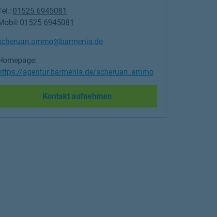
Tel.:
01525 6945081
Mobil:
01525 6945081
scheruan.ammo@barmenia.de
Homepage:
https://agentur.barmenia.de/scheruan_ammo
Link Opens in New Tab
Kontakt aufnehmen