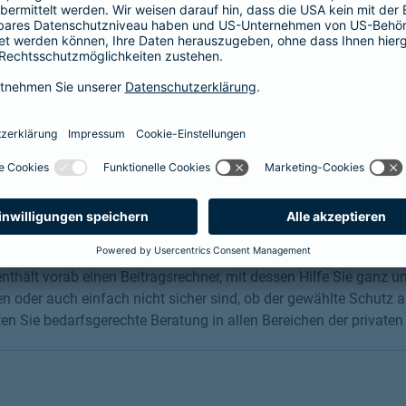
nsam Ihre Fragen persönlich vor Ort in Köln, unter Telefon
menia.de oder auf anderem digitalen Weg. Zusätzlich
 Ihre Frage dort eingeben.
nline abschließen
chen Versicherungsschutz Sie benötigen. Dann nutzen Sie gerne 
thält vorab einen Beitragsrechner, mit dessen Hilfe Sie ganz un
 oder auch einfach nicht sicher sind, ob der gewählte Schutz au
n Sie bedarfsgerechte Beratung in allen Bereichen der privaten