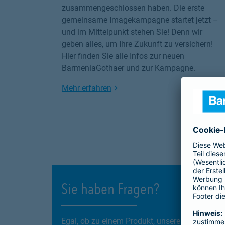
zusammengeschlossen haben. Die erste
gemeinsame Imagekampagne startet jetzt –
und im Mittelpunkt stehen Sie! Denn wir
geben alles, um Ihre Zukunft zu versichern!
Hier finden Sie alle Infos zur neuen
BarmeniaGothaer und zur Kampagne.
Link Opens in New Tab
Mehr erfahren
Sie haben Fragen?
Egal, ob zu einem Produkt, unseren Services