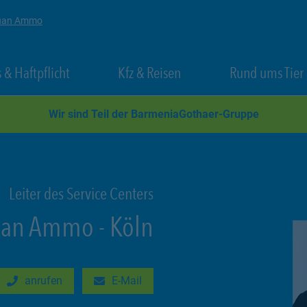
ruan Ammo
 New Tab
Link Opens in New Tab
Link Opens in New Tab
 & Haftpflicht
Kfz & Reisen
Rund ums Tier
Wir sind Teil der BarmeniaGothaer-Gruppe
Leiter des Service Centers
uan Ammo
-
Köln
anrufen
E-Mail
New Tab
Link Opens in New Tab