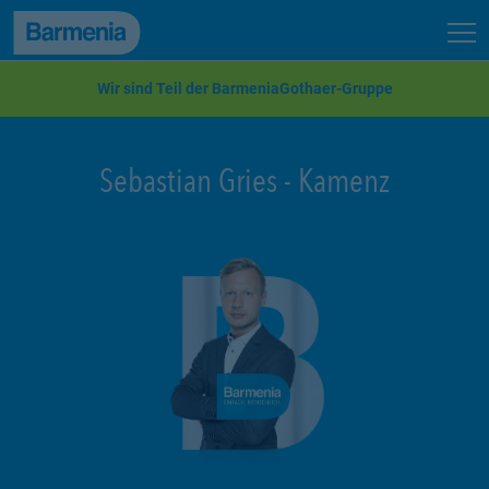
zum Seiteninhalt
Back to top
Seit
zur Navigation
Wir sind Teil der BarmeniaGothaer-Gruppe
Sebastian Gries
-
Kamenz