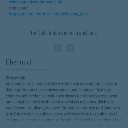
sebastian.gries@barmenia.de
Homepage:
https://agentur.barmenia.de/sebastian_gries
Im Netz finden Sie mich auch auf:
Zum Profil des Verm
Link Opens in New
Zum Profil des 
Link Opens in
Über mich
Über mich:
Im Sommer 2011 entschied ich mich nach dem Abitur den Beruf
des „Kaufmanns für Versicherungen und Finanzen (IHK)" zu
erlernen. Ich merkte schnell, dass dieses Berufsbild zu mir passt
und entschied mich deshalb im Anschluss nebenberuflich das
Wochenend-Studium „Fachwirt für Versicherungen und Finanzen
(IHK)" in Dresden zu absolvieren, welches ich im Dezember 2017
erfolgreich beenden konnte. Aufgrund der Covid-19 Pandemie bat
sich für mich 2020 die Chance bei der IHK Bonn / Rhein-Sieg eine