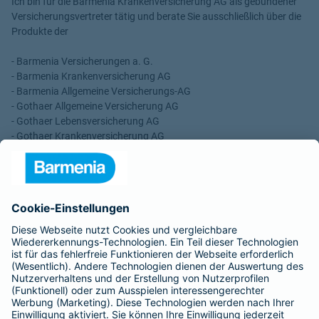
Ich bin für die Barmenia Krankenversicherung AG als gebundener
Versicherungsvertreter tätig und berate Sie ausschließlich über die
Produkte der
- Barmenia Versicherungen a. G.
- Barmenia Krankenversicherung AG
- Barmenia Allgemeine Versicherungs-AG
- Gothaer Allgemeine Versicherung AG
- Gothaer Lebensversicherung AG
- Gothaer Krankenversicherung AG
- ROLAND Rechtsschutz-Versicherungs-AG
- ROLAND Schutzbrief-Versicherung AG
Für meine Tätigkeit erhalte ich eine Provision und sonstige
Vergütungen, die in der zu entrichtenden Versicherungsprämie
enthalten sind.
Schlichtungsstellen
Für Lebens- und Sachversicherungen:
Verein Versicherungsombudsmann eV,
Postfach 080632, 10006 Berlin