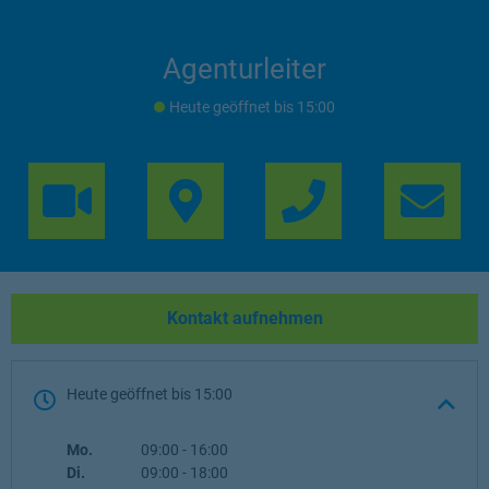
Agenturleiter
Heute geöffnet
bis
15:00
Link Opens in 
Lin
Kontakt aufnehmen
Heute geöffnet
bis
15:00
Wochentag
Öffnungszeiten
Mo.
09:00
-
16:00
Di.
09:00
-
18:00