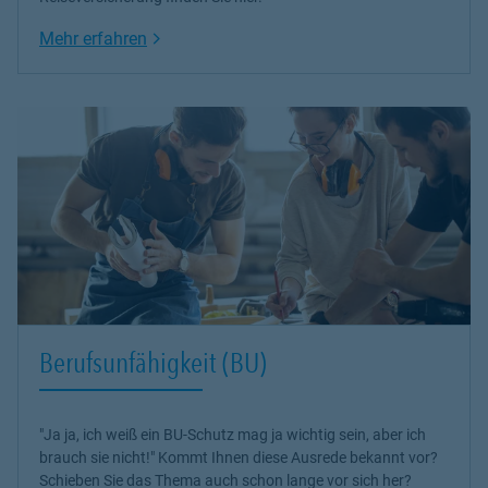
um den Lebensstandard auch in der Gegenwart nicht zu
Link Opens in New Tab
Mehr erfahren
gefährden.
Was passiert bei einem Schadens- oder Leistungsfall?
Warteschleifen und ständig wechselnde Gesprächspartner sind
ein Graus. Mit mir haben Sie einen Ansprechpartner an Ihrer Seite
auf den Sie sich verlassen können. Ich garantiere Ihnen schnelle ,
unbürokratische und einfache Hilfe im Ernstfall.
Genau das verstehe ich unter erlebbaren Service und genau das
können Sie von uns erwarten.
Durch die Nutzung modernster Technik bin ich flexibel für Sie
erreichbar. Ich berate und helfe Ihnen genau dort, wo Sie mich
brauchen. Nutzen Sie einfach WhatsApp, Facebook,
Videotelefonie oder Xing. Selbstverständlich stehe ich Ihnen auch
gern telefonisch oder per E-Mail zur Verfügung.
Berufsunfähigkeit (BU)
"Ja ja, ich weiß ein BU-Schutz mag ja wichtig sein, aber ich
brauch sie nicht!" Kommt Ihnen diese Ausrede bekannt vor?
Schieben Sie das Thema auch schon lange vor sich her?