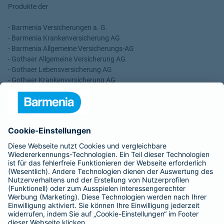
Produkte der
- Barmenia Versicherungen a. G.
- Barmenia Krankenversicherung AG
- Barmenia Allgemeine Versicherungs-AG
- Gothaer Allgemeine Versicherung AG
- Gothaer Lebensversicherung AG
- Gothaer Krankenversicherung AG
- ROLAND Rechtsschutz-Versicherungs-AG
- ROLAND Schutzbrief-Versicherung AG
Für meine Tätigkeit erhalte ich eine Provision und sonstige
Vergütungen, die in der zu entrichtenden Versicherungsprämie
enthalten sind.
Schlichtungsstellen
Für Lebens- und Sachversicherungen:
Verein Versicherungsombudsmann eV,
Postfach 080632, 10006 Berlin