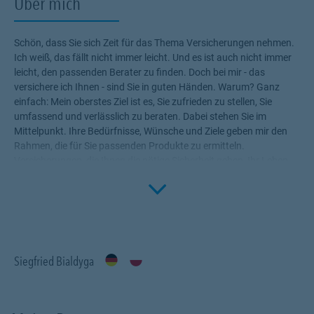
Über mich
Schön, dass Sie sich Zeit für das Thema Versicherungen nehmen.
Ich weiß, das fällt nicht immer leicht. Und es ist auch nicht immer
leicht, den passenden Berater zu finden. Doch bei mir - das
versichere ich Ihnen - sind Sie in guten Händen. Warum? Ganz
einfach: Mein oberstes Ziel ist es, Sie zufrieden zu stellen, Sie
umfassend und verlässlich zu beraten. Dabei stehen Sie im
Mittelpunkt. Ihre Bedürfnisse, Wünsche und Ziele geben mir den
Rahmen, die für Sie passenden Produkte zu ermitteln.
Versicherungen, die Ihnen die nötige Sicherheit geben, Ihr Leben
Click to 
ohne Wenn und Aber zu genießen! Profitieren Sie von meinem
Fachwissen, meiner Begeisterung für alle Fragen rund um das
Thema Versicherung und Vorsorge. Ich bin für Sie da.
Siegfried Bialdyga