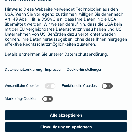
Für private Krankenversicherungen:
Ombudsmann für private Kranken- / Pflege-Versicherungen,
Postfach 060222, 10052 Berlin
Impressum
Barmenia Versicherung - Siegfried Bialdyga
Mülheimer Str. 9
40878 Ratingen
Tel. 0176 47032520
E-Mail siegfried.bialdyga@barmenia.de
Datenschutz
Impressum/Rechtshinweise
Barrierefreiheit
Datenschutz-Einstellungen
Link Opens in New Tab
Vertrag widerrufen
Einfach. Menschlich.