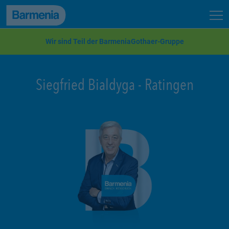
zum Seiteninhalt
Back to top
Seit
zur Navigation
Wir sind Teil der BarmeniaGothaer-Gruppe
Siegfried Bialdyga
-
Ratingen