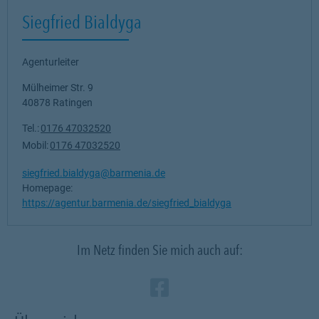
Siegfried Bialdyga
Agenturleiter
Mülheimer Str. 9
40878
Ratingen
Tel.:
0176 47032520
Mobil:
0176 47032520
siegfried.bialdyga@barmenia.de
Homepage:
https://agentur.barmenia.de/siegfried_bialdyga
Im Netz finden Sie mich auch auf:
Zum Profil des Ve
Link Opens in N