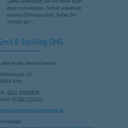
Gerne vereinbaren wir mit Ihnen auch
einen individuellen Termin außerhalb
unserer Öffnungszeiten. Rufen Sie
einfach an!
Smit & Schilling OHG
Leiter/in des Service Centers
Rotterbergstr. 28
50996
Köln
Tel.:
0221 93549878
Mobil:
01590 1231631
smit-schilling-ohg@barmenia.de
Homepage: