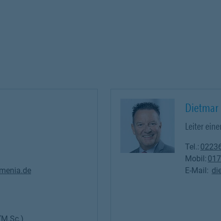
Dietmar 
Leiter eine
Tel.:
0223
Mobil:
017
menia.de
E-Mail:
di
(M.Sc.)