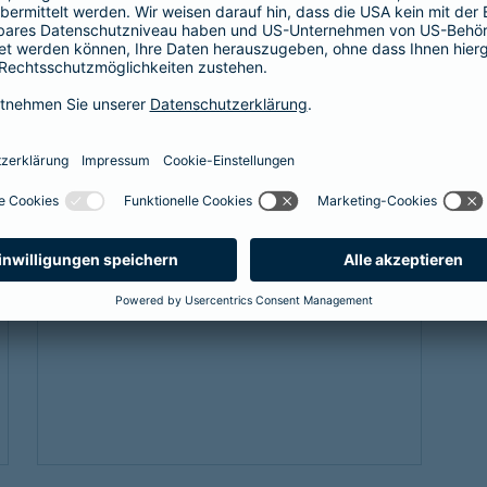
Als Beamtenanwärter oder Beamter braucht
es eine Absicherung, die genau zu einem
passt: unsere
private Krankenversicherung
für Beamtenanwärter und Beamte. Sie
ergänzt den Schutz der individuellen Beihilfe
und passt sich mit optimalen Leistungen
genau an die Bedürfnisse an.
Link Opens in New Tab
Mehr erfahren