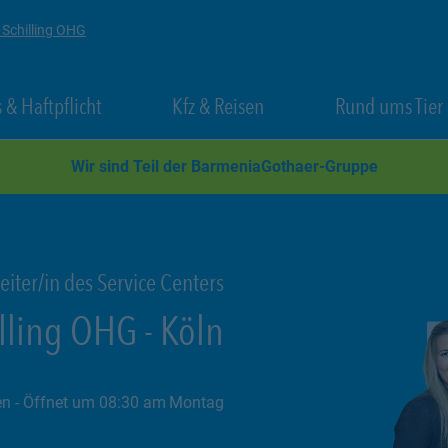
 Schilling OHG
 New Tab
Link Opens in New Tab
Link Opens in New Tab
 & Haftpflicht
Kfz & Reisen
Rund ums Tier
Wir sind Teil der BarmeniaGothaer-Gruppe
eiter/in des Service Centers
illing OHG
-
Köln
en
- Öffnet um
08:30
Montag