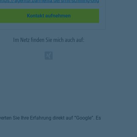
https://agentur.barmenia.de/smit-schilling-ohg
Link Opens in New Tab
Kontakt aufnehmen
Im Netz finden Sie mich auch auf:
Zum Profil des Vermitt
Link Opens in New Ta
rten Sie Ihre Erfahrung direkt auf “Google”. Es