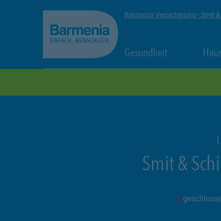
zum Seiteninhalt
Back to top
Barmenia Versicherung - Smit &
Link Opens in
Gesundheit
Haus
zur Navigation
L
Smit & Sch
geschloss