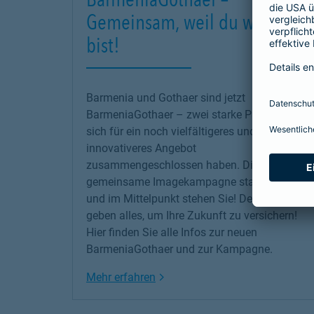
Gemeinsam, weil du wichtig
bist!
Barmenia und Gothaer sind jetzt
BarmeniaGothaer – zwei starke Partner, die
sich für ein noch vielfältigeres und
innovativeres Angebot
zusammengeschlossen haben. Die erste
gemeinsame Imagekampagne startet jetzt –
und im Mittelpunkt stehen Sie! Denn wir
geben alles, um Ihre Zukunft zu versichern!
Hier finden Sie alle Infos zur neuen
BarmeniaGothaer und zur Kampagne.
Link Opens in New Tab
Mehr erfahren