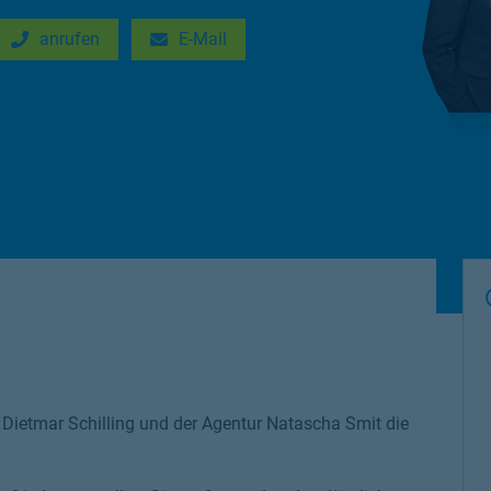
anrufen
E-Mail
New Tab
Link Opens in New Tab
Dietmar Schilling und der Agentur Natascha Smit die