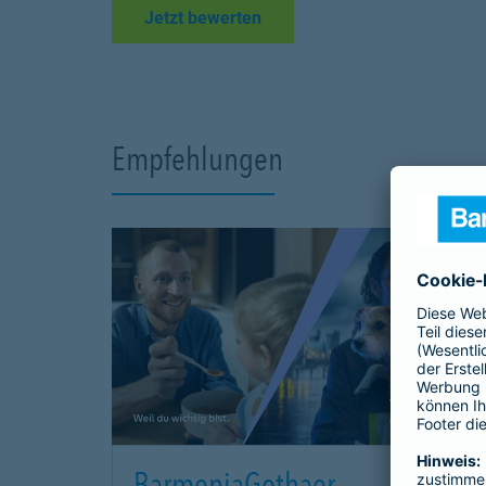
Link Opens in New Tab
Jetzt bewerten
Empfehlungen
BarmeniaGothaer –