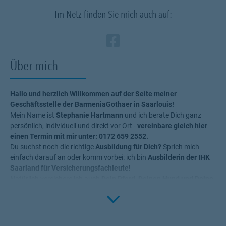
Im Netz finden Sie mich auch auf:
Zum Profil des Ve
Link Opens in N
Über mich
Hallo und herzlich Willkommen auf der Seite meiner
Geschäftsstelle der BarmeniaGothaer in Saarlouis!
Mein Name ist
Stephanie Hartmann
und ich berate Dich ganz
persönlich, individuell und direkt vor Ort -
vereinbare gleich hier
einen Termin mit mir unter: 0172 659 2552.
Du suchst noch die richtige
Ausbildung für Dich?
Sprich mich
einfach darauf an oder komm vorbei: ich bin
Ausbilderin der IHK
Saarland für Versicherungsfachleute!
Natürlich versichere ich auch
Dein Pferd, Deinen Hund und Deine
Click to 
Katze. # MachenWirGern.
Deine finanzielle Vorsorge und Deine Gesundheit
stehen ganz
oben auf meiner Toplist! Du fährst ein
KFZ?
Klar, ich ertselle Dir
gerne ein faires und sehr gutes Angebot für die
Haftpflicht - und