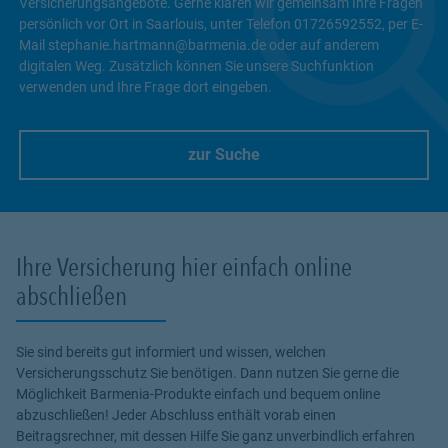
Versicherungsangebote. Gerne klären wir gemeinsam Ihre Fragen
persönlich vor Ort in Saarlouis, unter Telefon 01726592552, per E-
Mail stephanie.hartmann@barmenia.de oder auf anderem
digitalen Weg. Zusätzlich können Sie unsere Suchfunktion
verwenden und Ihre Frage dort eingeben.
zur Suche
Link Opens in New Tab
Ihre Versicherung hier einfach online
abschließen
Sie sind bereits gut informiert und wissen, welchen
Versicherungsschutz Sie benötigen. Dann nutzen Sie gerne die
Möglichkeit Barmenia-Produkte einfach und bequem online
abzuschließen! Jeder Abschluss enthält vorab einen
Beitragsrechner, mit dessen Hilfe Sie ganz unverbindlich erfahren