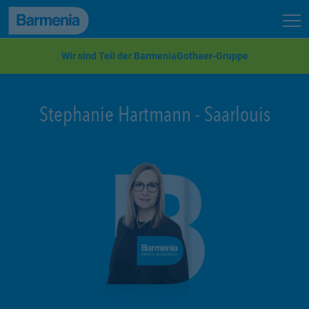
zum Seiteninhalt
Back to top
Seit
zur Navigation
Wir sind Teil der BarmeniaGothaer-Gruppe
Stephanie Hartmann
-
Saarlouis