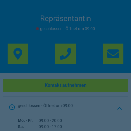
Repräsentantin
geschlossen
- Öffnet um
09:00
Link Opens in New Ta
Lin
Kontakt aufnehmen
geschlossen
- Öffnet um
09:00
Wochentag
Öffnungszeiten
Mo. - Fr.
09:00
-
20:00
Sa.
09:00
-
17:00