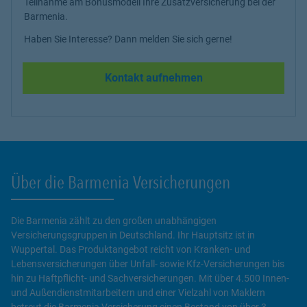
Teilnahme am Bonusmodell Ihre Zusatzversicherung bei der
Barmenia.
Haben Sie Interesse? Dann melden Sie sich gerne!
Kontakt aufnehmen
Über die Barmenia Versicherungen
Die Barmenia zählt zu den großen unabhängigen
Versicherungsgruppen in Deutschland. Ihr Hauptsitz ist in
Wuppertal. Das Produktangebot reicht von Kranken- und
Lebensversicherungen über Unfall- sowie Kfz-Versicherungen bis
hin zu Haftpflicht- und Sachversicherungen. Mit über 4.500 Innen-
und Außendienstmitarbeitern und einer Vielzahl von Maklern
betreut die Barmenia Versicherung einen Bestand von über 3