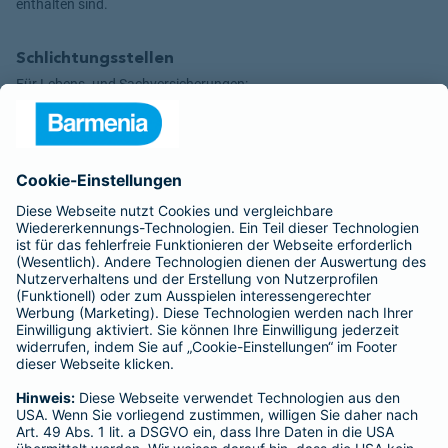
enthalten sind.
Schlichtungsstellen
Für Lebens- und Sachversicherungen:
Verein Versicherungsombudsmann eV,
Postfach 080632, 10006 Berlin
Für private Krankenversicherungen:
Ombudsmann für private Kranken- / Pflege-Versicherungen,
Postfach 060222, 10052 Berlin
Impressum
Barmenia Gothaer Versicherung - Stephanie Hartmann
Sonnenstr. 14
66740 Saarlouis
0172 - 659 2552
stephanie.hartmann@barmenia.de