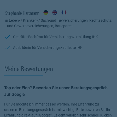
Kaskoversicherung- jederzeit.
Du willst
Deine Wohnung und Dein
Hab/und/Gut
schützen? Du
verreist gerne und bist viel mit dem
Stephanie Hartmann
e-bike unterwegs?
Dann schütze Dich: mit der
Privathaftpflichtversicherung und der Reise - und
in Leben- / Kranken- / Sach-und Tierversicherungen, Rechtsschutz
Fahrradversicherung:
lass uns einfach darüber reden. Die Prämie
- und Gewerbeversicherungen, Bausparen
ist sicher günstiger, als Du vielleicht denkst!
Und auch wenn Du schon
in Deinem eigenen Buisiness
Geprüfte Fachfrau für Versicherungsvermittlung IHK
angekommen bist: unsere
Gewerbeversicherungen
schützen
Dich, Deine Mitarbeitenden und
Deinen Betrieb
vor
Ausbilderin für Versicherungskaufleute IHK
Schadenersatzansprüchen Dritter.
Alles klar? Dann schließen wir
am besten jetzt noch die
Rechtsschutzversicherung für Dich ab -
bei unserem Partner der Roland Rechtsschutz,
ist doch ganz
Meine Bewertungen
klar!
Stay safe - bleib sicher!
Top oder Flop? Bewerten Sie unser Beratungsgespräch
auf Google
Für Sie möchte ich immer besser werden. Ihre Erfahrung zu
unserem Beratungsgespräch ist mir wichtig. Bitte bewerten Sie Ihre
Erfahrung direkt auf “Google”. Es geht wirklich sehr schnell. Klicken