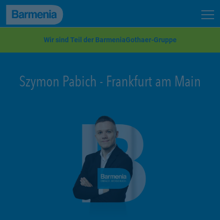
zum Seiteninhalt
Back to top
Seit
zur Navigation
Wir sind Teil der BarmeniaGothaer-Gruppe
Szymon Pabich
-
Frankfurt am Main