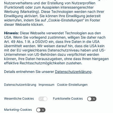
Für Lebens- und Sachversicherungen:
Verein Versicherungsombudsmann eV,
Postfach 080632, 10006 Berlin
Für private Krankenversicherungen:
Ombudsmann für private Kranken- / Pflege-Versicherungen,
Postfach 060222, 10052 Berlin
Impressum
Szymon Pabich
Konstanzer Str. 37
60386 Frankfurt am Main
Tel: 015906249367
szymon.pabich@barmenia.de
Datenschutz
Impressum/Rechtshinweise
Barrierefreiheit
Datenschutz-Einstellungen