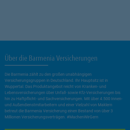
Über die Barmenia Versicherungen
Die Barmenia zählt zu den großen unabhängigen
Versicherungsgruppen in Deutschland. Ihr Hauptsitz ist in
Wuppertal. Das Produktangebot reicht von Kranken- und
Lebensversicherungen über Unfall- sowie Kfz-Versicherungen bis
hin zu Haftpflicht- und Sachversicherungen. Mit über 4.500 Innen-
und Außendienstmitarbeitern und einer Vielzahl von Maklern
betreut die Barmenia Versicherung einen Bestand von über 3
Millionen Versicherungsverträgen. #MachenWirGern