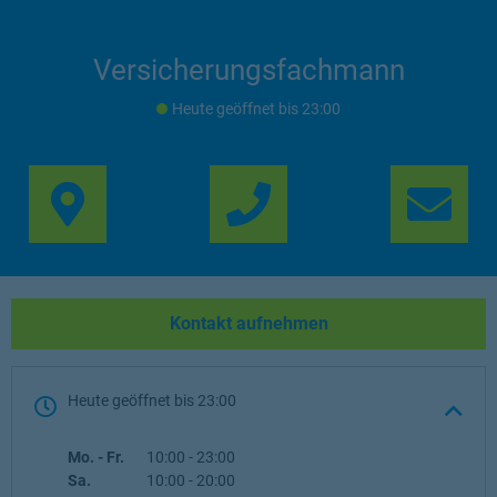
Versicherungsfachmann
Heute geöffnet
bis
23:00
Link Opens in New Ta
Lin
Kontakt aufnehmen
Heute geöffnet
bis
23:00
Wochentag
Öffnungszeiten
Mo. - Fr.
10:00
-
23:00
Sa.
10:00
-
20:00