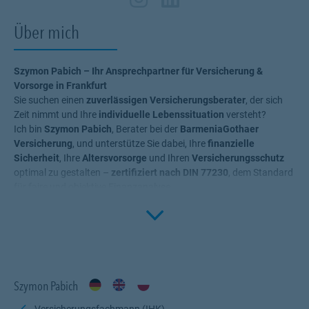
Über mich
Szymon Pabich – Ihr Ansprechpartner für Versicherung &
Vorsorge in Frankfurt
Sie suchen einen
zuverlässigen Versicherungsberater
, der sich
Zeit nimmt und Ihre
individuelle Lebenssituation
versteht?
Ich bin
Szymon Pabich
, Berater bei der
BarmeniaGothaer
Versicherung
, und unterstütze Sie dabei, Ihre
finanzielle
Sicherheit
, Ihre
Altersvorsorge
und Ihren
Versicherungsschutz
optimal zu gestalten –
zertifiziert nach DIN 77230
, dem Standard
für faire und objektive Finanzanalyse.
Click to 
🔹
Individuelle Beratung
– persönlich, ehrlich und verständlich
🔹
Flexible Erreichbarkeit
– per
WhatsApp
,
E-Mail
oder
Telefon
🔹
Maßgeschneiderte Lösungen
– von
Krankenversicherung
,
Berufsunfähigkeit
,
Unfallversicherung
bis hin zur
Altersvorsorge
,
bAV
und
Tierkrankenversicherung
🔹
Zertifizierte Finanzanalyse
nach
DIN 77230
– für mehr
Szymon Pabich
Transparenz und Qualität
🔹
Keine komplizierte Bürokratie
– ich kümmere mich um alles
Versicherungsfachmann (IHK)