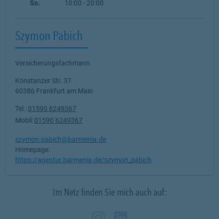
So.
10:00
-
20:00
Szymon Pabich
Versicherungsfachmann
Konstanzer Str. 37
60386
Frankfurt am Main
Tel.:
01590 6249367
Mobil:
01590 6249367
szymon.pabich@barmenia.de
Homepage:
https://agentur.barmenia.de/szymon_pabich
Im Netz finden Sie mich auch auf:
Zum Profil des Verm
Link Opens in New
Zum Profil des 
Link Opens in