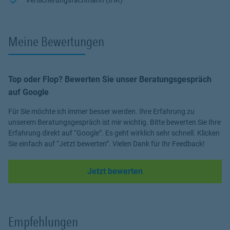
Ich erkläre komplexe Themen verständlich – damit Sie die
richtigen Entscheidungen
treffen können. Mein Ziel ist es, Ihnen
Sicherheit
,
Transparenz
und
echte Mehrwerte
zu bieten.
Meine Bewertungen
➡️ Lassen Sie uns gemeinsam herausfinden, wie wir Ihre
Zukunft
absichern
.
Jetzt
unverbindlich beraten lassen
– ich bin für Sie da!
Top oder Flop? Bewerten Sie unser Beratungsgespräch
auf Google
Für Sie möchte ich immer besser werden. Ihre Erfahrung zu
unserem Beratungsgespräch ist mir wichtig. Bitte bewerten Sie Ihre
Erfahrung direkt auf “Google”. Es geht wirklich sehr schnell. Klicken
Sie einfach auf “Jetzt bewerten”. Vielen Dank für Ihr Feedback!
Link Opens in New Tab
Jetzt bewerten
Empfehlungen