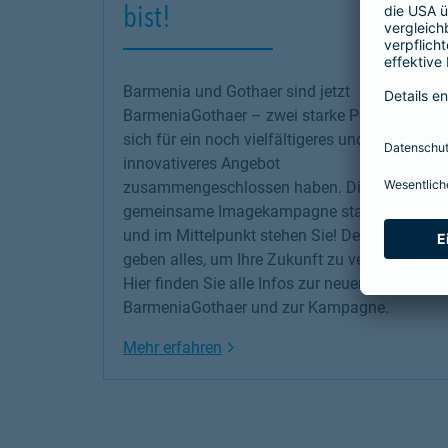
bist!
Barmenia und Gothaer sind jetzt
BarmeniaGothaer – zwei starke Partner, die
sich für ein noch vielfältigeres und
innovativeres Angebot
zusammengeschlossen haben. Die erste
gemeinsame Imagekampagne startet jetzt –
und im Mittelpunkt stehen Sie! Denn wir
geben alles, um Ihre Zukunft zu versichern!
Hier finden Sie alle Infos zur neuen
BarmeniaGothaer und zur Kampagne.
Link Opens in New Tab
Mehr erfahren