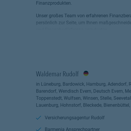
Finanzprodukten.
Unser großes Team von erfahrenen Finanzbera
persönlich zur Seite, um Ihnen maßgeschneider
und Finanzbedürfnisse anzubieten.
Bei der Barmenia Geschäftsstelle - Agentur Ru
und individuelle Beratung. Egal, ob Sie eine I
Krankenversicherung, eine Berufsunfähigkeitsv
sind für Sie da.
Unsere Finanzberater und Versicherungsexper
Waldemar Rudolf
besten Versicherungs- und Finanzprodukte auf
in Lüneburg, Bardowick, Hamburg, Adendorf, R
Lebenssituation zugeschnitten sind.
Barendorf, Wendisch Evern, Deutsch Evern, Me
Unsere umfangreichen Dienstleistungen umfa
Toppenstedt, Wulfsen, Winsen, Stelle, Seevetal
Lauenburg, Hohnstorf, Bleckede, Bienenbüttel
Versicherungsberatung:
Wir analysieren Ihren persönlichen Versicheru
Versicherungsagentur Rudolf
Versicherungsangebote für Ihre individuellen
Barmenia Ansprechpartner
Unfallversicherungen, Kfz-Versicherungen, Ha