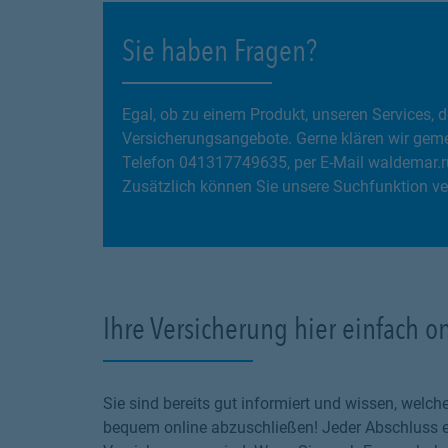
Sie haben Fragen?
Egal, ob zu einem Produkt, unseren Services
Versicherungsangebote. Gerne klären wir gemei
Telefon 041317749635, per E-Mail waldemar.r
Zusätzlich können Sie unsere Suchfunktion ve
Ihre Versicherung hier einfach o
Sie sind bereits gut informiert und wissen, wel
bequem online abzuschließen! Jeder Abschluss en