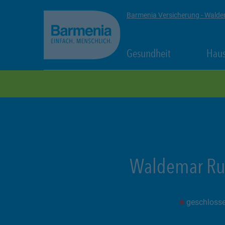
zum Seiteninhalt
Back to top
Barmenia Versicherung - Walde
Link Opens in
Gesundheit
Haus
zur Navigation
Waldemar Ru
geschloss