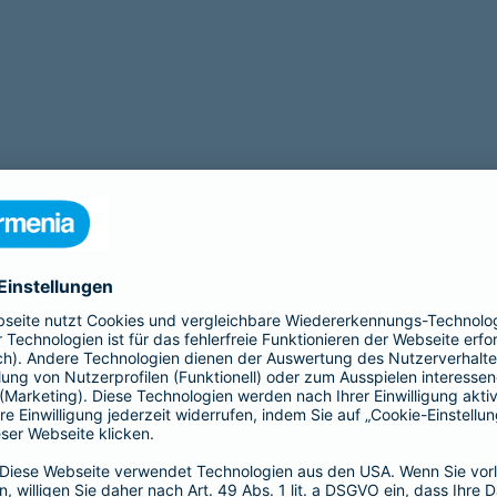
u den verschiedenen Möglichkeiten und finden die
derten Altersvorsorge. Unsere Finanzberater zeigen
nanziell abgesichert zu sein. Dazu gehören staatlich
ter-Rente oder die Rürup-Rente sowie private
ahrung und unserem umfangreichen Netzwerk in der
ie uns in unserem Büro oder kontaktieren Sie uns
iche Erstberatung. Unsere Experten sind jederzeit für
rungs- und Finanzlösungen zu finden.Ihr Firmenname –
ngen, beste Angebote in den Bereichen
Beamtenabsicherung