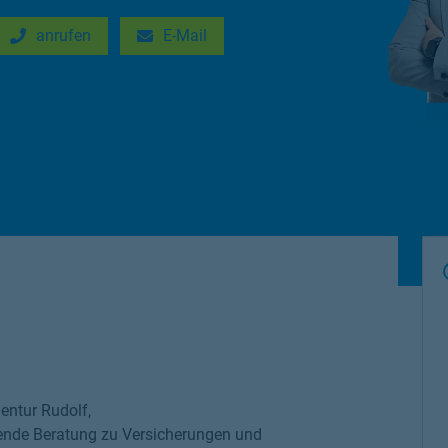
anrufen
E-Mail
New Tab
Link Opens in New Tab
entur Rudolf,
ende Beratung zu Versicherungen und