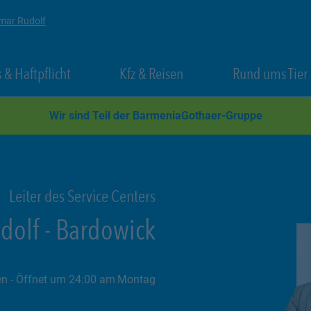
mar Rudolf
 New Tab
Link Opens in New Tab
Link Opens in New Tab
 & Haftpflicht
Kfz & Reisen
Rund ums Tier
Wir sind Teil der BarmeniaGothaer-Gruppe
Leiter des Service Centers
dolf
-
Bardowick
en
- Öffnet um
24:00
Montag