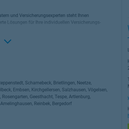
tern und Versicherungsexperten steht Ihnen
te Lösungen für Ihre individuellen Versicherungs-
Click to expand th
dolf legen wir besonderen Wert auf eine persönliche
mmobilienfinanzierung, eine private
ersicherung oder eine Altersvorsorge benötigen – wir
ten beraten Sie kompetent und unabhängig, um die
 dem Markt zu finden, die genau auf Ihre
eppenstedt, Scharnebeck, Brietlingen, Neetze,
lbeck, Embsen, Kirchgellersen, Salzhausen, Vögelsen,
ssen:
, Rosengarten, Geesthacht, Tespe, Artlenburg,
, Amelinghausen, Reinbek, Bergedorf
ngsbedarf und bieten Ihnen die besten
 Anforderungen. Dazu gehören Lebensversicherungen,
usratversicherungen und vieles mehr.