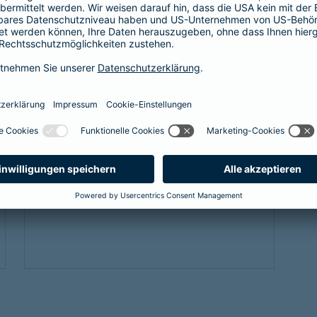
Als Beamtenanwärter oder Beamter braucht
es eine Absicherung, die genau zu einem
passt: unsere
private Krankenversicherung
für Beamtenanwärter und Beamte. Sie
ergänzt den Schutz der individuellen Beihilfe
und passt sich mit optimalen Leistungen
genau an die Bedürfnisse an.
Link Opens in New Tab
Mehr erfahren