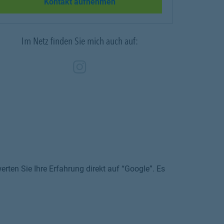
Link Opens in New Tab
Kontakt aufnehmen
Im Netz finden Sie mich auch auf:
Zum Profil des Vermitt
Link Opens in New Ta
rten Sie Ihre Erfahrung direkt auf “Google”. Es