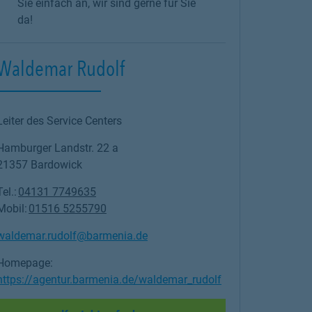
Sie einfach an, wir sind gerne für Sie
da!
Waldemar Rudolf
is description and c
Leiter des Service Centers
Hamburger Landstr. 22 a
21357
Bardowick
Tel.:
04131 7749635
Mobil:
01516 5255790
waldemar.rudolf@barmenia.de
Homepage:
https://agentur.barmenia.de/waldemar_rudolf