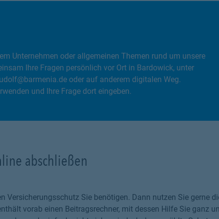
, dem Unternehmen oder allgemeinen Themen rund um unsere
nsam Ihre Fragen persönlich vor Ort in Bardowick, unter
udolf@barmenia.de oder auf anderem digitalen Weg.
rwenden und Ihre Frage dort eingeben.
nline abschließen
chen Versicherungsschutz Sie benötigen. Dann nutzen Sie gerne 
thält vorab einen Beitragsrechner, mit dessen Hilfe Sie ganz un