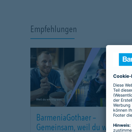
Versicherungsmakler beraten Sie umfassend z
beste Berufsunfähigkeitsversicherung für Sie.
Altersvorsorge:
Empfehlungen
Planen Sie Ihre Zukunft mit einer maßgeschnei
Ihnen die besten Möglichkeiten, um im Alter fi
geförderte Altersvorsorgeprodukte wie die Ries
Rentenversicherungen.
Profitieren Sie von unserer langjährigen Erf
Versicherungs- und Finanzbranche. Besuchen S
telefonisch oder per E-Mail für eine unverbindl
Sie da und helfen Ihnen, die besten Versiche
Persönliche Beratung, maßgeschneiderte Lösu
Versicherungen und Finanzprodukte.
BarmeniaGothaer –
Gemeinsam, weil du wichtig