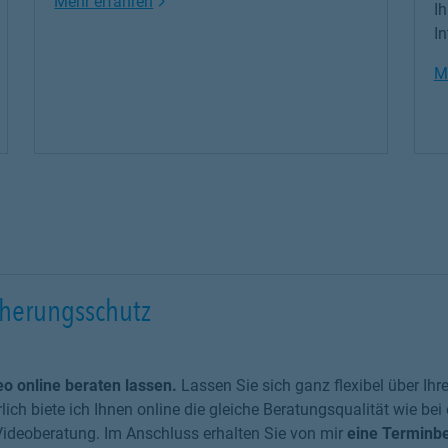
Link Opens in New Tab
Mehr erfahren
I
In
M
cherungsschutz
o online beraten lassen.
Lassen Sie sich ganz flexibel über Ihr
lich biete ich Ihnen online die gleiche Beratungsqualität wie be
Videoberatung. Im Anschluss erhalten Sie von mir
eine Terminbe