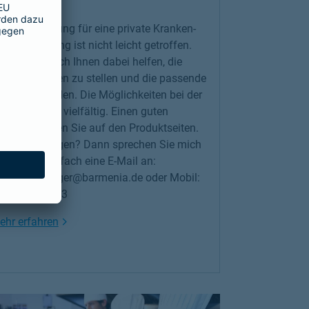
e Entscheidung für eine private Kranken-
llversicherung ist nicht leicht getroffen.
ssen Sie mich Ihnen dabei helfen, die
chtigen Fragen zu stellen und die passende
sung zu finden. Die Möglichkeiten bei der
rmenia sind vielfältig. Einen guten
erblick finden Sie auf den Produktseiten.
ie haben Fragen? Dann sprechen Sie mich
nfach an.Einfach eine E-Mail an:
erner.benzinger@barmenia.de oder Mobil:
176 81704493
Link Opens in New Tab
ehr erfahren