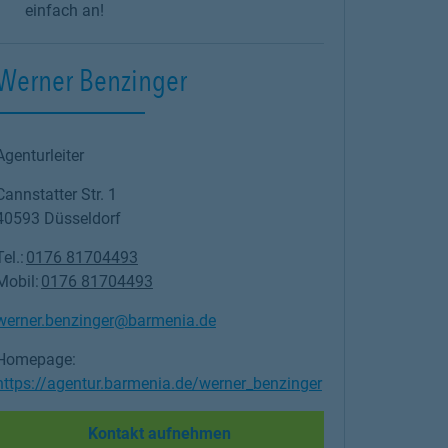
einfach an!
Werner Benzinger
Agenturleiter
Cannstatter Str. 1
40593
Düsseldorf
Tel.:
0176 81704493
Mobil:
0176 81704493
werner.benzinger@barmenia.de
Homepage:
https://agentur.barmenia.de/werner_benzinger
Link Opens in New Tab
Kontakt aufnehmen