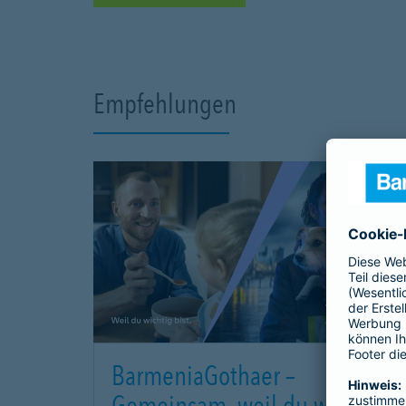
Empfehlungen
BarmeniaGothaer –
Gemeinsam, weil du wichtig