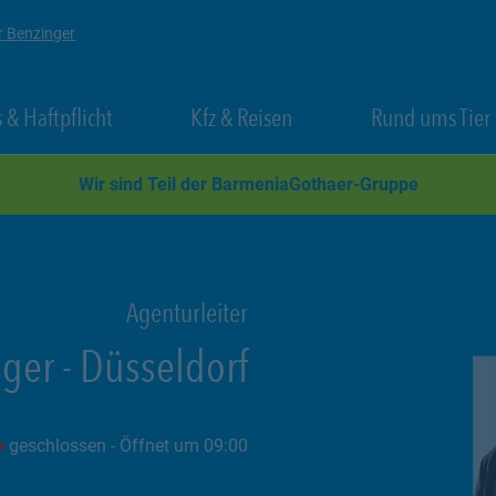
r Benzinger
 New Tab
Link Opens in New Tab
Link Opens in New Tab
 & Haftpflicht
Kfz & Reisen
Rund ums Tier
Wir sind Teil der BarmeniaGothaer-Gruppe
Agenturleiter
nger
-
Düsseldorf
geschlossen
- Öffnet um
09:00