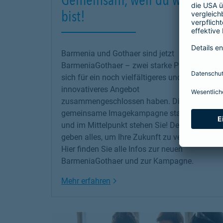
bist!
Barmenia und Gothaer sind jetzt
BarmeniaGothaer – zwei starke Partner, die
sich für ein noch vielfältigeres und
innovativeres Angebot
zusammengeschlossen haben. Die erste
gemeinsame Imagekampagne startet jetzt –
und im Mittelpunkt stehen Sie! Denn wir
geben alles, um Ihre Zukunft zu versichern!
Hier finden Sie alle Infos zur neuen
BarmeniaGothaer und zur Kampagne.
Link Opens in New Tab
Mehr erfahren