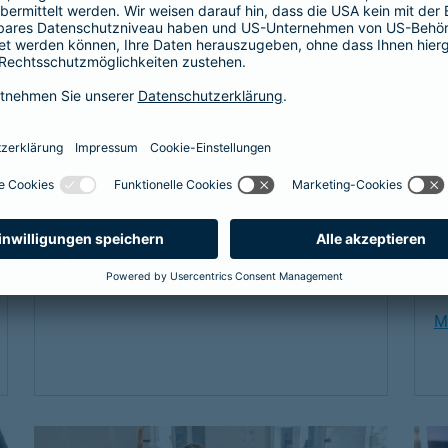
Als Beamtenanwärter oder Beamter braucht
Di
es eine Absicherung, die genau zu einem
Vo
passt: unsere
private Krankenversicherung
La
für Beamtenanwärter und Beamte. Sie
ri
ergänzt den Schutz der individuellen Beihilfe
Lö
und passt sich mit optimalen Leistungen
Ba
genau an die Bedürfnisse an.
Üb
S
Link Opens in New Tab
Mehr erfahren
ei
w
0
M