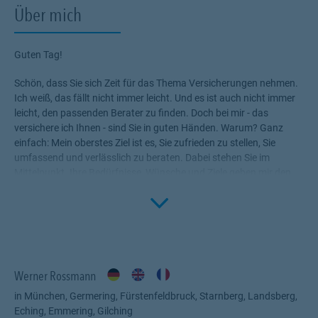
Über mich
Guten Tag!
Schön, dass Sie sich Zeit für das Thema Versicherungen nehmen.
Ich weiß, das fällt nicht immer leicht. Und es ist auch nicht immer
leicht, den passenden Berater zu finden. Doch bei mir - das
versichere ich Ihnen - sind Sie in guten Händen. Warum? Ganz
einfach: Mein oberstes Ziel ist es, Sie zufrieden zu stellen, Sie
umfassend und verlässlich zu beraten. Dabei stehen Sie im
Mittelpunkt. Ihre Bedürfnisse, Wünsche und Ziele geben mir den
Rahmen, die für Sie passenden Produkte zu ermitteln.
Click to 
Versicherungen, die Ihnen die nötige Sicherheit geben, Ihr Leben
ohne Wenn und Aber zu genießen!
Profitieren Sie von meinem Fachwissen, meiner Begeisterung für
alle Fragen rund um das Thema Versicherung und Vorsorge. Ich
Werner Rossmann
bin für Sie da.
in München, Germering, Fürstenfeldbruck, Starnberg, Landsberg,
Eching, Emmering, Gilching