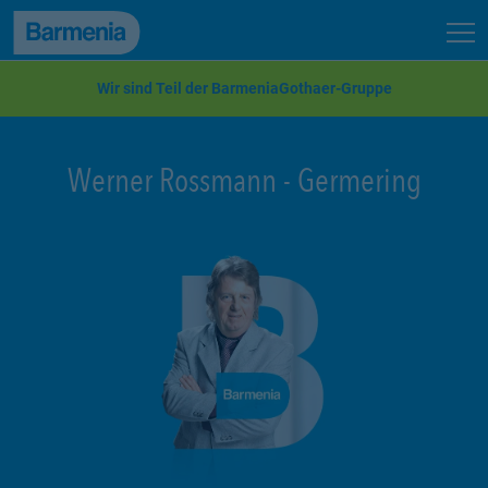
zum Seiteninhalt
Back to top
Seit
zur Navigation
Wir sind Teil der BarmeniaGothaer-Gruppe
Werner Rossmann
-
Germering