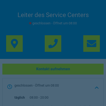
Leiter des Service Centers
geschlossen
- Öffnet um
08:00
Link Opens in New Ta
Lin
Kontakt aufnehmen
geschlossen
- Öffnet um
08:00
täglich
08:00
-
20:00