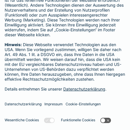
Schlichtungsstellen
Für Lebens- und Sachversicherungen:
Verein Versicherungsombudsmann eV,
Postfach 080632, 10006 Berlin
Für private Krankenversicherungen:
Ombudsmann für private Kranken- / Pflege-Versicherungen,
Postfach 060222, 10052 Berlin
Impressum
Barmenia Versicherung - Werner Rossmann
Carl-Orff-Weg 18
82110 Germering
Tel. 089 846829
E-Mail werner.rossmann@barmenia.de
Datenschutz
Impressum/Rechtshinweise
Barrierefreiheit