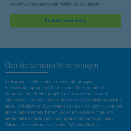
Haben Sie Interesse? Dann melden Sie sich gerne!
Kontakt aufnehmen
Über die Barmenia Versicherungen
Die Barmenia zählt zu den großen unabhängigen
Versicherungsgruppen in Deutschland. Ihr Hauptsitz ist in
Wuppertal. Das Produktangebot reicht von Kranken- und
Lebensversicherungen über Unfall- sowie Kfz-Versicherungen bis
hin zu Haftpflicht- und Sachversicherungen. Mit über 4.500 Innen-
und Außendienstmitarbeitern und einer Vielzahl von Maklern
betreut die Barmenia Versicherung einen Bestand von über 3
Millionen Versicherungsverträgen. #MachenWirGern