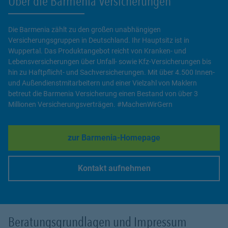
Über die Barmenia Versicherungen
Die Barmenia zählt zu den großen unabhängigen
Versicherungsgruppen in Deutschland. Ihr Hauptsitz ist in
Wuppertal. Das Produktangebot reicht von Kranken- und
Lebensversicherungen über Unfall- sowie Kfz-Versicherungen bis
hin zu Haftpflicht- und Sachversicherungen. Mit über 4.500 Innen-
und Außendienstmitarbeitern und einer Vielzahl von Maklern
betreut die Barmenia Versicherung einen Bestand von über 3
Millionen Versicherungsverträgen. #MachenWirGern
zur Barmenia-Homepage
Link Opens in New Tab
Kontakt aufnehmen
Link Opens in New Tab
Beratungsgrundlagen und Impressum