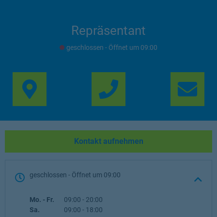
Repräsentant
geschlossen
- Öffnet um
09:00
Link Opens in New Ta
Lin
Kontakt aufnehmen
geschlossen
- Öffnet um
09:00
Wochentag
Öffnungszeiten
Mo. - Fr.
09:00
-
20:00
Sa.
09:00
-
18:00