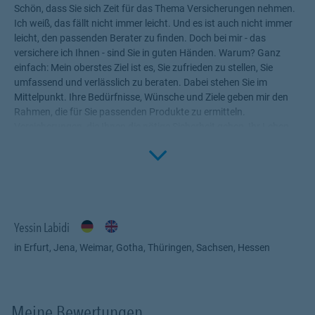
Schön, dass Sie sich Zeit für das Thema Versicherungen nehmen.
Ich weiß, das fällt nicht immer leicht. Und es ist auch nicht immer
leicht, den passenden Berater zu finden. Doch bei mir - das
versichere ich Ihnen - sind Sie in guten Händen. Warum? Ganz
einfach: Mein oberstes Ziel ist es, Sie zufrieden zu stellen, Sie
umfassend und verlässlich zu beraten. Dabei stehen Sie im
Mittelpunkt. Ihre Bedürfnisse, Wünsche und Ziele geben mir den
Rahmen, die für Sie passenden Produkte zu ermitteln.
Versicherungen, die Ihnen die nötige Sicherheit geben, Ihr Leben
Click to 
ohne Wenn und Aber zu genießen! Profitieren Sie von meinem
Fachwissen, meiner Begeisterung für alle Fragen rund um das
Thema Versicherung und Vorsorge. Ich bin für Sie da.
Yessin Labidi
in Erfurt, Jena, Weimar, Gotha, Thüringen, Sachsen, Hessen
Meine Bewertungen