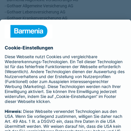
- Gothaer Allgemeine Versicherung AG
- Gothaer Lebensversicherung AG
- Gothaer Krankenversicherung AG
- ROLAND Rechtsschutz-Versicherungs-AG
- ROLAND Schutzbrief-Versicherung AG
Für meine Tätigkeit erhalte ich eine Provision und sonstige
Vergütungen, die in der zu entrichtenden Versicherungsprämie
enthalten sind.
Schlichtungsstellen
Für Lebens- und Sachversicherungen:
Verein Versicherungsombudsmann eV,
Postfach 080632, 10006 Berlin
Für private Krankenversicherungen:
Ombudsmann für private Kranken- / Pflege-Versicherungen,
Postfach 060222, 10052 Berlin
Impressum