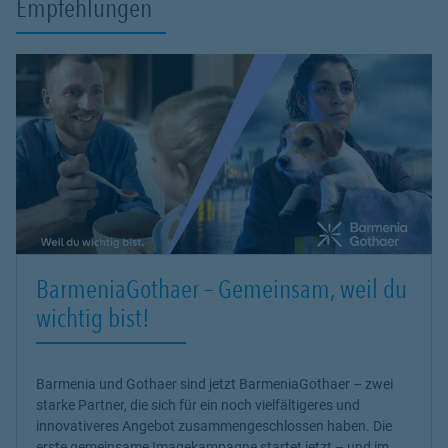
Empfehlungen
• Eine Beratung auf Augenhöhe – ehrlich und transparent
• Verständliche Erklärungen ohne komplizierte Fachsprache
• Individuelle Lösungen statt vorgefertigter Angebote
• Einen respektvollen und vertrauensvollen Austausch 💬
Richtig gewählte Versicherungen geben Sicherheit und ein gutes
Gefühl – vorausgesetzt, man versteht sie wirklich 🛡️
Mein Ziel ist es, dass Sie sich gut informiert, sicher und bestens
begleitet fühlen. Ich freue mich darauf, Sie kennenzulernen und
gemeinsam mit Ihnen die passende Absicherung für Ihren Weg zu
finden 😊
BarmeniaGothaer – Gemeinsam, weil du
wichtig bist!
Barmenia und Gothaer sind jetzt BarmeniaGothaer – zwei
starke Partner, die sich für ein noch vielfältigeres und
innovativeres Angebot zusammengeschlossen haben. Die
erste gemeinsame Imagekampagne startet jetzt – und im