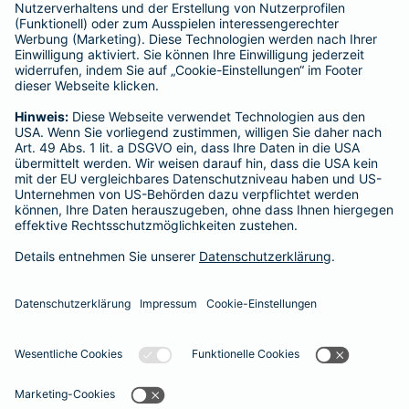
Für Lebens- und Sachversicherungen:
Verein Versicherungsombudsmann eV,
Postfach 080632, 10006 Berlin
Für private Krankenversicherungen:
Ombudsmann für private Kranken- / Pflege-Versicherungen,
Postfach 060222, 10052 Berlin
Impressum
Barmenia Versicherung - Elibeth Campuzano
Englische Planke 2
20459 Hamburg
Tel. 0163 9510377
E-Mail elibeth.campuzano@barmenia.de
Datenschutz
Impressum/Rechtshinweise
Barrierefreiheit
Datenschutz-Einstellungen