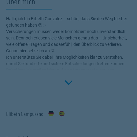
Über mich
Hallo, ich bin Elibeth Gonzalez – schön, dass Sie den Weg hierher
gefunden haben 😊✨
Versicherungen müssen weder kompliziert noch unverständlich
sein. Dennoch erleben viele Menschen genau das – Unsicherheit,
viele offene Fragen und das Gefühl, den Überblick zu verlieren.
Genau hier setze ich an 💡
Ich unterstütze Sie dabei, Ihre Möglichkeiten klar zu verstehen,
damit Sie fundierte und sichere Entscheidungen treffen können.
Dabei lege ich großen Wert auf eine transparente, ehrliche
Click to 
Beratung – ohne Druck und ohne unnötige Fachbegriffe 🤝📖
Mir ist wichtig, dass Sie nicht nur etwas abschließen, sondern
wirklich nachvollziehen, warum eine Absicherung sinnvoll ist und
wie sie zu Ihrem Leben passt. Denn jede Lebenssituation ist
individuell – genauso wie Ihre Ziele und Wünsche 🌱
Deshalb arbeite ich nicht mit Standardlösungen. Ich nehme mir
Elibeth Campuzano
Zeit für Sie und entwickle gemeinsam mit Ihnen ein Konzept, das
genau auf Ihre persönliche Situation abgestimmt ist –
verständlich, durchdacht und langfristig passend 🔍
Das können Sie von mir erwarten: