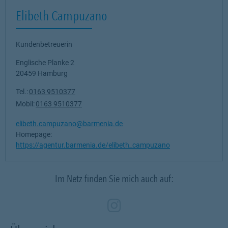
Elibeth Campuzano
Kundenbetreuerin
Englische Planke 2
20459
Hamburg
Tel.:
0163 9510377
Mobil:
0163 9510377
elibeth.campuzano@barmenia.de
Homepage:
https://agentur.barmenia.de/elibeth_campuzano
Im Netz finden Sie mich auch auf:
Zum Profil des Ve
Link Opens in N