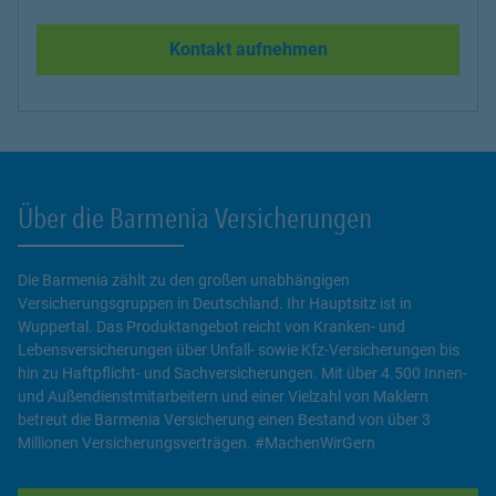
Kontakt aufnehmen
Über die Barmenia Versicherungen
Die Barmenia zählt zu den großen unabhängigen
Versicherungsgruppen in Deutschland. Ihr Hauptsitz ist in
Wuppertal. Das Produktangebot reicht von Kranken- und
Lebensversicherungen über Unfall- sowie Kfz-Versicherungen bis
hin zu Haftpflicht- und Sachversicherungen. Mit über 4.500 Innen-
und Außendienstmitarbeitern und einer Vielzahl von Maklern
betreut die Barmenia Versicherung einen Bestand von über 3
Millionen Versicherungsverträgen. #MachenWirGern