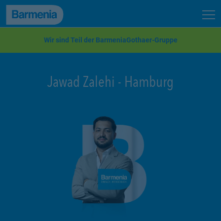
zum Seiteninhalt
Back to top
Seit
zur Navigation
Wir sind Teil der BarmeniaGothaer-Gruppe
Jawad Zalehi
-
Hamburg