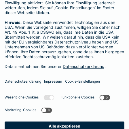
Postfach 080632, 10006 Berlin
Für private Krankenversicherungen:
Ombudsmann für private Kranken- / Pflege-Versicherungen,
Postfach 060222, 10052 Berlin
Impressum
Barmenia Versicherung - Jawad Zalehi
Günter-Püstow-Str. 24
22159 Hamburg
Tel. 040 23813211
E-Mail jawad.zalehi@barmenia.de
Datenschutz
Impressum/Rechtshinweise
Barrierefreiheit
Datenschutz-Einstellungen
Link Opens in New Tab
Vertrag widerrufen
Einfach. Menschlich.