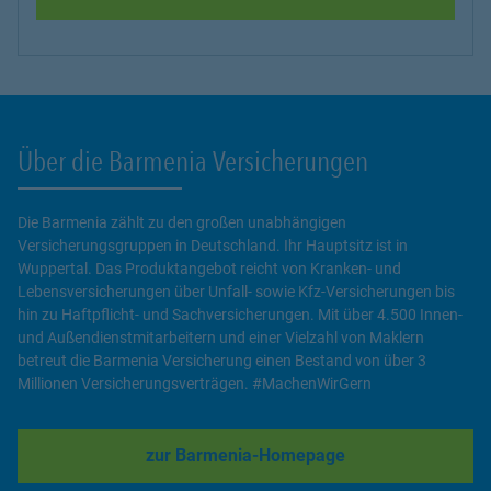
Über die Barmenia Versicherungen
Die Barmenia zählt zu den großen unabhängigen
Versicherungsgruppen in Deutschland. Ihr Hauptsitz ist in
Wuppertal. Das Produktangebot reicht von Kranken- und
Lebensversicherungen über Unfall- sowie Kfz-Versicherungen bis
hin zu Haftpflicht- und Sachversicherungen. Mit über 4.500 Innen-
und Außendienstmitarbeitern und einer Vielzahl von Maklern
betreut die Barmenia Versicherung einen Bestand von über 3
Millionen Versicherungsverträgen. #MachenWirGern
zur Barmenia-Homepage
Link Opens in New Tab