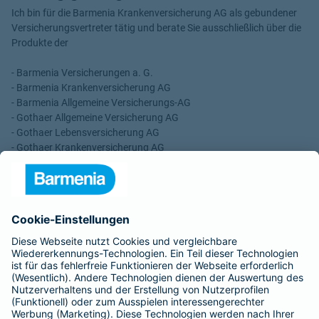
Ich bin für die Barmenia Krankenversicherung AG als gebundener
Versicherungsvertreter tätig und berate Sie ausschließlich über die
Produkte der
- Barmenia Versicherungen a. G.
- Barmenia Krankenversicherung AG
- Barmenia Allgemeine Versicherungs-AG
- Gothaer Allgemeine Versicherung AG
- Gothaer Lebensversicherung AG
- Gothaer Krankenversicherung AG
- ROLAND Rechtsschutz-Versicherungs-AG
- ROLAND Schutzbrief-Versicherung AG
Für meine Tätigkeit erhalte ich eine Provision und sonstige
Vergütungen, die in der zu entrichtenden Versicherungsprämie
enthalten sind.
Schlichtungsstellen
Für Lebens- und Sachversicherungen:
Verein Versicherungsombudsmann eV,