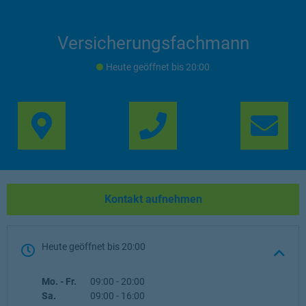
Versicherungsfachmann
Heute geöffnet
bis
20:00
Link Opens in New Ta
Lin
Kontakt aufnehmen
Heute geöffnet
bis
20:00
Wochentag
Öffnungszeiten
Mo. - Fr.
09:00
-
20:00
Sa.
09:00
-
16:00