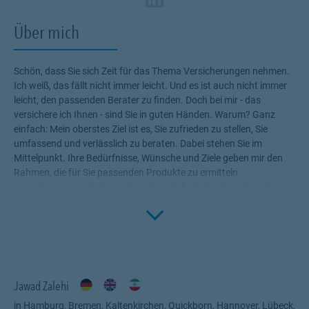
Über mich
Schön, dass Sie sich Zeit für das Thema Versicherungen nehmen.
Ich weiß, das fällt nicht immer leicht. Und es ist auch nicht immer
leicht, den passenden Berater zu finden. Doch bei mir - das
versichere ich Ihnen - sind Sie in guten Händen. Warum? Ganz
einfach: Mein oberstes Ziel ist es, Sie zufrieden zu stellen, Sie
umfassend und verlässlich zu beraten. Dabei stehen Sie im
Mittelpunkt. Ihre Bedürfnisse, Wünsche und Ziele geben mir den
Rahmen, die für Sie passenden Produkte zu ermitteln.
Versicherungen, die Ihnen die nötige Sicherheit geben, Ihr Leben
Click to 
ohne Wenn und Aber zu genießen! Profitieren Sie von meinem
Fachwissen, meiner Begeisterung für alle Fragen rund um das
Thema Versicherung und Vorsorge. Ich bin für Sie da.
Jawad Zalehi
in Hamburg, Bremen, Kaltenkirchen, Quickborn, Hannover, Lübeck,