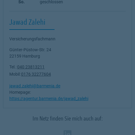
So.
geschlossen
Jawad Zalehi
Versicherungsfachmann
Günter-Püstow-Str. 24
22159
Hamburg
Tel.:
040 23813211
Mobil:
0176 32277604
jawad.zalehi@barmenia.de
Homepage:
https://agentur.barmenia.de/jawad_zalehi
Im Netz finden Sie mich auch auf:
Zum Profil des Ve
Link Opens in N