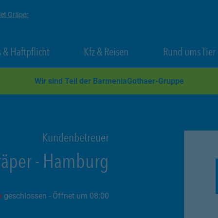
iet Gräper
 New Tab
Link Opens in New Tab
Link Opens in New Tab
 & Haftpflicht
Kfz & Reisen
Rund ums Tier
Wir sind Teil der BarmeniaGothaer-Gruppe
Kundenbetreuer
räper
-
Hamburg
geschlossen
- Öffnet um
08:00