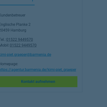
Kundenbetreuer
Englische Planke 2
20459
Hamburg
Tel.:
01522 9449570
Mobil:
01522 9449570
kimi-piet.graeper@barmenia.de
Homepage:
https://agentur.barmenia.de/kimi-piet_graeper
Link Opens in New Tab
Kontakt aufnehmen