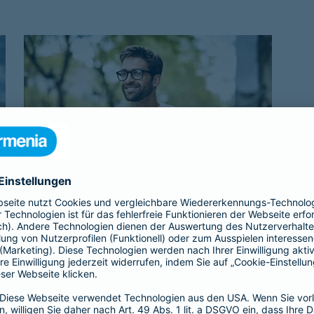
Beamtenabsicherung
Als Beamtenanwärter oder Beamter braucht
es eine Absicherung, die genau zu einem
passt: unsere
private Krankenversicherung
für Beamtenanwärter und Beamte. Sie