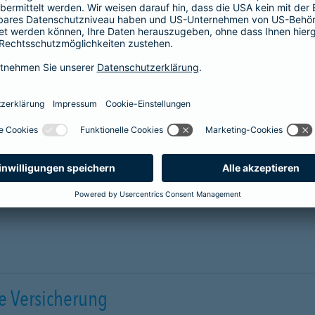
ergänzt den Schutz der individuellen Beihilfe
und passt sich mit optimalen Leistungen
genau an die Bedürfnisse an.
Link Opens in New Tab
Mehr erfahren
e Versicherung