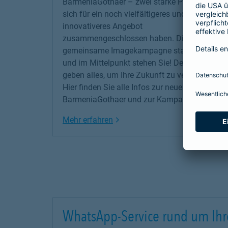
BarmeniaGothaer – zwei starke Partner, die
sich für ein noch vielfältigeres und
innovativeres Angebot
zusammengeschlossen haben. Die erste
gemeinsame Imagekampagne startet jetzt –
und im Mittelpunkt stehen Sie! Denn wir
geben alles, um Ihre Zukunft zu versichern!
Hier finden Sie alle Infos zur neuen
BarmeniaGothaer und zur Kampagne.
Link Opens in New Tab
Mehr erfahren
WhatsApp-Service rund um Ihr