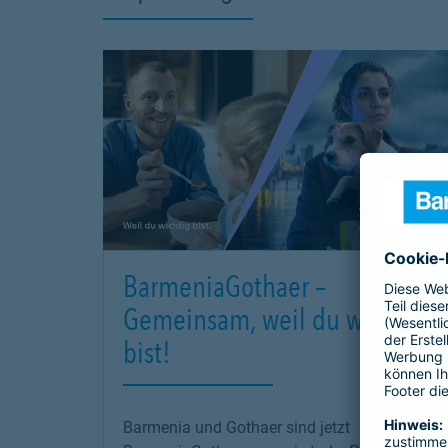
BarmeniaGothaer –
Gemeinsam, weil du wichtig
bist!
Barmenia und Gothaer sind jetzt