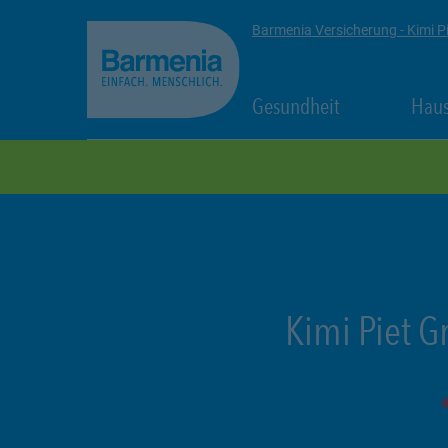
zum Seiteninhalt
Back to top
Barmenia Versicherung - Kimi P
Link Opens in
Gesundheit
Haus
zur Navigation
Kimi Piet G