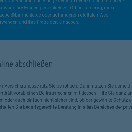
, dem Unternehmen oder allgemeinen Themen rund um unsere
insam Ihre Fragen persönlich vor Ort in Hamburg, unter
graeper@barmenia.de oder auf anderem digitalen Weg.
rwenden und Ihre Frage dort eingeben.
nline abschließen
chen Versicherungsschutz Sie benötigen. Dann nutzen Sie gerne 
thält vorab einen Beitragsrechner, mit dessen Hilfe Sie ganz un
 oder auch einfach nicht sicher sind, ob der gewählte Schutz au
halten Sie bedarfsgerechte Beratung in allen Bereichen der priv