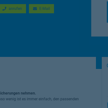
anrufen
E-Mail
New Tab
Link Opens in New Tab
rsicherungen nehmen.
benso wenig ist es immer einfach, den passenden