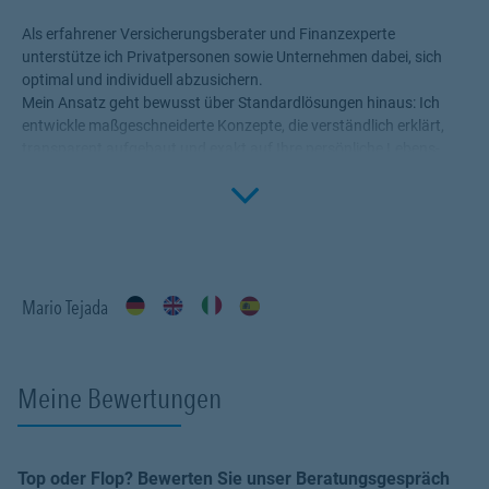
Als erfahrener Versicherungsberater und Finanzexperte
unterstütze ich Privatpersonen sowie Unternehmen dabei, sich
optimal und individuell abzusichern.
Mein Ansatz geht bewusst über Standardlösungen hinaus: Ich
entwickle maßgeschneiderte Konzepte, die verständlich erklärt,
transparent aufgebaut und exakt auf Ihre persönliche Lebens-
oder Unternehmenssituation abgestimmt sind.
Click to 
Beratung biete ich flexibel in
Deutsch, Spanisch, Englisch und
Italienisch
an.
Meine Leistungen
👤 Für Privatkunden
Mario Tejada
🏥
Private Krankenversicherung
Profitieren Sie von erstklassiger medizinischer Versorgung und
Meine Bewertungen
Leistungen, die zu Ihrem Leben passen.
🦷
Zahnzusatzversicherung
Schützen Sie sich effektiv vor hohen Kosten für Zahnersatz,
Top oder Flop? Bewerten Sie unser Beratungsgespräch
Implantate und moderne Behandlungen.