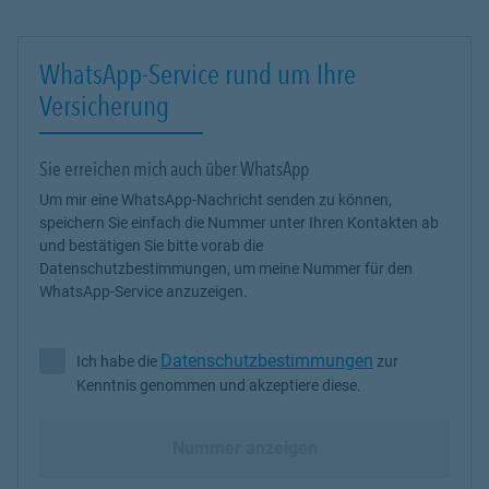
❓ Arbeiten Sie nur mit einer Versicherung?
Nein, ich vergleiche verschiedene Anbieter, um die beste Lösung
WhatsApp-Service rund um Ihre
für Sie zu finden.
Versicherung
❓ Können bestehende Verträge überprüft werden?
Ja, ich analysiere Ihre aktuellen Versicherungen und optimiere
diese bei Bedarf.
Sie erreichen mich auch über WhatsApp
Um mir eine WhatsApp-Nachricht senden zu können,
❓ Wie läuft die Beratung ab?
speichern Sie einfach die Nummer unter Ihren Kontakten ab
Erstgespräch → Analyse → individuelles Konzept → Ihre
und bestätigen Sie bitte vorab die
Entscheidung.
Datenschutzbestimmungen, um meine Nummer für den
WhatsApp-Service anzuzeigen.
❓ Ist auch Online-Beratung möglich?
Ja, flexibel per Telefon, Video oder persönlich vor Ort.
Datenschutzbestimmungen
👉
„Mir ist wichtig, dass Sie genau verstehen, was Sie abschließen
Ich habe die
zur
Ich habe die Datenschutzbestimmungen zur Kenntnis genommen 
– und warum es zu Ihnen passt."
Kenntnis genommen und akzeptiere diese.
👉
Jetzt unverbindlich beraten lassen.
Nummer anzeigen