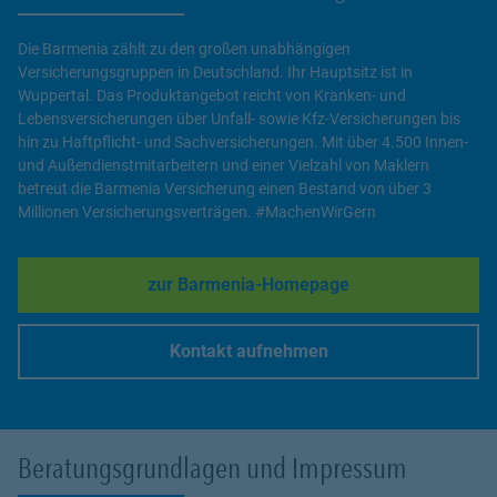
Die Barmenia zählt zu den großen unabhängigen
Versicherungsgruppen in Deutschland. Ihr Hauptsitz ist in
Wuppertal. Das Produktangebot reicht von Kranken- und
Lebensversicherungen über Unfall- sowie Kfz-Versicherungen bis
hin zu Haftpflicht- und Sachversicherungen. Mit über 4.500 Innen-
und Außendienstmitarbeitern und einer Vielzahl von Maklern
betreut die Barmenia Versicherung einen Bestand von über 3
Millionen Versicherungsverträgen. #MachenWirGern
zur Barmenia-Homepage
Link Opens in New Tab
Kontakt aufnehmen
Link Opens in New Tab
Beratungsgrundlagen und Impressum