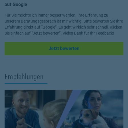
auf Google
💼
Berufsunfähigkeitsversicherung
Für Sie möchte ich immer besser werden. Ihre Erfahrung zu
Sichern Sie Ihr Einkommen zuverlässig ab – für den Fall, dass Sie
unserem Beratungsgespräch ist mir wichtig. Bitte bewerten Sie Ihre
Ihren Beruf nicht mehr ausüben können.
Erfahrung direkt auf “Google”. Es geht wirklich sehr schnell. Klicken
Sie einfach auf “Jetzt bewerten”. Vielen Dank für Ihr Feedback!
👵
Altersvorsorge & Rente
Individuelle Strategien für Ihre finanzielle Sicherheit im Alter –
heute planen, morgen entspannt leben.
Link Opens in New Tab
Jetzt bewerten
🏠
Hausratversicherung
Umfassender Schutz für Ihr Zuhause und Ihren Besitz bei
Einbruch, Feuer, Leitungswasser oder Sturm.
Empfehlungen
🏡
Wohngebäudeversicherung
Rundum-Absicherung Ihrer Immobilie gegen Schäden durch Feuer,
Wasser und Unwetter.
⚖️
Haftpflicht- & Rechtsschutzversicherung
Schützen Sie sich vor finanziellen Risiken und sichern Sie Ihre
rechtlichen Interessen.
🚗
Kfz-Versicherung