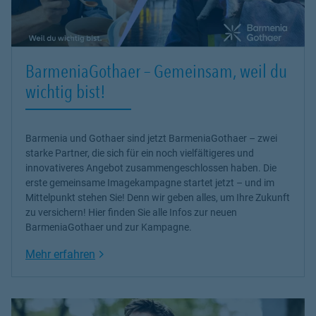
Flexibler und zuverlässiger Schutz für Ihr Fahrzeug – individuell
auf Ihre Bedürfnisse zugeschnitten.
🐾
Tierkranken- & Tier-OP-Versicherung
BarmeniaGothaer – Gemeinsam, weil du
Damit Ihr Tier im Ernstfall bestens versorgt ist – ohne finanzielle
Sorgen.
wichtig bist!
🏢 Für Gewerbekunden & Unternehmer
🛡️
Betriebshaftpflichtversicherung
Barmenia und Gothaer sind jetzt BarmeniaGothaer – zwei
Schutz vor Personen-, Sach- und Vermögensschäden – für
starke Partner, die sich für ein noch vielfältigeres und
maximale Sicherheit im Geschäftsalltag.
innovativeres Angebot zusammengeschlossen haben. Die
erste gemeinsame Imagekampagne startet jetzt – und im
📦
Firmeninhaltsversicherung
Mittelpunkt stehen Sie! Denn wir geben alles, um Ihre Zukunft
Absicherung Ihrer betrieblichen Werte bei Feuer, Einbruch oder
zu versichern! Hier finden Sie alle Infos zur neuen
Wasserschäden.
BarmeniaGothaer und zur Kampagne.
⚖️
Firmenrechtsschutz
Link Opens in New Tab
Mehr erfahren
Starke Unterstützung bei rechtlichen Auseinandersetzungen.
🚗
Gewerbliche Kfz-Versicherung
Individuelle Lösungen für Firmenfahrzeuge und komplette
Fuhrparks.