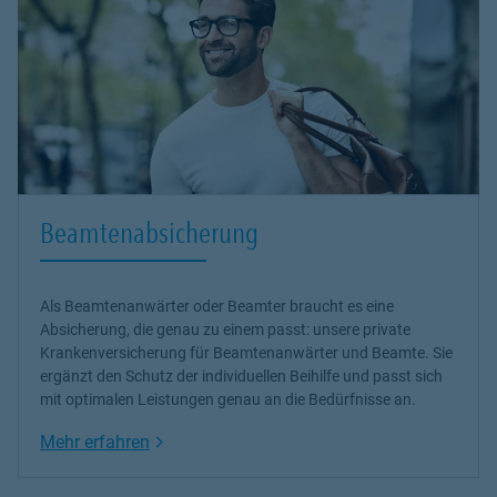
🏥
Betriebliche Krankenversicherung (bKV)
Attraktive Zusatzleistung für Mitarbeiter – und ein echter
Wettbewerbsvorteil für Ihr Unternehmen.
👔
Individuelle Gewerbeabsicherung
Maßgeschneiderte Versicherungskonzepte für Selbstständige und
Unternehmen jeder Größe.
Mein Versprechen
Beamtenabsicherung
✔️ Ehrliche und transparente Beratung
✔️ Individuelle Lösungen statt Standardprodukte
✔️ Langfristige Betreuung mit persönlichem Ansprechpartner
Als Beamtenanwärter oder Beamter braucht es eine
FAQ – Häufig gestellte Fragen
Absicherung, die genau zu einem passt: unsere
private
Krankenversicherung
für Beamtenanwärter und Beamte. Sie
❓ Ist die Beratung kostenlos?
ergänzt den Schutz der individuellen Beihilfe und passt sich
Ja, die Beratung ist für Sie unverbindlich und kostenfrei.
mit optimalen Leistungen genau an die Bedürfnisse an.
❓ Muss ich direkt etwas abschließen?
Link Opens in New Tab
Mehr erfahren
Nein. Sie entscheiden in Ruhe – ich zeige Ihnen lediglich passende
Optionen.