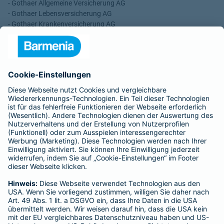
- Gothaer Allgemeine Versicherung AG
- Gothaer Lebensversicherung AG
- Gothaer Krankenversicherung AG
- ROLAND Rechtsschutz-Versicherungs-AG
- ROLAND Schutzbrief-Versicherung AG
Für meine Tätigkeit erhalte ich eine Provision und sonstige
Vergütungen, die in der zu entrichtenden Versicherungsprämie
enthalten sind.
Schlichtungsstellen
Für Lebens- und Sachversicherungen:
Verein Versicherungsombudsmann eV,
Postfach 080632, 10006 Berlin
Für private Krankenversicherungen:
Ombudsmann für private Kranken- / Pflege-Versicherungen,
Postfach 060222, 10052 Berlin
Impressum