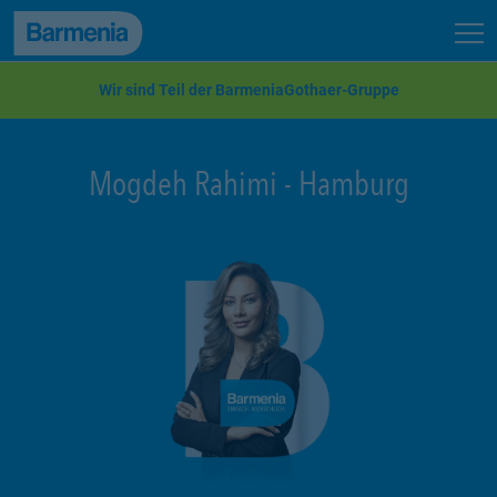
zum Seiteninhalt
Back to top
Seit
zur Navigation
Wir sind Teil der BarmeniaGothaer-Gruppe
Mogdeh Rahimi
-
Hamburg