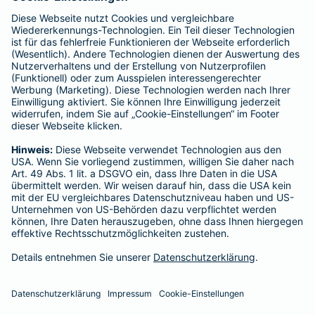
enthalten sind.
Schlichtungsstellen
Für Lebens- und Sachversicherungen:
Verein Versicherungsombudsmann eV,
Postfach 080632, 10006 Berlin
Für private Krankenversicherungen:
Ombudsmann für private Kranken- / Pflege-Versicherungen,
Postfach 060222, 10052 Berlin
Impressum
Barmenia Versicherung - Mogdeh Rahimi
Englische Planke 2
20459 Hamburg
Tel. 0163 7987556
E-Mail mogdeh.rahimi@barmenia.de