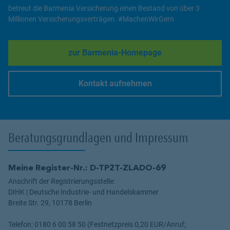
betreut die Barmenia Versicherung einen Bestand von über 3
Millionen Versicherungsverträgen. #MachenWirGern
zur Barmenia-Homepage
Link Opens in New Tab
Kontakt aufnehmen
Link Opens in New Tab
Beratungsgrundlagen und Impressum
Meine Register-Nr.: D-TP2T-ZLADO-69
Anschrift der Registrierungsstelle:
DIHK | Deutsche Industrie- und Handelskammer
Breite Str. 29, 10178 Berlin
Telefon: 0180 6 00 58 50 (Festnetzpreis 0,20 EUR/Anruf;