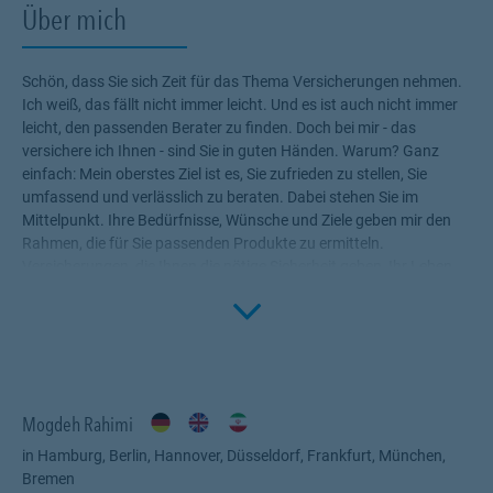
Über mich
Schön, dass Sie sich Zeit für das Thema Versicherungen nehmen.
Ich weiß, das fällt nicht immer leicht. Und es ist auch nicht immer
leicht, den passenden Berater zu finden. Doch bei mir - das
versichere ich Ihnen - sind Sie in guten Händen. Warum? Ganz
einfach: Mein oberstes Ziel ist es, Sie zufrieden zu stellen, Sie
umfassend und verlässlich zu beraten. Dabei stehen Sie im
Mittelpunkt. Ihre Bedürfnisse, Wünsche und Ziele geben mir den
Rahmen, die für Sie passenden Produkte zu ermitteln.
Versicherungen, die Ihnen die nötige Sicherheit geben, Ihr Leben
Click to 
ohne Wenn und Aber zu genießen! Profitieren Sie von meinem
Fachwissen, meiner Begeisterung für alle Fragen rund um das
Thema Versicherung und Vorsorge. Ich bin für Sie da.
Mogdeh Rahimi
in Hamburg, Berlin, Hannover, Düsseldorf, Frankfurt, München,
Bremen