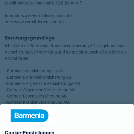
Mobilfunkpreise maximal 0,60 EUR/Anruf)
Internet: www.vermittlerregister.info
oder www.vermittlerregister.org
Beratungsgrundlage
Ich bin für die Barmenia Krankenversicherung AG als gebundener
Versicherungsvertreter tätig und berate Sie ausschließlich über die
Produkte der
- Barmenia Versicherungen a. G.
- Barmenia Krankenversicherung AG
- Barmenia Allgemeine Versicherungs-AG
- Gothaer Allgemeine Versicherung AG
- Gothaer Lebensversicherung AG
- Gothaer Krankenversicherung AG
- ROLAND Rechtsschutz-Versicherungs-AG
- ROLAND Schutzbrief-Versicherung AG
Für meine Tätigkeit erhalte ich eine Provision und sonstige
Vergütungen, die in der zu entrichtenden Versicherungsprämie