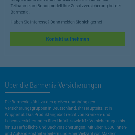
Teilnahme am Bonusmodell Ihre Zusatzversicherung bei der
Barmenia.
Haben Sie Interesse? Dann melden Sie sich gerne!
Kontakt aufnehmen
Über die Barmenia Versicherungen
Die Barmenia zählt zu den großen unabhängigen
Versicherungsgruppen in Deutschland. Ihr Hauptsitz ist in
Wuppertal. Das Produktangebot reicht von Kranken- und
Lebensversicherungen über Unfall- sowie Kfz-Versicherungen bis
hin zu Haftpflicht- und Sachversicherungen. Mit über 4.500 Innen-
und Außendienstmitarbeitern und einer Vielzahl von Maklern