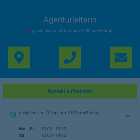
Agenturleiterin
geschlossen
- Öffnet um
10:00
Freitag
Link Opens in New Ta
Lin
Kontakt aufnehmen
geschlossen
- Öffnet um
10:00
Freitag
Wochentag
Öffnungszeiten
Mo. - Fr.
10:00
-
19:00
Sa.
10:00
-
14:00