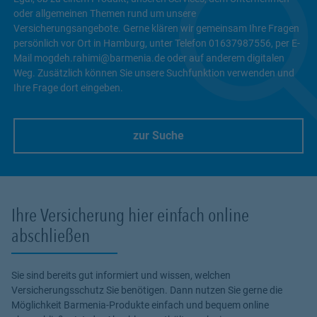
oder allgemeinen Themen rund um unsere
Versicherungsangebote. Gerne klären wir gemeinsam Ihre Fragen
persönlich vor Ort in Hamburg, unter Telefon 01637987556, per E-
Mail mogdeh.rahimi@barmenia.de oder auf anderem digitalen
Weg. Zusätzlich können Sie unsere Suchfunktion verwenden und
Ihre Frage dort eingeben.
zur Suche
Link Opens in New Tab
Ihre Versicherung hier einfach online
abschließen
Sie sind bereits gut informiert und wissen, welchen
Versicherungsschutz Sie benötigen. Dann nutzen Sie gerne die
Möglichkeit Barmenia-Produkte einfach und bequem online