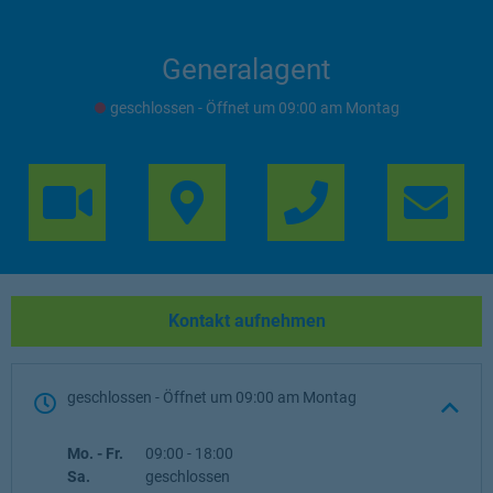
Generalagent
geschlossen
- Öffnet um
09:00
Montag
Link Opens in 
Lin
Kontakt aufnehmen
geschlossen
- Öffnet um
09:00
Montag
Wochentag
Öffnungszeiten
Mo. - Fr.
09:00
-
18:00
Sa.
geschlossen