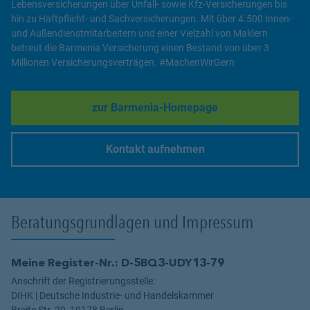
Lebensversicherungen über Unfall- sowie Kfz-Versicherungen bis
hin zu Haftpflicht- und Sachversicherungen. Mit über 4.500 Innen-
und Außendienstmitarbeitern und einer Vielzahl von Maklern
betreut die Barmenia Versicherung einen Bestand von über 3
Millionen Versicherungsverträgen. #MachenWirGern
zur Barmenia-Homepage
Link Opens in New Tab
Kontakt aufnehmen
Link Opens in New Tab
Beratungsgrundlagen und Impressum
Meine Register-Nr.: D-5BQ3-UDY13-79
Anschrift der Registrierungsstelle:
DIHK | Deutsche Industrie- und Handelskammer
Breite Str. 29, 10178 Berlin