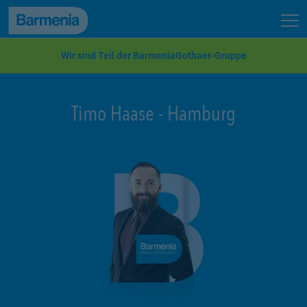
zum Seiteninhalt
Back to top
Seit
zur Navigation
Wir sind Teil der BarmeniaGothaer-Gruppe
Timo Haase
-
Hamburg