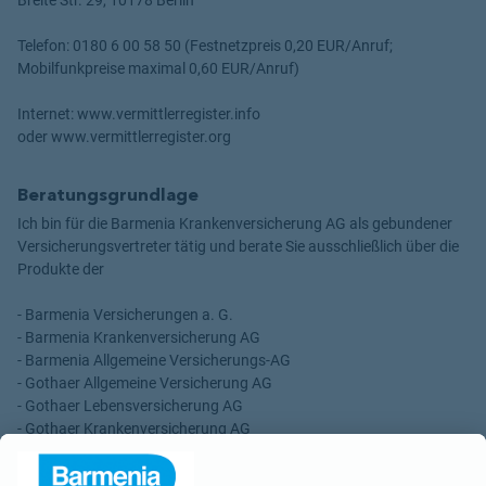
Telefon: 0180 6 00 58 50 (Festnetzpreis 0,20 EUR/Anruf;
Mobilfunkpreise maximal 0,60 EUR/Anruf)
Internet: www.vermittlerregister.info
oder www.vermittlerregister.org
Beratungsgrundlage
Ich bin für die Barmenia Krankenversicherung AG als gebundener
Versicherungsvertreter tätig und berate Sie ausschließlich über die
Produkte der
- Barmenia Versicherungen a. G.
- Barmenia Krankenversicherung AG
- Barmenia Allgemeine Versicherungs-AG
- Gothaer Allgemeine Versicherung AG
- Gothaer Lebensversicherung AG
- Gothaer Krankenversicherung AG
- ROLAND Rechtsschutz-Versicherungs-AG
- ROLAND Schutzbrief-Versicherung AG