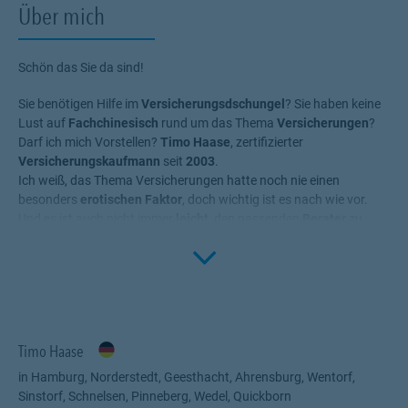
Über mich
Schön das Sie da sind!
Sie benötigen Hilfe im
Versicherungsdschungel
? Sie haben keine
Lust auf
Fachchinesisch
rund um das Thema
Versicherungen
?
Darf ich mich Vorstellen?
Timo Haase
, zertifizierter
Versicherungskaufmann
seit
2003
.
Ich weiß, das Thema Versicherungen hatte noch nie einen
besonders
erotischen Faktor
, doch wichtig ist es nach wie vor.
Und es ist auch nicht immer
leicht
, den passenden
Berater
zu
finden. Doch bei mir -
das versichere ich Ihnen
Click to 
- sind Sie in guten
Händen. Warum? Ganz einfach: Fragen Sie meine Kunden, über
Proven Expert können Sie von den Erfahrungen vieler Kunden
profitieren. Hilfestellungen/Beratungen zu Themen wie:
Zahn Zusatzversicherung,
Krankentagegeldabsicherung
Timo Haase
Hausrat,- Unfall,- Haftpflichtversicherungen
Tier Krankenversicherung
in Hamburg, Norderstedt, Geesthacht, Ahrensburg, Wentorf,
Private Krankenversicherung
Sinstorf, Schnelsen, Pinneberg, Wedel, Quickborn