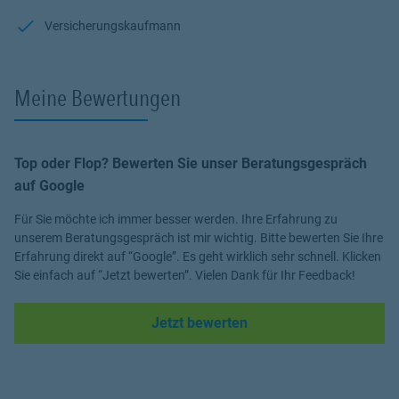
Sicherung der Arbeitskraft (
Berufsunfähigkeit
)
Vermögensaufbau (auch
ETF´s
)
Versicherungskaufmann
und noch mehr sind mein täglich Brot.
Kompetent
,
schnörkellos
,
offen
und
ehrlich
!
Meine Bewertungen
Ich geb Ihnen mein Wort drauf.
Top oder Flop? Bewerten Sie unser Beratungsgespräch
auf Google
Für Sie möchte ich immer besser werden. Ihre Erfahrung zu
unserem Beratungsgespräch ist mir wichtig. Bitte bewerten Sie Ihre
Erfahrung direkt auf “Google”. Es geht wirklich sehr schnell. Klicken
Sie einfach auf “Jetzt bewerten”. Vielen Dank für Ihr Feedback!
Link Opens in New Tab
Jetzt bewerten