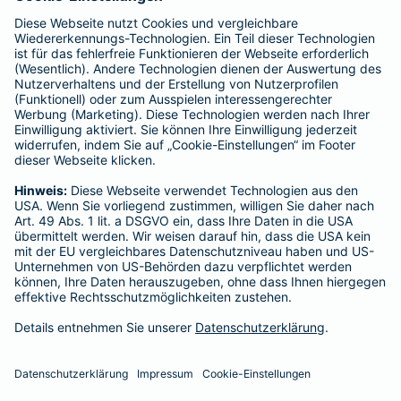
enthalten sind.
Schlichtungsstellen
Für Lebens- und Sachversicherungen:
Verein Versicherungsombudsmann eV,
Postfach 080632, 10006 Berlin
Für private Krankenversicherungen:
Ombudsmann für private Kranken- / Pflege-Versicherungen,
Postfach 060222, 10052 Berlin
Impressum
Barmenia Versicherung - Anas Kadi
Memhardstr. 7
10178 Berlin
Tel. 0163 6153860
E-Mail anas.kadi@barmenia.de