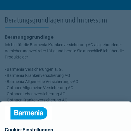
Beratungsgrundlagen und Impressum
Beratungsgrundlage
Ich bin für die Barmenia Krankenversicherung AG als gebundener
Versicherungsvertreter tätig und berate Sie ausschließlich über die
Produkte der
- Barmenia Versicherungen a. G.
- Barmenia Krankenversicherung AG
- Barmenia Allgemeine Versicherungs-AG
- Gothaer Allgemeine Versicherung AG
- Gothaer Lebensversicherung AG
- Gothaer Krankenversicherung AG
- ROLAND Rechtsschutz-Versicherungs-AG
- ROLAND Schutzbrief-Versicherung AG
Für meine Tätigkeit erhalte ich eine Provision und sonstige
Vergütungen, die in der zu entrichtenden Versicherungsprämie