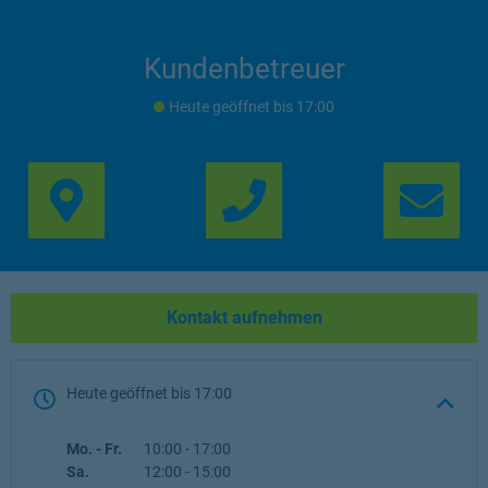
Kundenbetreuer
Heute geöffnet
bis
17:00
Link Opens in New Ta
Lin
Kontakt aufnehmen
Heute geöffnet
bis
17:00
Wochentag
Öffnungszeiten
Mo. - Fr.
10:00
-
17:00
Sa.
12:00
-
15:00