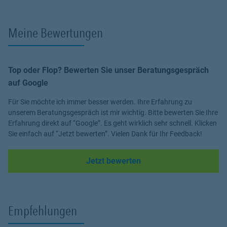
سواء كنت بحاجة إلى:
• تأمين صحي قوي وموثوق،
Meine Bewertungen
• حماية عائلتك من أي طارئ،
• أو تخطيط مالي ذكي لمستقبلك وتقاعدك…
سأكون إلى جانبك، خطوة بخطوة.
معي، لن تضيع بين العروض المعقّدة والمصطلحات الصعبة.
Top oder Flop? Bewerten Sie unser Beratungsgespräch
بل ستحصل على حلول تأمينية
مصمّمة خصيصًا لك، ولمرحلتك الحالية من
auf Google
الحياة.
لا تتردد في التواصل معي – أستقبل استفساراتكم على مدار الساعة،
Für Sie möchte ich immer besser werden. Ihre Erfahrung zu
24/7، عبر:
unserem Beratungsgespräch ist mir wichtig. Bitte bewerten Sie Ihre
•
واتساب
Erfahrung direkt auf “Google”. Es geht wirklich sehr schnell. Klicken
•
البريد الإلكتروني
Sie einfach auf “Jetzt bewerten”. Vielen Dank für Ihr Feedback!
أنا هنا لأجلك، في الوقت الذي يناسبك.
خذ القرار الآن، وابدأ في بناء أمانك المالي بثقة.
Link Opens in New Tab
Jetzt bewerten
Empfehlungen