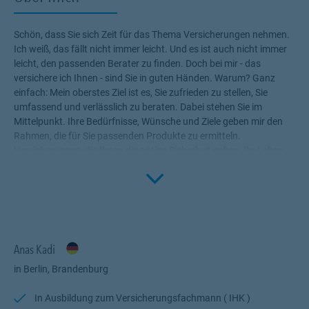
Schön, dass Sie sich Zeit für das Thema Versicherungen nehmen.
Ich weiß, das fällt nicht immer leicht. Und es ist auch nicht immer
leicht, den passenden Berater zu finden. Doch bei mir - das
versichere ich Ihnen - sind Sie in guten Händen. Warum? Ganz
einfach: Mein oberstes Ziel ist es, Sie zufrieden zu stellen, Sie
umfassend und verlässlich zu beraten. Dabei stehen Sie im
Mittelpunkt. Ihre Bedürfnisse, Wünsche und Ziele geben mir den
Rahmen, die für Sie passenden Produkte zu ermitteln.
Versicherungen, die Ihnen die nötige Sicherheit geben, Ihr Leben
Click to 
ohne Wenn und Aber zu genießen! Profitieren Sie von meinem
Fachwissen, meiner Begeisterung für alle Fragen rund um das
Thema Versicherung und Vorsorge. Ich bin für Sie da.
هل تبحث عن من يُرشدك في عالم التأمين
بلغة تفهمها وتثق بها؟
أنا هنا لأقدم لك استشارة تأمينية
احترافية وموثوقة باللغة العربية
، من
Anas Kadi
شخص يفهمك ويفهم ظروفك.
أعيش في ألمانيا، وأعلم جيدًا التحديات التي يواجهها الكثير من الناطقين
in Berlin, Brandenburg
بالعربية عند التعامل مع أنظمة التأمين المختلفة والمعقدة. ولهذا السبب،
أقدّم لك الدعم الكامل – من الاستشارة الأولى وحتى توقيع العقد وما بعده
In Ausbildung zum Versicherungsfachmann ( IHK )
–
بوضوح، شفافية، وبدون تعقيد.