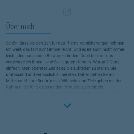
Zum Profil des Ve
Link Opens in N
Über mich
Schön, dass Sie sich Zeit für das Thema Versicherungen nehmen.
Ich weiß, das fällt nicht immer leicht. Und es ist auch nicht immer
leicht, den passenden Berater zu finden. Doch bei mir - das
versichere ich Ihnen - sind Sie in guten Händen. Warum? Ganz
einfach: Mein oberstes Ziel ist es, Sie zufrieden zu stellen, Sie
umfassend und verlässlich zu beraten. Dabei stehen Sie im
Mittelpunkt. Ihre Bedürfnisse, Wünsche und Ziele geben mir den
Rahmen, die für Sie passenden Produkte zu ermitteln.
Versicherungen, die Ihnen die nötige Sicherheit geben, Ihr Leben
Click to 
ohne Wenn und Aber zu genießen! Profitieren Sie von meinem
Fachwissen, meiner Begeisterung für alle Fragen rund um das
Thema Versicherung und Vorsorge. Ich bin für Sie da.