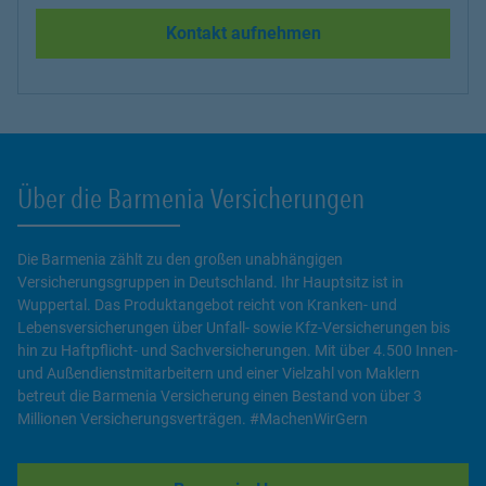
Kontakt aufnehmen
Über die Barmenia Versicherungen
Die Barmenia zählt zu den großen unabhängigen
Versicherungsgruppen in Deutschland. Ihr Hauptsitz ist in
Wuppertal. Das Produktangebot reicht von Kranken- und
Lebensversicherungen über Unfall- sowie Kfz-Versicherungen bis
hin zu Haftpflicht- und Sachversicherungen. Mit über 4.500 Innen-
und Außendienstmitarbeitern und einer Vielzahl von Maklern
betreut die Barmenia Versicherung einen Bestand von über 3
Millionen Versicherungsverträgen. #MachenWirGern