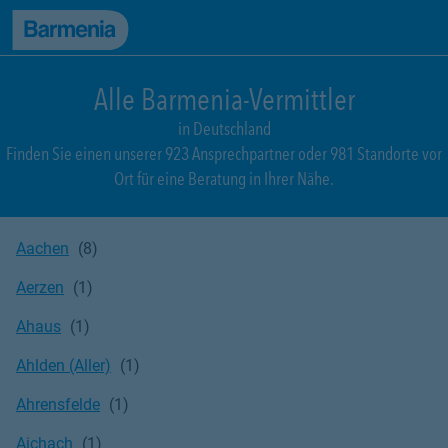
zum Seiteninhalt
Back to top
zur Navigation
Alle Barmenia-Vermittler
in Deutschland
Finden Sie einen unserer 923 Ansprechpartner oder 981 Standorte vor
Ort für eine Beratung in Ihrer Nähe.
Aachen
Aerzen
Ahaus
Ahlden (Aller)
Ahrensfelde
Aichach