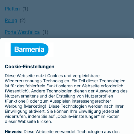
Platten
Poing
Porta Westfalica
Potsdam
Pritzwalk
Puchheim
Pulheim
Putzbrunn
Quedlinburg
Quickborn
Quierschied