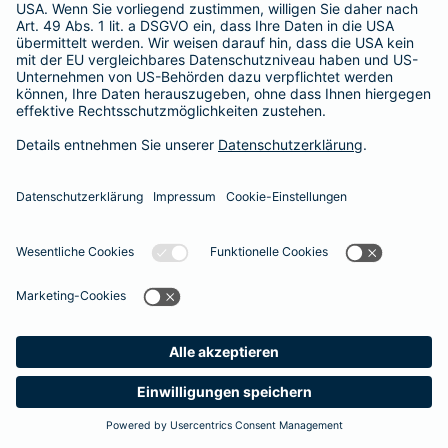
Radeberg
Rathenow
Ratingen
Rattenkirchen
Raubling
Ravensburg
Recklinghausen
Regensburg
Rehburg-Loccum
Reinfeld (Holstein)
Remscheid
Rennerod