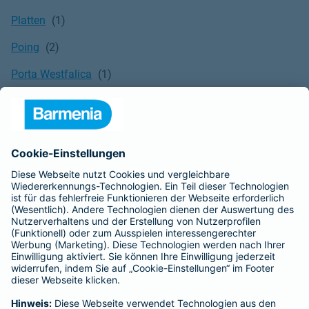
Platten
Poing
Porta Westfalica
Potsdam
Pritzwalk
Puchheim
Pulheim
Putzbrunn
Quedlinburg
Quickborn
Quierschied