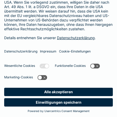
Radeberg
Rathenow
Ratingen
Rattenkirchen
Raubling
Ravensburg
Recklinghausen
Regensburg
Rehburg-Loccum
Reinfeld (Holstein)
Remscheid
Rennerod