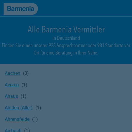
zum Seiteninhalt
Back to top
zur Navigation
Alle Barmenia-Vermittler
in Deutschland
Finden Sie einen unserer 923 Ansprechpartner oder 981 Standorte vor
Ort für eine Beratung in Ihrer Nähe.
Aachen
Aerzen
Ahaus
Ahlden (Aller)
Ahrensfelde
Aichach