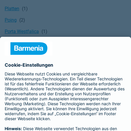
Platten
Poing
Porta Westfalica
Potsdam
Pritzwalk
Puchheim
Pulheim
Putzbrunn
Quedlinburg
Quickborn
Quierschied