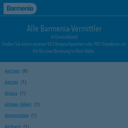
zum Seiteninhalt
Back to top
zur Navigation
Alle Barmenia-Vermittler
in Deutschland
Finden Sie einen unserer 923 Ansprechpartner oder 981 Standorte vor
Ort für eine Beratung in Ihrer Nähe.
Aachen
Aerzen
Ahaus
Ahlden (Aller)
Ahrensfelde
Aichach