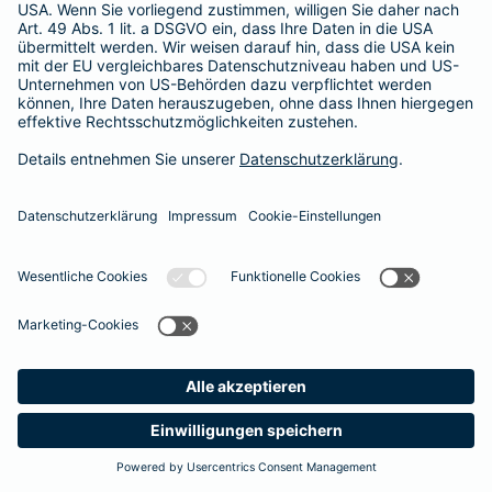
Radeberg
Rathenow
Ratingen
Rattenkirchen
Raubling
Ravensburg
Recklinghausen
Regensburg
Rehburg-Loccum
Reinfeld (Holstein)
Remscheid
Rennerod