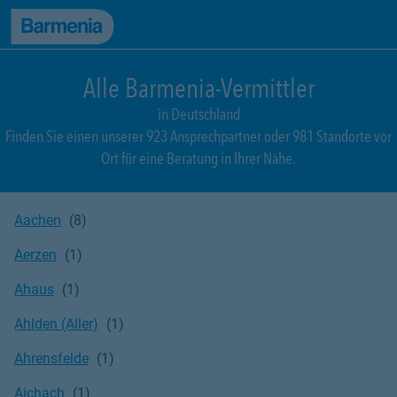
zum Seiteninhalt
Back to top
zur Navigation
Alle Barmenia-Vermittler
in Deutschland
Finden Sie einen unserer 923 Ansprechpartner oder 981 Standorte vor
Ort für eine Beratung in Ihrer Nähe.
Aachen
Aerzen
Ahaus
Ahlden (Aller)
Ahrensfelde
Aichach