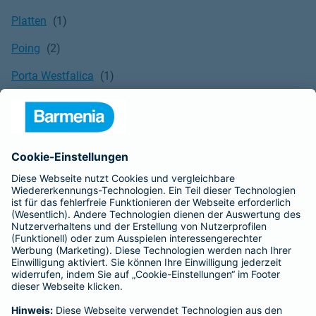
Platten
Poing
Porta Westfalica
Potsdam
Pritzwalk
Puchheim
Pulheim
Putzbrunn
Quedlinburg
Quickborn
Quierschied