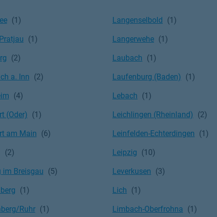
ee
Langenselbold
Pratjau
Langerwehe
rg
Laubach
ch a. Inn
Laufenburg (Baden)
eim
Lebach
t (Oder)
Leichlingen (Rheinland)
rt am Main
Leinfelden-Echterdingen
g
Leipzig
g im Breisgau
Leverkusen
berg
Lich
berg/Ruhr
Limbach-Oberfrohna