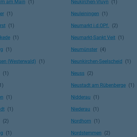
im am Main
Neukirchen-Vluyn
er
Neuleiningen
rst
Neumarkt i.d.OPf.
ckede
Neumarkt-Sankt Veit
rg
Neumünster
en (Westerwald)
Neunkirchen-Seelscheid
Neuss
Neustadt am Rübenberge
en
Nidderau
adt
Niederau
Nordhorn
ng
Nordstemmen