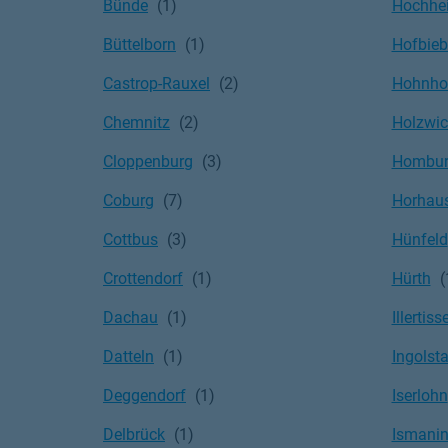
Bünde
Hochhe
Büttelborn
Hofbieb
Castrop-Rauxel
Hohnho
Chemnitz
Holzwi
Cloppenburg
Hombu
Coburg
Horhaus
Cottbus
Hünfeld
Crottendorf
Hürth
Dachau
Illertiss
Datteln
Ingolst
Deggendorf
Iserlohn
Delbrück
Ismani