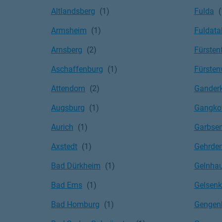
Altlandsberg
Fulda
Armsheim
Fuldata
Arnsberg
Fürsten
Aschaffenburg
Fürsten
Attendorn
Gander
Augsburg
Gangko
Aurich
Garbse
Axstedt
Gehrde
Bad Dürkheim
Gelnha
Bad Ems
Gelsenk
Bad Homburg
Gengen