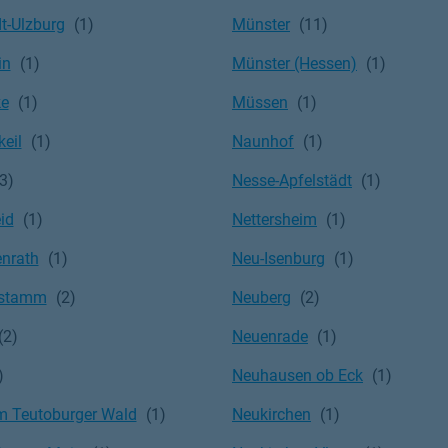
t-Ulzburg
Münster
in
Münster (Hessen)
ke
Müssen
eil
Naunhof
Nesse-Apfelstädt
id
Nettersheim
nrath
Neu-Isenburg
stamm
Neuberg
Neuenrade
Neuhausen ob Eck
am Teutoburger Wald
Neukirchen