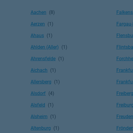
Aachen
Falkens
Aerzen
Fargau-
Ahaus
Flensbu
Ahlden (Aller)
Flintsba
Ahrensfelde
Forchh
Aichach
Frankfur
Allersberg
Frankfu
Alsdorf
Freiber
Alsfeld
Freibur
Alsheim
Freuden
Altenburg
Frönden