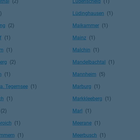
thal
Lüdenscheid
Lüdinghausen
ing
Maikammer
f
Mainz
im
Malchin
erg
Mandelbachtal
n
Mannheim
. Tegernsee
Marburg
ch
Markkleeberg
Marl
roich
Meerane
immern
Meerbusch