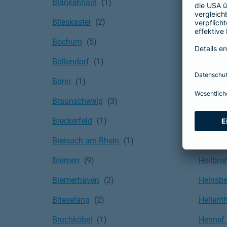
Blankenhain
Halsten
Blieskastel
Hambu
Bochum
Hamm
Bollendorf
Hanau
Bonn
Hannov
Braunschweig
Hartens
Breckerfeld
Hatting
Breisach am Rhein
Hausen
Bremen
Heilbro
Bremerhaven
Heinsbe
Brieselang
Hellent
Bruchköbel
Hennef 