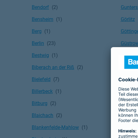
Bendorf
Gunter
Bensheim
Görlitz
Berg
Götting
Berlin
Güstro
Bestwig
Gütersl
Biberach an der Riß
Hagen
Bielefeld
Hahnba
Billerbeck
Hainbu
Bitburg
Hallbe
Blaichach
Halle (S
Blankenfelde-Mahlow
Hallern