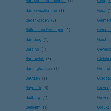
Bad Soden-Salmünster
Georgen
Bad Zwischenahn
Gera
Baden-Baden
Germer
Ballrechten-Dottingen
Gersdor
Bamberg
Gershe
Barbing
Gevelsb
Bardowick
Gleiche
Barsinghausen
Gmund a
Bautzen
Goldba
Bayreuth
Greven
Bedburg
Grevenb
Bellheim
Groß-Z