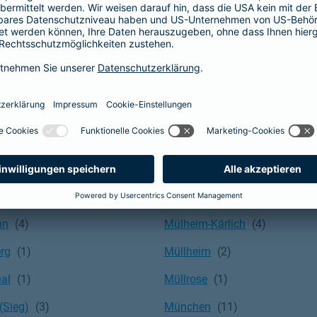
bek
Much
rg
Mudersbach
Möckern
Mönchengladbach
er
Mönchsroth
tein
Mörfelden-Walldorf
en
Mühlheim am Main
Mülheim an der Ruhr
nn
Mülheim-Kärlich
rg
Müllheim
hal
Müllrose
(Sieg)
München