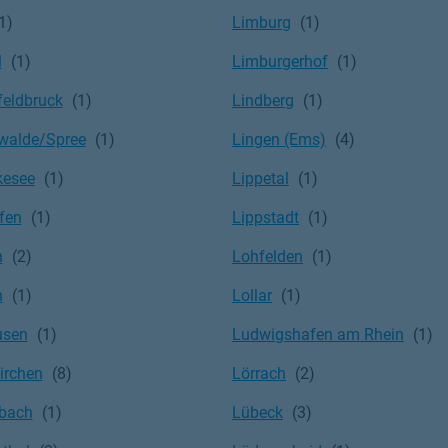
Limburg
l
Limburgerhof
feldbruck
Lindberg
walde/Spree
Lingen (Ems)
kesee
Lippetal
fen
Lippstadt
n
Lohfelden
n
Lollar
usen
Ludwigshafen am Rhein
irchen
Lörrach
bach
Lübeck