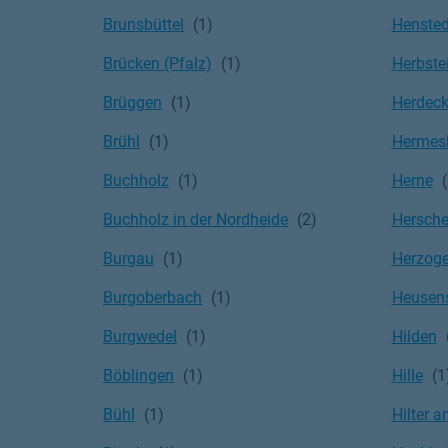
Brunsbüttel
Hensted
Brücken (Pfalz)
Herbste
Brüggen
Herdec
Brühl
Hermesk
Buchholz
Herne
Buchholz in der Nordheide
Hersche
Burgau
Herzoge
Burgoberbach
Heusen
Burgwedel
Hilden
Böblingen
Hille
Bühl
Hilter 