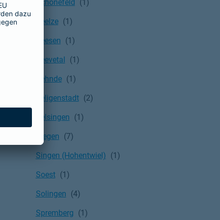
Schönefeld
Seelze
Seesen
Seevetal
Sehnde
Seligenstadt
Selsingen
Siegen
Singen (Hohentwiel)
Soest
Solingen
Spremberg