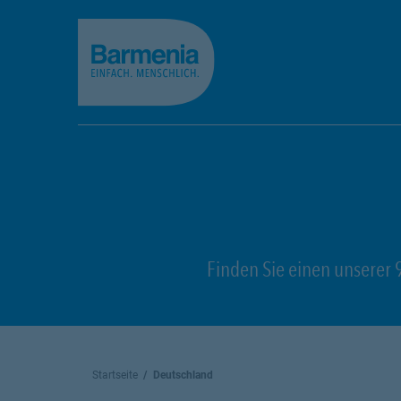
zum Seiteninhalt
Back to top
zur Navigation
Finden Sie einen unserer 
Startseite
Deutschland