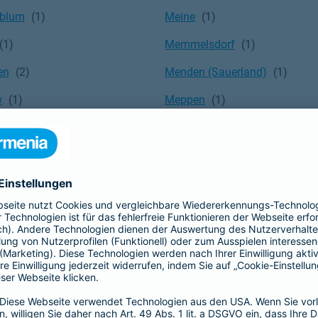
sblum
Meine
Memmelsdorf
en
Menden (Sauerland)
w
Meppen
oh
Mettmann
Meyenburg
ch
Minden
rg
Mistelgau
rgmoos
Mockrehna
aale)
Moers
dorf
Morsbach