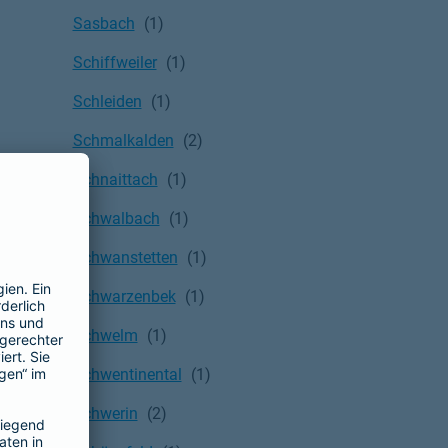
Sasbach
Schiffweiler
Schleiden
Schmalkalden
Schnaittach
Schwalbach
Schwanstetten
Schwarzenbek
Schwelm
Schwentinental
Schwerin